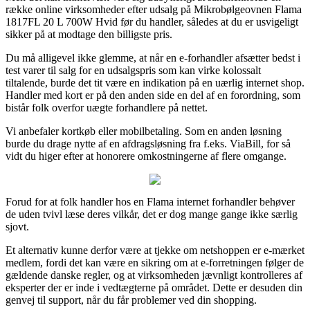
række online virksomheder efter udsalg på Mikrobølgeovnen Flama
1817FL 20 L 700W Hvid før du handler, således at du er usvigeligt
sikker på at modtage den billigste pris.
Du må alligevel ikke glemme, at når en e-forhandler afsætter bedst i
test varer til salg for en udsalgspris som kan virke kolossalt
tiltalende, burde det tit være en indikation på en uærlig internet shop.
Handler med kort er på den anden side en del af en forordning, som
bistår folk overfor uægte forhandlere på nettet.
Vi anbefaler kortkøb eller mobilbetaling. Som en anden løsning
burde du drage nytte af en afdragsløsning fra f.eks. ViaBill, for så
vidt du higer efter at honorere omkostningerne af flere omgange.
Forud for at folk handler hos en Flama internet forhandler behøver
de uden tvivl læse deres vilkår, det er dog mange gange ikke særlig
sjovt.
Et alternativ kunne derfor være at tjekke om netshoppen er e-mærket
medlem, fordi det kan være en sikring om at e-forretningen følger de
gældende danske regler, og at virksomheden jævnligt kontrolleres af
eksperter der er inde i vedtægterne på området. Dette er desuden din
genvej til support, når du får problemer ved din shopping.