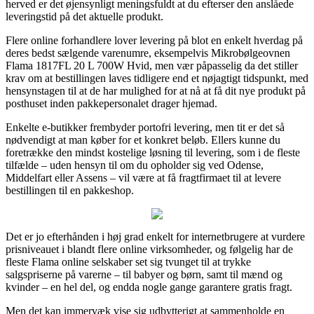
herved er det øjensynligt meningsfuldt at du efterser den anslåede
leveringstid på det aktuelle produkt.
Flere online forhandlere lover levering på blot en enkelt hverdag på
deres bedst sælgende varenumre, eksempelvis Mikrobølgeovnen
Flama 1817FL 20 L 700W Hvid, men vær påpasselig da det stiller
krav om at bestillingen laves tidligere end et nøjagtigt tidspunkt, med
hensynstagen til at de har mulighed for at nå at få dit nye produkt på
posthuset inden pakkepersonalet drager hjemad.
Enkelte e-butikker frembyder portofri levering, men tit er det så
nødvendigt at man køber for et konkret beløb. Ellers kunne du
foretrække den mindst kostelige løsning til levering, som i de fleste
tilfælde – uden hensyn til om du opholder sig ved Odense,
Middelfart eller Assens – vil være at få fragtfirmaet til at levere
bestillingen til en pakkeshop.
Det er jo efterhånden i høj grad enkelt for internetbrugere at vurdere
prisniveauet i blandt flere online virksomheder, og følgelig har de
fleste Flama online selskaber set sig tvunget til at trykke
salgspriserne på varerne – til babyer og børn, samt til mænd og
kvinder – en hel del, og endda nogle gange garantere gratis fragt.
Men det kan immervæk vise sig udbytterigt at sammenholde en