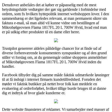
Derudover anbefales det at køber er påpasselig med de mest
betydningsfulde vedtægter der gør sig gældende i forbindelse med
ordren, som fx hvilken byttepolitik internet webshoppen lover. I den
sammenhæng er det ligeledes relevant, at man permanent sikrer sin
faktura e-mail, så man altid vil kunne vidne om bestillingen af
Mikrobølgeovnen Flama 1817FL 20 L 700W Hvid, hvad end man
er på udkig efter produkter til en dame eller herre.
Trustpilot genererer aldeles pålidelige chancer for at finde ud af
diverse forhenværende konsumenters synspunkter og af den grund
stiller vi forslag om, at du gennemgår online shoppens anmeldelser
af Mikrobølgeovnen Flama 1817FL 20 L 700W Hvid inden du
handler.
Facebook tilbyder dig på samme måde faktisk udmærkede løsninger
til at få indsigt i internet firmaets kundetilfredshed. Foruden det
møder vi faktisk butikker på nettet hvor folk kan meddele en
evaluering af ordreforløbet, hvilket tillige burde bruges til at danne
dig et indtryk af hvor glade kunderne er.
Dette website finansieres af reklamer. Vi samarbejder med masser af