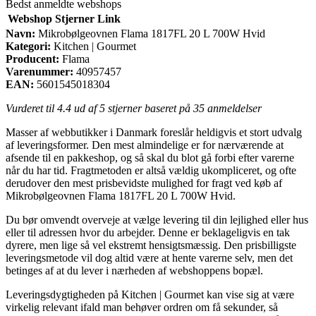
Bedst anmeldte webshops
Webshop
Stjerner
Link
Navn:
Mikrobølgeovnen Flama 1817FL 20 L 700W Hvid
Kategori:
Kitchen | Gourmet
Producent:
Flama
Varenummer:
40957457
EAN:
5601545018304
Vurderet til
4.4
ud af 5 stjerner baseret på
35
anmeldelser
Masser af webbutikker i Danmark foreslår heldigvis et stort udvalg
af leveringsformer. Den mest almindelige er for nærværende at
afsende til en pakkeshop, og så skal du blot gå forbi efter varerne
når du har tid. Fragtmetoden er altså vældig ukompliceret, og ofte
derudover den mest prisbevidste mulighed for fragt ved køb af
Mikrobølgeovnen Flama 1817FL 20 L 700W Hvid.
Du bør omvendt overveje at vælge levering til din lejlighed eller hus
eller til adressen hvor du arbejder. Denne er beklageligvis en tak
dyrere, men lige så vel ekstremt hensigtsmæssig. Den prisbilligste
leveringsmetode vil dog altid være at hente varerne selv, men det
betinges af at du lever i nærheden af webshoppens bopæl.
Leveringsdygtigheden på Kitchen | Gourmet kan vise sig at være
virkelig relevant ifald man behøver ordren om få sekunder, så