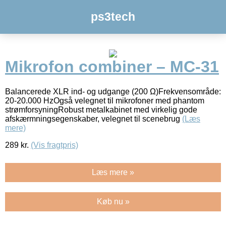
ps3tech
Mikrofon combiner – MC-31
Balancerede XLR ind- og udgange (200 Ω)Frekvensområde:
20-20.000 HzOgså velegnet til mikrofoner med phantom
strømforsyningRobust metalkabinet med virkelig gode
afskærmningsegenskaber, velegnet til scenebrug
(Læs
mere)
289
kr.
(Vis fragtpris)
Læs mere »
Køb nu »