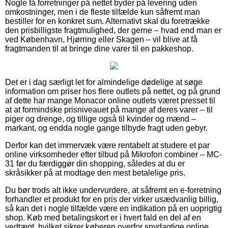
Nogle få forretninger på nettet byder på levering uden
omkostninger, men i de fleste tilfælde kun såfremt man
bestiller for en konkret sum. Alternativt skal du foretrække
den prisbilligste fragtmulighed, der gerne – hvad end man er
ved København, Hjørring eller Skagen – vil blive at få
fragtmanden til at bringe dine varer til en pakkeshop.
Det er i dag særligt let for almindelige dødelige at søge
information om priser hos flere outlets på nettet, og på grund
af dette har mange Monacor online outlets været presset til
at at formindske prisniveauet på mange af deres varer – til
piger og drenge, og tillige også til kvinder og mænd –
markant, og endda nogle gange tilbyde fragt uden gebyr.
Derfor kan det immervæk være rentabelt at studere et par
online virksomheder efter tilbud på Mikrofon combiner – MC-
31 før du færdiggør din shopping, således at du er
skråsikker på at modtage den mest betalelige pris.
Du bør trods alt ikke undervurdere, at såfremt en e-forretning
forhandler et produkt for en pris der virker usædvanlig billig,
så kan det i nogle tilfælde være en indikation på en uoprigtig
shop. Køb med betalingskort er i hvert fald en del af en
vedtægt, hvilket sikrer køberen overfor snydagtige online