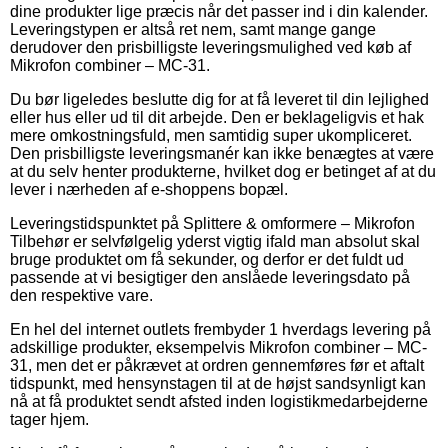
dine produkter lige præcis når det passer ind i din kalender.
Leveringstypen er altså ret nem, samt mange gange
derudover den prisbilligste leveringsmulighed ved køb af
Mikrofon combiner – MC-31.
Du bør ligeledes beslutte dig for at få leveret til din lejlighed
eller hus eller ud til dit arbejde. Den er beklageligvis et hak
mere omkostningsfuld, men samtidig super ukompliceret.
Den prisbilligste leveringsmanér kan ikke benægtes at være
at du selv henter produkterne, hvilket dog er betinget af at du
lever i nærheden af e-shoppens bopæl.
Leveringstidspunktet på Splittere & omformere – Mikrofon
Tilbehør er selvfølgelig yderst vigtig ifald man absolut skal
bruge produktet om få sekunder, og derfor er det fuldt ud
passende at vi besigtiger den anslåede leveringsdato på
den respektive vare.
En hel del internet outlets frembyder 1 hverdags levering på
adskillige produkter, eksempelvis Mikrofon combiner – MC-
31, men det er påkrævet at ordren gennemføres før et aftalt
tidspunkt, med hensynstagen til at de højst sandsynligt kan
nå at få produktet sendt afsted inden logistikmedarbejderne
tager hjem.