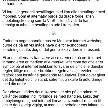
forhandlere.
Vi foreslår generelt bestillinger med kort eller betalinger med
mobilen. Som et alternativ burde du drage fordel af en
afbetalingsløsning som fx ViaBill, for så vidt du har til
hensigt at afbetale betalingen ude i fremtiden.
Forinden nogen handler hos en Monacor internet webshop
burde de på en vis måde have øje for e-shoppens
forretningsaftale, dog er det gerne ikke videre interessant.
Et andet alternativ kan være at se nærmere på om internet
forhandleren er medlem af e-mærket, eftersom det ofte er et
sympol på at internet butikken forsvarer de officielle danske
regler, tillige med at e-butikken regelmæssigt revideres af
fagfolk som forstår de gældende regulativer. Derudover giver
det dig lejlighed til bistand, såfremt du skulle få udfordringer
med din ordre.
Derudover tilrådes det at køberen er obs på de primære
vilkår der spiller ind i forbindelse med handlen, f.eks. den
ombytningsrettighed internet firmaet anvender. I relation til
det er det i øvrigt vigtigt, at man altid beholder ens faktura e-