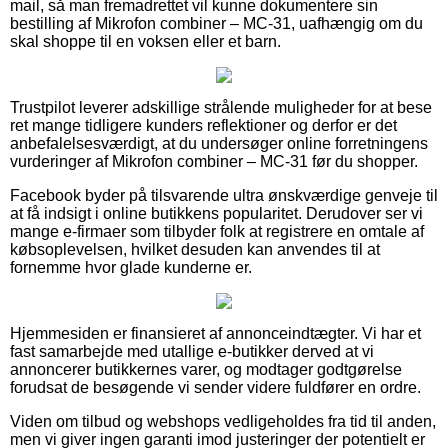
mail, så man fremadrettet vil kunne dokumentere sin
bestilling af Mikrofon combiner – MC-31, uafhængig om du
skal shoppe til en voksen eller et barn.
Trustpilot leverer adskillige strålende muligheder for at bese
ret mange tidligere kunders reflektioner og derfor er det
anbefalelsesværdigt, at du undersøger online forretningens
vurderinger af Mikrofon combiner – MC-31 før du shopper.
Facebook byder på tilsvarende ultra ønskværdige genveje til
at få indsigt i online butikkens popularitet. Derudover ser vi
mange e-firmaer som tilbyder folk at registrere en omtale af
købsoplevelsen, hvilket desuden kan anvendes til at
fornemme hvor glade kunderne er.
Hjemmesiden er finansieret af annonceindtægter. Vi har et
fast samarbejde med utallige e-butikker derved at vi
annoncerer butikkernes varer, og modtager godtgørelse
forudsat de besøgende vi sender videre fuldfører en ordre.
Viden om tilbud og webshops vedligeholdes fra tid til anden,
men vi giver ingen garanti imod justeringer der potentielt er