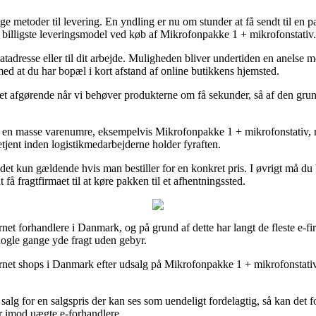
e metoder til levering. En yndling er nu om stunder at få sendt til en 
n billigste leveringsmodel ved køb af Mikrofonpakke 1 + mikrofonstativ.
ivatadresse eller til dit arbejde. Muligheden bliver undertiden en anelse
 med at du har bopæl i kort afstand af online butikkens hjemsted.
t afgørende når vi behøver produkterne om få sekunder, så af den grun
å en masse varenumre, eksempelvis Mikrofonpakke 1 + mikrofonstativ, men
tjent inden logistikmedarbejderne holder fyraften.
r det kun gældende hvis man bestiller for en konkret pris. I øvrigt må du
få fragtfirmaet til at køre pakken til et afhentningssted.
nternet forhandlere i Danmark, og på grund af dette har langt de fleste e
 nogle gange yde fragt uden gebyr.
net shops i Danmark efter udsalg på Mikrofonpakke 1 + mikrofonstativ f
 salg for en salgspris der kan ses som uendeligt fordelagtig, så kan det
er imod uægte e-forhandlere.