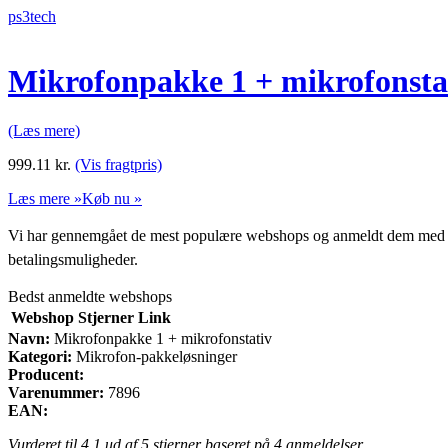
ps3tech
Mikrofonpakke 1 + mikrofonsta
(Læs mere)
999.11
kr.
(Vis fragtpris)
Læs mere »
Køb nu »
Vi har gennemgået de mest populære webshops og anmeldt dem med stjern
betalingsmuligheder.
Bedst anmeldte webshops
Webshop
Stjerner
Link
Navn:
Mikrofonpakke 1 + mikrofonstativ
Kategori:
Mikrofon-pakkeløsninger
Producent:
Varenummer:
7896
EAN:
Vurderet til
4.1
ud af 5 stjerner baseret på
4
anmeldelser