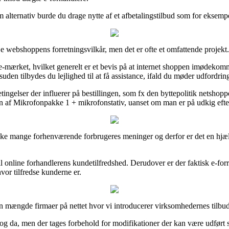
alternativ burde du drage nytte af et afbetalingstilbud som for eksempel
eje webshoppens forretningsvilkår, men det er ofte et omfattende projekt.
ærket, hvilket generelt er et bevis på at internet shoppen imødekommer 
en tilbydes du lejlighed til at få assistance, ifald du møder udfordrin
gelser der influerer på bestillingen, som fx den byttepolitik netshopp
 af Mikrofonpakke 1 + mikrofonstativ, uanset om man er på udkig efter 
nske mange forhenværende forbrugeres meninger og derfor er det en hjæ
 online forhandlerens kundetilfredshed. Derudover er der faktisk e-for
vor tilfredse kunderne er.
 mængde firmaer på nettet hvor vi introducerer virksomhedernes tilbud,
 og da, men der tages forbehold for modifikationer der kan være udført 