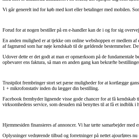
Vi går generelt ind for køb med kort eller betalinger med mobilen. Som 
Forud for at nogen bestiller på en e-handler kan de i og for sig overv
En anden mulighed er at tjekke om online webshoppen er medlem af e-m
af fagmænd som har nøje kendskab til de gældende bestemmelser. Desud
Udover dette er det godt at man er opmærksom på de fundamentale betin
opbevarer ens faktura, så man en anden gang kan bekræfte bestillingen
Trustpilot frembringer stort set pæne muligheder for at kortlægge ga
1 + mikrofonstativ inden du lægger din bestilling.
Facebook frembyder lignende visse gode chancer for at få kendskab til
virksomhedens service, som desuden må benyttes til at få et indblik i h
Hjemmesiden finansieres af annoncer. Vi har tætte samarbejder med en
Oplysninger vedrørende tilbud og forretninger på nettet ajourføres nu