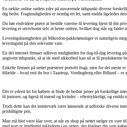
En række online outlets yder på nuværende tidspunkt diverse forskellig
dig bedst. Fragtmuligheden er nemlig ret let, samt endda ligeledes de
Du bør endvidere prøve at bestille varerne til levering hjem til din pr
levering er utvivlsomt selv at hente ordren, hvilket dog står og falder
Leveringshastigheden på Mikrofon-pakkeløsninger er naturligvis mege
leveringstid på den relevante vare.
En del internet firmaer udlover muligheden for dag-til-dag levering p
angivent tidspunkt, så at de med sikkerhed kan nå at få produkterne be
Enkelte firmaer på nettet præsterer portofri fragt, men for det meste e
tilfælde – hvad end du bor i Taastrup, Vordingborg eller Billund – er at 
Det er yderst let for købere at finde de bedste priser på forskellige i
til juniorer, og ligeså til mænd og kvinder – eftertrykkeligt, og endda
Trods dette kan det immervæk være lønnende at udforske diverse inter
prisbilligste pris.
Man må blot være klar over, at når en shop på nettet sælger en vare til
med kort er imidlertid inkluderet i en orden, der hjælper dig som køb