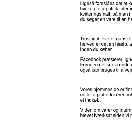
Ligeså foreslåes det at k
hvilken returpolitik inter
kvitteringsmail, så man 
du søger en vare til en h
Trustpilot leverer gansk
herved er det en hjælp, a
inden du køber.
Facebook præsterer ligne
Foruden det ser vi endda 
også kan bruges til afvej
Vores hjemmeside er fina
nettet og introducerer bu
et indkøb.
Viden om varer og intern
blevet iværksat siden vi