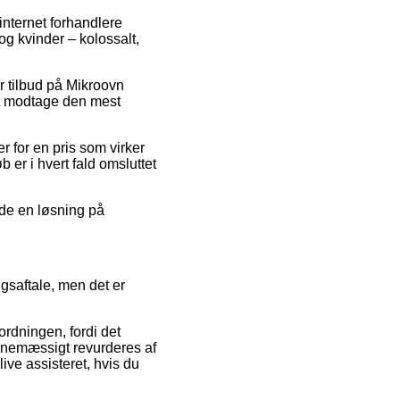
 internet forhandlere
og kvinder – kolossalt,
er tilbud på Mikroovn
 at modtage den mest
 for en pris som virker
b er i hvert fald omsluttet
nde en løsning på
gsaftale, men det er
ordningen, fordi det
tinemæssigt revurderes af
ive assisteret, hvis du