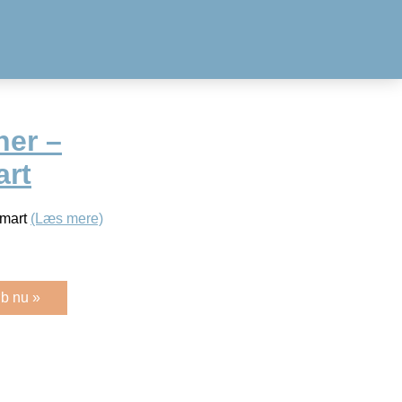
ner –
art
smart
(Læs mere)
b nu »