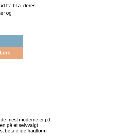
 fra bl.a. deres
mer og
Link
 de mest moderne er p.t.
ren på et selvvalgt
t betalelige fragtform