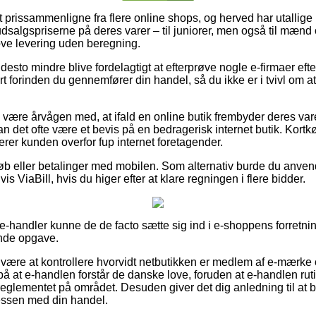
 at prissammenligne fra flere online shops, og herved har utallige
udsalgspriserne på deres varer – til juniorer, men også til mænd 
ve levering uden beregning.
desto mindre blive fordelagtigt at efterprøve nogle e-firmaer eft
rt forinden du gennemfører din handel, så du ikke er i tvivl om
være årvågen med, at ifald en online butik frembyder deres varer
kan det ofte være et bevis på en bedragerisk internet butik. Kortkø
terer kunden overfor fup internet foretagender.
tkøb eller betalinger med mobilen. Som alternativ burde du anve
 ViaBill, hvis du higer efter at klare regningen i flere bidder.
-handler kunne de de facto sætte sig ind i e-shoppens forretnin
nde opgave.
 være at kontrollere hvorvidt netbutikken er medlem af e-mærke 
på at e-handlen forstår de danske love, foruden at e-handlen ru
 reglementet på området. Desuden giver det dig anledning til at bl
ssen med din handel.