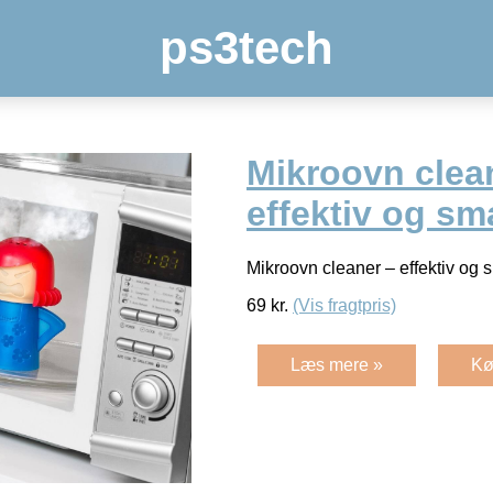
ps3tech
Mikroovn clea
effektiv og sm
Mikroovn cleaner – effektiv og 
69
kr.
(Vis fragtpris)
Læs mere »
Kø