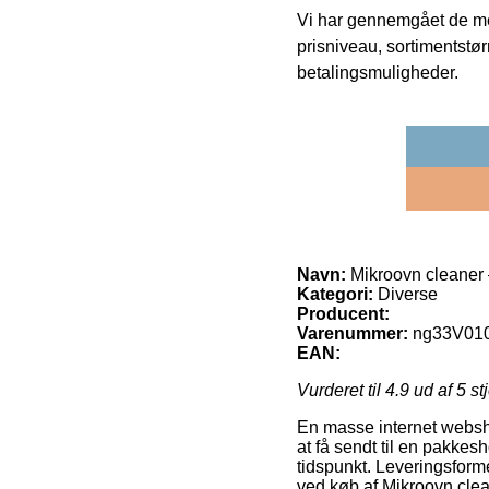
Vi har gennemgået de mes
prisniveau, sortimentstø
betalingsmuligheder.
Navn:
Mikroovn cleaner –
Kategori:
Diverse
Producent:
Varenummer:
ng33V01
EAN:
Vurderet til
4.9
ud af 5 st
En masse internet websho
at få sendt til en pakkesh
tidspunkt. Leveringsform
ved køb af Mikroovn clean