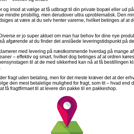
 og imod at vælge at få udbragt til din private bopæl eller ud på
se mindre prisbillig, men derudover ultra uproblematisk. Den mi
siges at være at du selv henter varerne, hvilket betinges af at 
Diverse er jo super aktuel om man har behov for dine nye produk
 så afgørende at du finder det anslåede leveringstidspunkt på de
eklamerer med levering på næstkommende hverdag på mange af
aner – effektiv og smart, hvilket dog betinges af at ordren køre
hensynstagen til at de med sikkerhed kan nå at få bestillingen kl
.
der fragt uden betaling, men for det meste kræver det at der erh
lge den mest betalelige mulighed for fragt, som tit – hvad end 
t få fragtfirmaet til at levere din pakke til en pakkeshop.