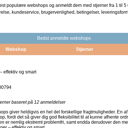
t populære webshops og anmeldt dem med stjerner fra 1 til 5 ud
rrelse, kundeservice, brugervenlighed, betingelser, leveringsfor
Bedst anmeldte webshops
Webshop
Stjerner
 effektiv og smart
00794
jerner baseret på
12
anmeldelser
ps giver heldigvis en hel del forskellige fragtmuligheder. En af
op, fordi det så giver dig god fleksibilitet til at kunne afhente ord
en er nemlig ekstremt problemfri, samt endda derudover den mes
er – effektiv og smart.