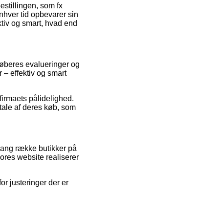
estillingen, som fx
 enhver tid opbevarer sin
ktiv og smart, hvad end
køberes evalueringer og
 – effektiv og smart
firmaets pålidelighed.
mtale af deres køb, som
lang række butikker på
vores website realiserer
r justeringer der er