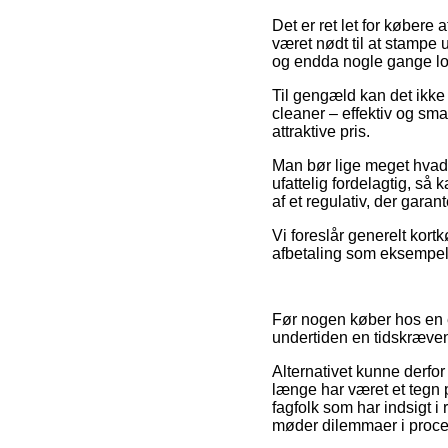
Det er ret let for købere
været nødt til at stampe 
og endda nogle gange lo
Til gengæld kan det ikke 
cleaner – effektiv og sma
attraktive pris.
Man bør lige meget hvad 
ufattelig fordelagtig, så 
af et regulativ, der garan
Vi foreslår generelt kor
afbetaling som eksempelvis
Før nogen køber hos en e
undertiden en tidskræve
Alternativet kunne derfor
længe har været et tegn 
fagfolk som har indsigt i
møder dilemmaer i proce