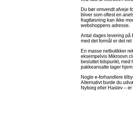
Du bør omvendt afveje for
bliver som oftest en anel
fragtløsning kan ikke mod
webshoppens adresse.
Antal dages levering på 
med det formål er det ret
En masse netbutikker r
eksempelvis Mikroovn cle
besluttet tidspunkt, med 
pakkeansatte tager hjem
Nogle e-forhandlere tilby
Alternativt burde du udvæ
Nyborg eller Haslev – er a