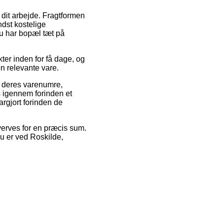
 dit arbejde. Fragtformen
ndst kostelige
du har bopæl tæt på
ter inden for få dage, og
n relevante vare.
 deres varenumre,
s igennem forinden et
argjort forinden de
verves for en præcis sum.
du er ved Roskilde,