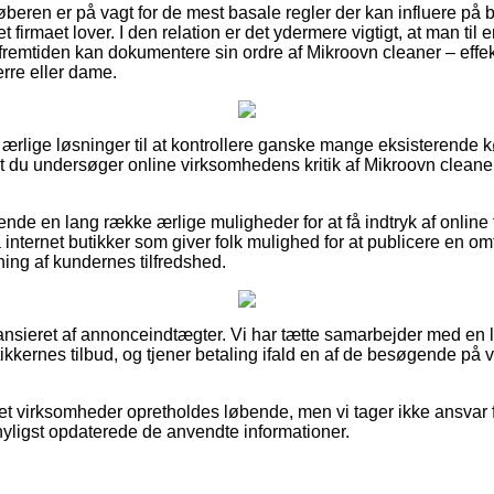
øberen er på vagt for de mest basale regler der kan influere på b
net firmaet lover. I den relation er det ydermere vigtigt, at man til
i fremtiden kan dokumentere sin ordre af Mikroovn cleaner – effe
erre eller dame.
e ærlige løsninger til at kontrollere ganske mange eksisterende 
t du undersøger online virksomhedens kritik af Mikroovn cleaner
nde en lang række ærlige muligheder for at få indtryk af online 
internet butikker som giver folk mulighed for at publicere en o
ning af kundernes tilfredshed.
nsieret af annonceindtægter. Vi har tætte samarbejder med en 
tikkernes tilbud, og tjener betaling ifald en af de besøgende på 
et virksomheder opretholdes løbende, men vi tager ikke ansvar fo
 nyligst opdaterede de anvendte informationer.