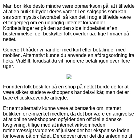
Man bør ikke desto mindre være opmærksom på, at i tilfælde
af at en butik tilbyder deres varer til en salgspris som kan
ses som mystisk favorabel, så kan det i nogle tilfælde være
et fingerpeg om en uoprigtig internet forhandler.
Kortbetalinger er på den anden side indbefattet af en
bestemmelse, der beskytter folk overfor uærlige firmaer på
nettet.
Generelt tilråder vi handler med kort eller betalinger med
mobilen. Alternativt kunne du anvende en afdragsordning fra
f.eks. ViaBill, forudsat du vil honorere betalingen over flere
uger.
Forinden folk bestiller på en shop på nettet burde de for at
være sikker studere e-shoppens handelsvilkår, men det er
bare et tidskrævende arbejde.
Et nemt alternativ kunne være at bemærke om internet
butikken er e-mærket medlem, da det bør være en angivelse
af at online webshoppen opfylder den officielle danske
lovgivning, tillige med at internet virksomheden
rutinemæssigt vurderes af jurister der har ekspertise inden
for lovene på området. Derudover giver det dig anledning til