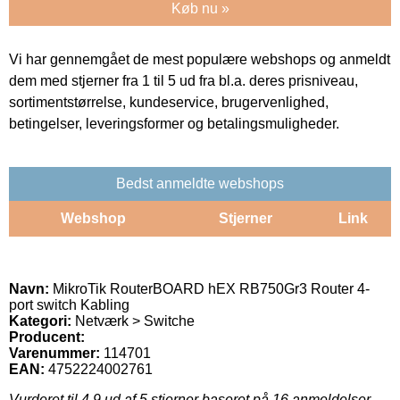
Køb nu »
Vi har gennemgået de mest populære webshops og anmeldt
dem med stjerner fra 1 til 5 ud fra bl.a. deres prisniveau,
sortimentstørrelse, kundeservice, brugervenlighed,
betingelser, leveringsformer og betalingsmuligheder.
Bedst anmeldte webshops
Webshop
Stjerner
Link
Navn:
MikroTik RouterBOARD hEX RB750Gr3 Router 4-
port switch Kabling
Kategori:
Netværk > Switche
Producent:
Varenummer:
114701
EAN:
4752224002761
Vurderet til
4.9
ud af 5 stjerner baseret på
16
anmeldelser