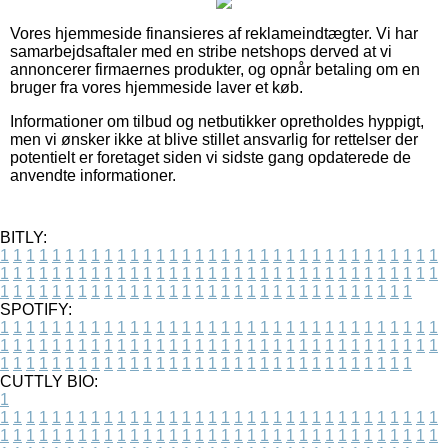
Vores hjemmeside finansieres af reklameindtægter. Vi har
samarbejdsaftaler med en stribe netshops derved at vi
annoncerer firmaernes produkter, og opnår betaling om en
bruger fra vores hjemmeside laver et køb.
Informationer om tilbud og netbutikker opretholdes hyppigt,
men vi ønsker ikke at blive stillet ansvarlig for rettelser der
potentielt er foretaget siden vi sidste gang opdaterede de
anvendte informationer.
BITLY:
1
1
1
1
1
1
1
1
1
1
1
1
1
1
1
1
1
1
1
1
1
1
1
1
1
1
1
1
1
1
1
1
1
1
1
1
1
1
1
1
1
1
1
1
1
1
1
1
1
1
1
1
1
1
1
1
1
1
1
1
1
1
1
1
1
1
1
1
1
1
1
1
1
1
1
1
1
1
1
1
1
1
1
1
1
1
1
1
1
1
1
1
1
1
1
1
1
1
1
1
SPOTIFY:
1
1
1
1
1
1
1
1
1
1
1
1
1
1
1
1
1
1
1
1
1
1
1
1
1
1
1
1
1
1
1
1
1
1
1
1
1
1
1
1
1
1
1
1
1
1
1
1
1
1
1
1
1
1
1
1
1
1
1
1
1
1
1
1
1
1
1
1
1
1
1
1
1
1
1
1
1
1
1
1
1
1
1
1
1
1
1
1
1
1
1
1
1
1
1
1
1
1
1
1
CUTTLY BIO:
1
1
1
1
1
1
1
1
1
1
1
1
1
1
1
1
1
1
1
1
1
1
1
1
1
1
1
1
1
1
1
1
1
1
1
1
1
1
1
1
1
1
1
1
1
1
1
1
1
1
1
1
1
1
1
1
1
1
1
1
1
1
1
1
1
1
1
1
1