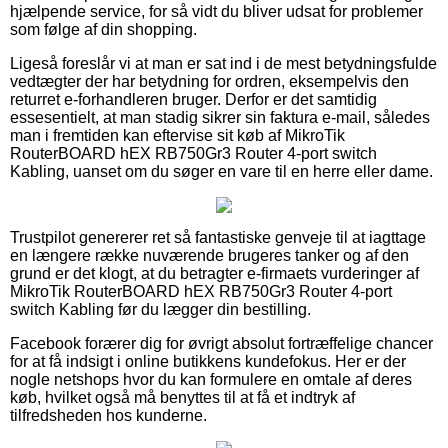
hjælpende service, for så vidt du bliver udsat for problemer
som følge af din shopping.
Ligeså foreslår vi at man er sat ind i de mest betydningsfulde
vedtægter der har betydning for ordren, eksempelvis den
returret e-forhandleren bruger. Derfor er det samtidig
essesentielt, at man stadig sikrer sin faktura e-mail, således
man i fremtiden kan eftervise sit køb af MikroTik
RouterBOARD hEX RB750Gr3 Router 4-port switch
Kabling, uanset om du søger en vare til en herre eller dame.
Trustpilot genererer ret så fantastiske genveje til at iagttage
en længere række nuværende brugeres tanker og af den
grund er det klogt, at du betragter e-firmaets vurderinger af
MikroTik RouterBOARD hEX RB750Gr3 Router 4-port
switch Kabling før du lægger din bestilling.
Facebook forærer dig for øvrigt absolut fortræffelige chancer
for at få indsigt i online butikkens kundefokus. Her er der
nogle netshops hvor du kan formulere en omtale af deres
køb, hvilket også må benyttes til at få et indtryk af
tilfredsheden hos kunderne.