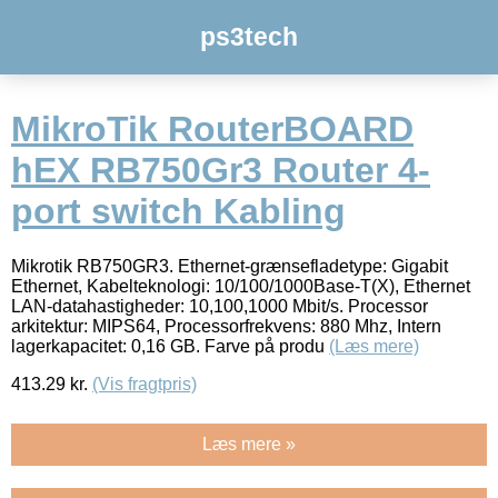
ps3tech
MikroTik RouterBOARD
hEX RB750Gr3 Router 4-
port switch Kabling
Mikrotik RB750GR3. Ethernet-grænsefladetype: Gigabit
Ethernet, Kabelteknologi: 10/100/1000Base-T(X), Ethernet
LAN-datahastigheder: 10,100,1000 Mbit/s. Processor
arkitektur: MIPS64, Processorfrekvens: 880 Mhz, Intern
lagerkapacitet: 0,16 GB. Farve på produ
(Læs mere)
413.29
kr.
(Vis fragtpris)
Læs mere »