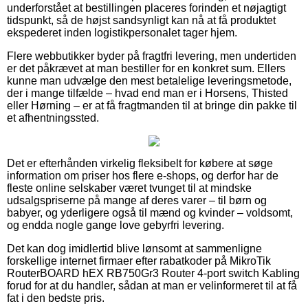
underforstået at bestillingen placeres forinden et nøjagtigt
tidspunkt, så de højst sandsynligt kan nå at få produktet
ekspederet inden logistikpersonalet tager hjem.
Flere webbutikker byder på fragtfri levering, men undertiden
er det påkrævet at man bestiller for en konkret sum. Ellers
kunne man udvælge den mest betalelige leveringsmetode,
der i mange tilfælde – hvad end man er i Horsens, Thisted
eller Hørning – er at få fragtmanden til at bringe din pakke til
et afhentningssted.
Det er efterhånden virkelig fleksibelt for købere at søge
information om priser hos flere e-shops, og derfor har de
fleste online selskaber været tvunget til at mindske
udsalgspriserne på mange af deres varer – til børn og
babyer, og yderligere også til mænd og kvinder – voldsomt,
og endda nogle gange love gebyrfri levering.
Det kan dog imidlertid blive lønsomt at sammenligne
forskellige internet firmaer efter rabatkoder på MikroTik
RouterBOARD hEX RB750Gr3 Router 4-port switch Kabling
forud for at du handler, sådan at man er velinformeret til at få
fat i den bedste pris.