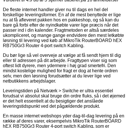
De fleste internet handler giver nu til dags en hel del
forskellige leveringsformer. En af de mest benyttede er lige
nu at få afleveret pakken hos en pakkeshop, og så kan du
bare gå forbi efter de nyindkøbte varer lige præcis når det
passer ind i din kalender. Fragtmetoden er altså særdeles
ukompliceret, og mange gange endvidere den mest letkøbte
løsning til levering ved køb af MikroTik RouterBOARD hEX
RB750Gr3 Router 4-port switch Kabling.
Du bør lige så vel overveje at vælge at få sendt hjem til dig
eller til adressen på dit arbejde. Fragttypen viser sig som
oftest lidt dyrere, men ydermere i høj grad smertefri. Den
mindst kostelige mulighed for fragt er dog at hente ordren
selv, men den løsning forudsætter at du lever lige ved
netbutikkens arbejdslager.
Leveringstiden på Netværk > Switche er ultra essentiel
forudsat vi absolut skal bruge din ordre fluks, så i det øjemed
er det helt essentielt at du besigtiger det anslåede
leveringstidspunkt ved det pågældende produkt.
En masse internet webshops yder dag-til-dag levering på en
række af deres varer, eksempelvis MikroTik RouterBOARD
hEX RB750Gr3 Router 4-port switch Kabling, som er