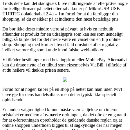
Trods dette kan det stadigvæk blive indbringende at efterprøve nogle
forskellige firmaer på nettet efter rabatkoder på MikroUSB USB
HURTIG opladerkabel 2.4a – 1m forud for at du færdiggør din
shopping, så du er sikker på at indhente den mest betalelige pris.
Du bør ikke desto mindre være så påvagt, at hvis en netbutik
afhænder et produkt for en udsalgspris som kan ses som uendeligt
billig, så burde det for det meste være en varsel om en fup online
shop. Shopping med kort er i hvert fald omsluttet af et regulativ,
hvilket værner dig som kunde imod falske webbutikker.
Vi tilråder bestillinger med betalingskort eller MobilePay. Alternativt
kan du drage nytte af et tilbud som eksempelvis ViaBill, i tilfælde af
at du hellere vil dække prisen senere.
Forud for at nogen køber på en shop på nettet kan man uden tvivl
have øje for dens handelsaftale, men det er typisk ikke specielt
ophidsende.
En anden valgmulighed kunne måske være at tjekke om internet
selskabet er medlem af e-mærke ordningen, da det ofte er en garanti
for at e-forretningen opretholder de gældende danske regler, og at
online shoppen undertiden kigges til af sagkyndige der har megen