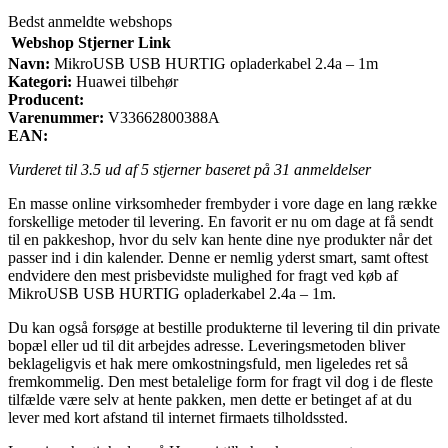
Bedst anmeldte webshops
Webshop
Stjerner
Link
Navn:
MikroUSB USB HURTIG opladerkabel 2.4a – 1m
Kategori:
Huawei tilbehør
Producent:
Varenummer:
V33662800388A
EAN:
Vurderet til
3.5
ud af 5 stjerner baseret på
31
anmeldelser
En masse online virksomheder frembyder i vore dage en lang række
forskellige metoder til levering. En favorit er nu om dage at få sendt
til en pakkeshop, hvor du selv kan hente dine nye produkter når det
passer ind i din kalender. Denne er nemlig yderst smart, samt oftest
endvidere den mest prisbevidste mulighed for fragt ved køb af
MikroUSB USB HURTIG opladerkabel 2.4a – 1m.
Du kan også forsøge at bestille produkterne til levering til din private
bopæl eller ud til dit arbejdes adresse. Leveringsmetoden bliver
beklageligvis et hak mere omkostningsfuld, men ligeledes ret så
fremkommelig. Den mest betalelige form for fragt vil dog i de fleste
tilfælde være selv at hente pakken, men dette er betinget af at du
lever med kort afstand til internet firmaets tilholdssted.