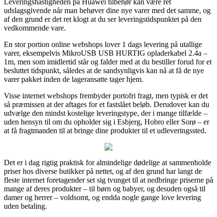
Leveringshastigheden på Huawei tilbehør kan være ret
udslagsgivende når man behøver dine nye varer med det samme, og
af den grund er det ret klogt at du ser leveringstidspunktet på den
vedkommende vare.
En stor portion online webshops lover 1 dags levering på utallige
varer, eksempelvis MikroUSB USB HURTIG opladerkabel 2.4a –
1m, men som imidlertid står og falder med at du bestiller forud for et
besluttet tidspunkt, således at de sandsynligvis kan nå at få de nye
varer pakket inden de lageransatte tager hjem.
Visse internet webshops frembyder portofri fragt, men typisk er det
så præmissen at der aftages for et fastslået beløb. Derudover kan du
udvælge den mindst kostelige leveringstype, der i mange tilfælde –
uden hensyn til om du opholder sig i Esbjerg, Hobro eller Sorø – er
at få fragtmanden til at bringe dine produkter til et udleveringssted.
Det er i dag rigtig praktisk for almindelige dødelige at sammenholde
priser hos diverse butikker på nettet, og af den grund har langt de
fleste internet foretagender set sig tvunget til at nedbringe priserne på
mange af deres produkter – til børn og babyer, og desuden også til
damer og herrer – voldsomt, og endda nogle gange love levering
uden betaling.