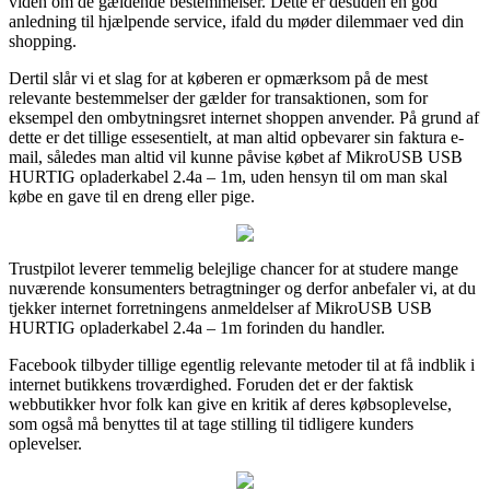
viden om de gældende bestemmelser. Dette er desuden en god
anledning til hjælpende service, ifald du møder dilemmaer ved din
shopping.
Dertil slår vi et slag for at køberen er opmærksom på de mest
relevante bestemmelser der gælder for transaktionen, som for
eksempel den ombytningsret internet shoppen anvender. På grund af
dette er det tillige essesentielt, at man altid opbevarer sin faktura e-
mail, således man altid vil kunne påvise købet af MikroUSB USB
HURTIG opladerkabel 2.4a – 1m, uden hensyn til om man skal
købe en gave til en dreng eller pige.
Trustpilot leverer temmelig belejlige chancer for at studere mange
nuværende konsumenters betragtninger og derfor anbefaler vi, at du
tjekker internet forretningens anmeldelser af MikroUSB USB
HURTIG opladerkabel 2.4a – 1m forinden du handler.
Facebook tilbyder tillige egentlig relevante metoder til at få indblik i
internet butikkens troværdighed. Foruden det er der faktisk
webbutikker hvor folk kan give en kritik af deres købsoplevelse,
som også må benyttes til at tage stilling til tidligere kunders
oplevelser.