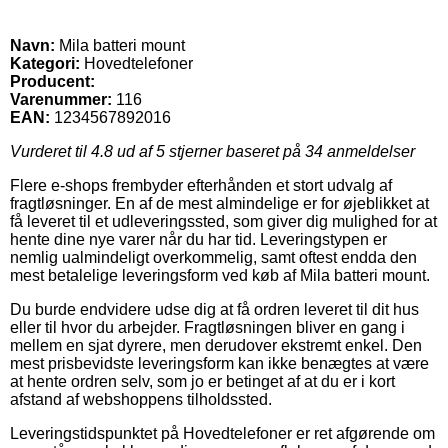
Navn:
Mila batteri mount
Kategori:
Hovedtelefoner
Producent:
Varenummer:
116
EAN:
1234567892016
Vurderet til
4.8
ud af 5 stjerner baseret på
34
anmeldelser
Flere e-shops frembyder efterhånden et stort udvalg af
fragtløsninger. En af de mest almindelige er for øjeblikket at
få leveret til et udleveringssted, som giver dig mulighed for at
hente dine nye varer når du har tid. Leveringstypen er
nemlig ualmindeligt overkommelig, samt oftest endda den
mest betalelige leveringsform ved køb af Mila batteri mount.
Du burde endvidere udse dig at få ordren leveret til dit hus
eller til hvor du arbejder. Fragtløsningen bliver en gang i
mellem en sjat dyrere, men derudover ekstremt enkel. Den
mest prisbevidste leveringsform kan ikke benægtes at være
at hente ordren selv, som jo er betinget af at du er i kort
afstand af webshoppens tilholdssted.
Leveringstidspunktet på Hovedtelefoner er ret afgørende om