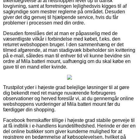
tilkendegivelse af at netshoppen lever op til dansk
lovgivning, samt at forretningen lejlighedsvis kigges til af
sagkyndige som mestrer reglerne på området. Desuden
giver det dig genvej til hjælpende service, hvis du får
problemer i processen med din ordre.
Desuden foreslåes det at man er påpasselig med de
væsentligste vilkår i forbindelse med købet, f.eks. den
returret webshoppen bruger. I den sammenhæng er det
tilmed afgørende, at man stadigvæk bibeholder sin kvittering
på e-mail, således man til enhver tid vil kunne bevidne sin
ordre af Mila batteri mount, uafhængig om du skal købe en
gave til en mand eller kvinde.
Trustpilot yder i højeste grad belejlige løsninger til at gøre
dig bekendt med ret mange nuværende forbrugeres
observationer og herved foreslår vi, at du gennemgår online
webshoppens vurderinger af Mila batteri mount før du
færdiggør din shopping.
Facebook fremskaffer tillige i højeste grad stabile genveje til
at få indblik i e-handlens kundetilfredshed. Herinde er der en
del online butikker som giver kunderne mulighed for at
registrere en bedømmelse af købsoplevelsen, hvilket på