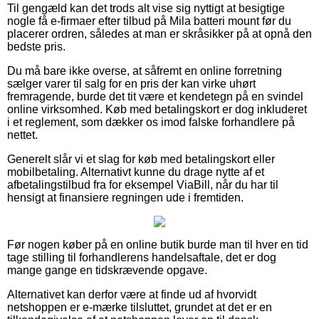
Til gengæld kan det trods alt vise sig nyttigt at besigtige
nogle få e-firmaer efter tilbud på Mila batteri mount før du
placerer ordren, således at man er skråsikker på at opnå den
bedste pris.
Du må bare ikke overse, at såfremt en online forretning
sælger varer til salg for en pris der kan virke uhørt
fremragende, burde det tit være et kendetegn på en svindel
online virksomhed. Køb med betalingskort er dog inkluderet
i et reglement, som dækker os imod falske forhandlere på
nettet.
Generelt slår vi et slag for køb med betalingskort eller
mobilbetaling. Alternativt kunne du drage nytte af et
afbetalingstilbud fra for eksempel ViaBill, når du har til
hensigt at finansiere regningen ude i fremtiden.
Før nogen køber på en online butik burde man til hver en tid
tage stilling til forhandlerens handelsaftale, det er dog
mange gange en tidskrævende opgave.
Alternativet kan derfor være at finde ud af hvorvidt
netshoppen er e-mærke tilsluttet, grundet at det er en