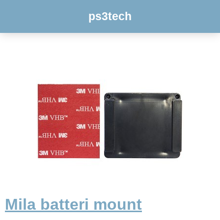
ps3tech
Mila batteri mount