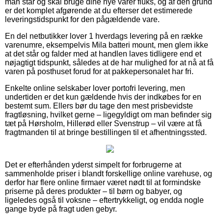
man står og skal bruge dine nye varer fluks, og af den grund
er det komplet afgørende at du efterser det estimerede
leveringstidspunkt for den pågældende vare.
En del netbutikker lover 1 hverdags levering på en række
varenumre, eksempelvis Mila batteri mount, men glem ikke
at det står og falder med at handlen laves tidligere end et
nøjagtigt tidspunkt, således at de har mulighed for at nå at få
varen på posthuset forud for at pakkepersonalet har fri.
Enkelte online selskaber lover portofri levering, men
undertiden er det kun gældende hvis der indkøbes for en
bestemt sum. Ellers bør du tage den mest prisbevidste
fragtløsning, hvilket gerne – ligegyldigt om man befinder sig
tæt på Hørsholm, Hillerød eller Svenstrup – vil være at få
fragtmanden til at bringe bestillingen til et afhentningssted.
Det er efterhånden yderst simpelt for forbrugerne at
sammenholde priser i blandt forskellige online varehuse, og
derfor har flere online firmaer været nødt til at formindske
priserne på deres produkter – til børn og babyer, og
ligeledes også til voksne – eftertrykkeligt, og endda nogle
gange byde på fragt uden gebyr.