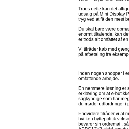
Trods dette kan det alli
udsalg på Mini Display P
tryg ved at få den mest be
Du skal bare være opmærk
enormt tiltalende, kan de
er trods alt omfattet af e
Vi tilråder køb med gæng
på afbetaling fra eksempel
Inden nogen shopper i en
omfattende arbejde.
En nemmere løsning er at 
erklæring om at e-butikk
sagkyndige som har meget 
du møder udfordringer i
Endvidere tilråder vi at
hvilken byttepolitik vir
bevarer sin ordremail, så