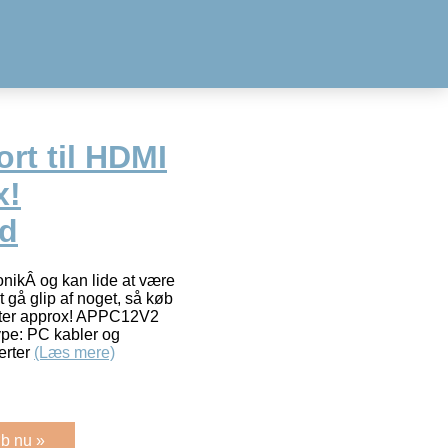
ort til HDMI
x!
d
onikÂ og kan lide at være
 gå glip af noget, så køb
apter approx! APPC12V2
Type: PC kabler og
erter
(Læs mere)
b nu »