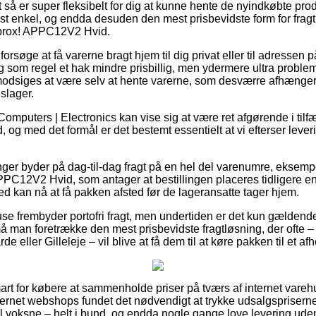
t så er super fleksibelt for dig at kunne hente de nyindkøbte pro
rst enkel, og endda desuden den mest prisbevidste form for frag
pprox! APPC12V2 Hvid.
øge at få varerne bragt hjem til dig privat eller til adressen på
g som regel et hak mindre prisbillig, men ydermere ultra problem
modsiges at være selv at hente varerne, som desværre afhænger a
slager.
omputers | Electronics kan vise sig at være ret afgørende i tilfæ
id, og med det formål er det bestemt essentielt at vi efterser lev
nger byder på dag-til-dag fragt på en hel del varenumre, eksempel
C12V2 Hvid, som antager at bestillingen placeres tidligere end
d kan nå at få pakken afsted før de lageransatte tager hjem.
ehuse frembyder portofri fragt, men undertiden er det kun gældend
må man foretrække den mest prisbevidste fragtløsning, der ofte
de eller Gilleleje – vil blive at få dem til at køre pakken til et a
art for købere at sammenholde priser på tværs af internet vareh
ernet webshops fundet det nødvendigt at trykke udsalgsprisern
t til voksne – helt i bund, og endda nogle gange love levering ude