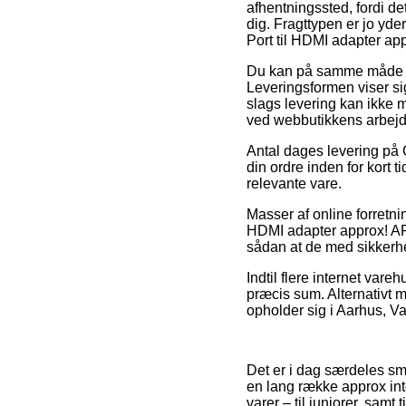
afhentningssted, fordi de
dig. Fragttypen er jo yde
Port til HDMI adapter a
Du kan på samme måde fors
Leveringsformen viser si
slags levering kan ikke 
ved webbutikkens arbejd
Antal dages levering på C
din ordre inden for kort t
relevante vare.
Masser af online forretni
HDMI adapter approx! APP
sådan at de med sikkerhe
Indtil flere internet var
præcis sum. Alternativt 
opholder sig i Aarhus, Var
Det er i dag særdeles sm
en lang række approx int
varer – til juniorer, sam