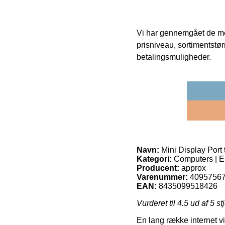
Vi har gennemgået de mes
prisniveau, sortimentstø
betalingsmuligheder.
Navn:
Mini Display Port
Kategori:
Computers | El
Producent:
approx
Varenummer:
4095756
EAN:
8435099518426
Vurderet til
4.5
ud af 5 st
En lang række internet v