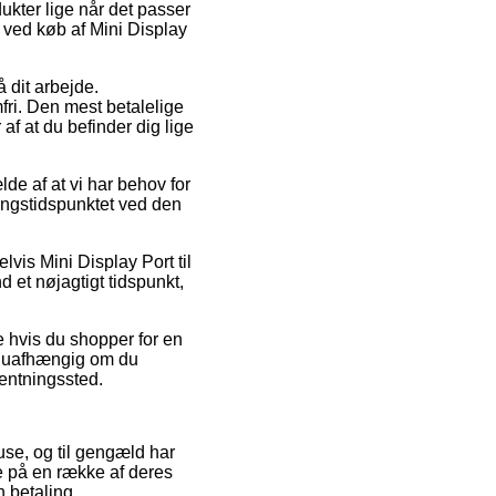
dukter lige når det passer
t ved køb af Mini Display
 dit arbejde.
fri. Den mest betalelige
f at du befinder dig lige
lde af at vi har behov for
eringstidspunktet ved den
vis Mini Display Port til
 et nøjagtigt tidspunkt,
e hvis du shopper for en
 – uafhængig om du
fhentningssted.
use, og til gengæld har
e på en række af deres
n betaling.