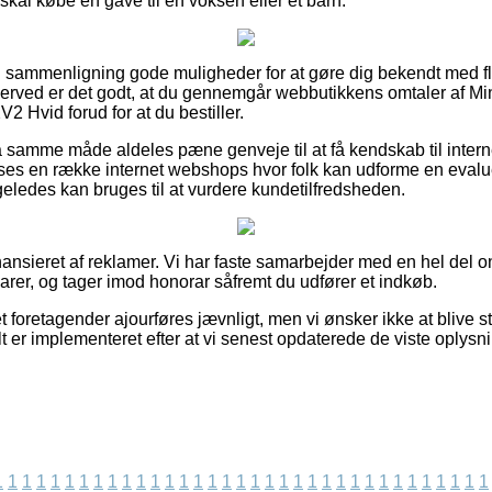
l købe en gave til en voksen eller et barn.
n sammenligning gode muligheder for at gøre dig bekendt med f
erved er det godt, at du gennemgår webbutikkens omtaler af Min
 Hvid forud for at du bestiller.
 samme måde aldeles pæne genveje til at få kendskab til inte
 ses en række internet webshops hvor folk kan udforme en evalu
geledes kan bruges til at vurdere kundetilfredsheden.
sieret af reklamer. Vi har faste samarbejder med en hel del onl
arer, og tager imod honorar såfremt du udfører et indkøb.
 foretagender ajourføres jævnligt, men vi ønsker ikke at blive sti
lt er implementeret efter at vi senest opdaterede de viste oplysni
1
1
1
1
1
1
1
1
1
1
1
1
1
1
1
1
1
1
1
1
1
1
1
1
1
1
1
1
1
1
1
1
1
1
1