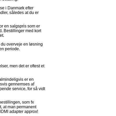
se i Danmark efter
ler, således at du er
or en salgspris som er
. Bestillinger med kort
et.
 du overveje en løsning
 en periode.
ser, men det er oftest et
almindeligvis er en
edsvis gennemses af
ende service, for så vidt
estillingen, som fx
lt, at man permanent
 HDMI adapter approx!