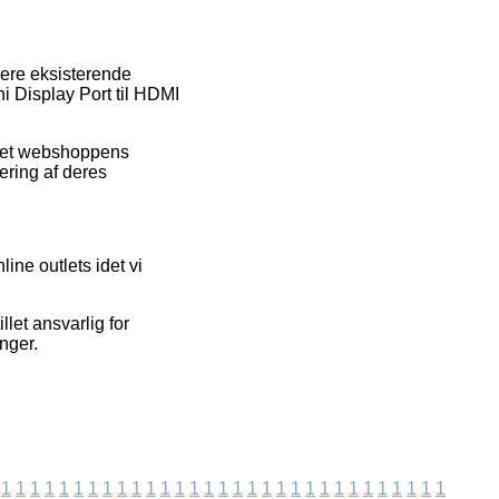
lere eksisterende
i Display Port til HDMI
rnet webshoppens
ering af deres
ine outlets idet vi
llet ansvarlig for
nger.
1
1
1
1
1
1
1
1
1
1
1
1
1
1
1
1
1
1
1
1
1
1
1
1
1
1
1
1
1
1
1