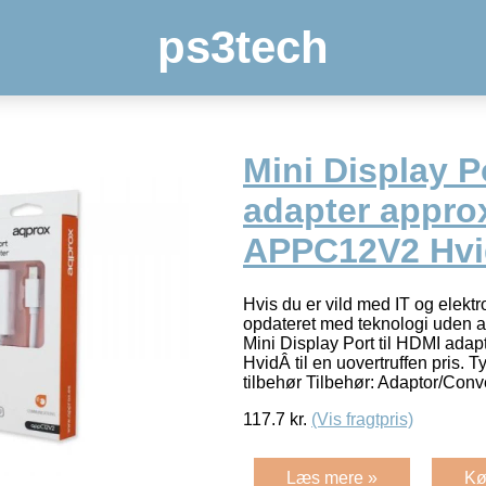
ps3tech
Mini Display P
adapter appro
APPC12V2 Hvi
Hvis du er vild med IT og elektr
opdateret med teknologi uden at
Mini Display Port til HDMI ad
HvidÂ til en uovertruffen pris. 
tilbehør Tilbehør: Adaptor/Conv
117.7
kr.
(Vis fragtpris)
Læs mere »
Kø