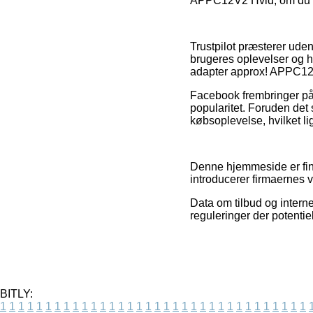
APPC12V2 Hvid, om du ska
Trustpilot præsterer ude
brugeres oplevelser og h
adapter approx! APPC12V2
Facebook frembringer på
popularitet. Foruden det
købsoplevelse, hvilket li
Denne hjemmeside er finan
introducerer firmaernes v
Data om tilbud og internet
reguleringer der potentie
BITLY:
1
1
1
1
1
1
1
1
1
1
1
1
1
1
1
1
1
1
1
1
1
1
1
1
1
1
1
1
1
1
1
1
1
1