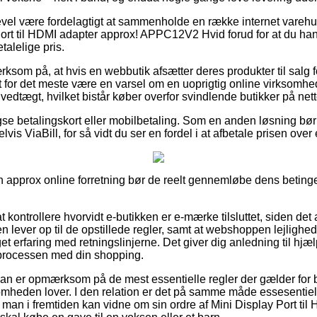
gevel være fordelagtigt at sammenholde en række internet varehu
ort til HDMI adapter approx! APPC12V2 Hvid forud for at du hand
talelige pris.
som på, at hvis en webbutik afsætter deres produkter til salg f
t for det meste være en varsel om en uoprigtig online virksomhed
n vedtægt, hvilket bistår køber overfor svindlende butikker på nett
se betalingskort eller mobilbetaling. Som en anden løsning bør
vis ViaBill, for så vidt du ser en fordel i at afbetale prisen over
 approx online forretning bør de reelt gennemløbe dens betingel
kontrollere hvorvidt e-butikken er e-mærke tilsluttet, siden det 
en lever op til de opstillede regler, samt at webshoppen lejligh
erfaring med retningslinjerne. Det giver dig anledning til hjælp
 processen med din shopping.
 man er opmærksom på de mest essentielle regler der gælder for b
ksomheden lover. I den relation er det på samme måde essesentie
 man i fremtiden kan vidne om sin ordre af Mini Display Port til