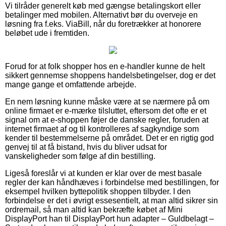
Vi tilråder generelt køb med gængse betalingskort eller
betalinger med mobilen. Alternativt bør du overveje en
løsning fra f.eks. ViaBill, når du foretrækker at honorere
beløbet ude i fremtiden.
Forud for at folk shopper hos en e-handler kunne de helt
sikkert gennemse shoppens handelsbetingelser, dog er det
mange gange et omfattende arbejde.
En nem løsning kunne måske være at se nærmere på om
online firmaet er e-mærke tilsluttet, eftersom det ofte er et
signal om at e-shoppen føjer de danske regler, foruden at
internet firmaet af og til kontrolleres af sagkyndige som
kender til bestemmelserne på området. Det er en rigtig god
genvej til at få bistand, hvis du bliver udsat for
vanskeligheder som følge af din bestilling.
Ligeså foreslår vi at kunden er klar over de mest basale
regler der kan håndhæves i forbindelse med bestillingen, for
eksempel hvilken byttepolitik shoppen tilbyder. I den
forbindelse er det i øvrigt essesentielt, at man altid sikrer sin
ordremail, så man altid kan bekræfte købet af Mini
DisplayPort han til DisplayPort hun adapter – Guldbelagt –