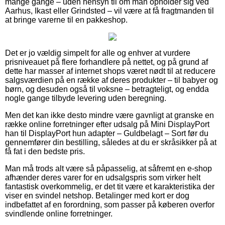
mange gange – uden hensyn til om man opholder sig ved
Aarhus, Ikast eller Grindsted – vil være at få fragtmanden til
at bringe varerne til en pakkeshop.
Det er jo vældig simpelt for alle og enhver at vurdere
prisniveauet på flere forhandlere på nettet, og på grund af
dette har masser af internet shops været nødt til at reducere
salgsværdien på en række af deres produkter – til babyer og
børn, og desuden også til voksne – betragteligt, og endda
nogle gange tilbyde levering uden beregning.
Men det kan ikke desto mindre være gavnligt at granske en
række online forretninger efter udsalg på Mini DisplayPort
han til DisplayPort hun adapter – Guldbelagt – Sort før du
gennemfører din bestilling, således at du er skråsikker på at
få fat i den bedste pris.
Man må trods alt være så påpasselig, at såfremt en e-shop
afhænder deres varer for en udsalgspris som virker helt
fantastisk overkommelig, er det tit være et karakteristika der
viser en svindel netshop. Betalinger med kort er dog
indbefattet af en forordning, som passer på køberen overfor
svindlende online forretninger.