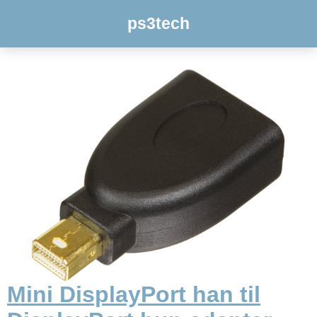
ps3tech
Mini DisplayPort han til