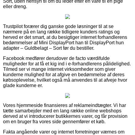
Sort, uden hensyn til om du leder efter en vare til en pige
eller dreng.
Trustpilot forærer dig ganske gode løsninger til at se
nærmere på en lang række tidligere kunders ratings og
herved er det smart, at du besigtiger internet forhandlerens
bedømmelser af Mini DisplayPort han til DisplayPort hun
adapter – Guldbelagt – Sort før du bestiller.
Facebook medfører derudover de facto værdifulde
muligheder for at få et kig ind i e-forhandlerens pålidelighed.
Tilmed ser vi mange internet virksomheder som giver
kunderne mulighed for at afgive en bedømmelse af deres
købsoplevelse, hvilket også må anvendes til at afveje hvor
glade kunderne er.
Vores hjemmeside finansieres af reklameindtægter. Vi har
tætte samarbejder med en lang række online webshops
derved at vi introducerer butikkernes varer, og får provision
om en bruger fra vores side gennemfører et køb.
Fakta angående varer og internet forretninger værnes om