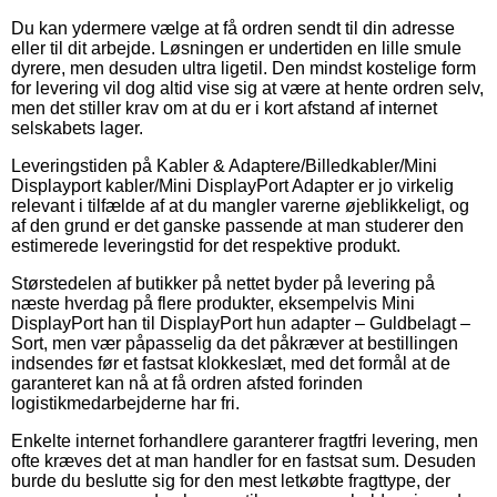
Du kan ydermere vælge at få ordren sendt til din adresse
eller til dit arbejde. Løsningen er undertiden en lille smule
dyrere, men desuden ultra ligetil. Den mindst kostelige form
for levering vil dog altid vise sig at være at hente ordren selv,
men det stiller krav om at du er i kort afstand af internet
selskabets lager.
Leveringstiden på Kabler & Adaptere/Billedkabler/Mini
Displayport kabler/Mini DisplayPort Adapter er jo virkelig
relevant i tilfælde af at du mangler varerne øjeblikkeligt, og
af den grund er det ganske passende at man studerer den
estimerede leveringstid for det respektive produkt.
Størstedelen af butikker på nettet byder på levering på
næste hverdag på flere produkter, eksempelvis Mini
DisplayPort han til DisplayPort hun adapter – Guldbelagt –
Sort, men vær påpasselig da det påkræver at bestillingen
indsendes før et fastsat klokkeslæt, med det formål at de
garanteret kan nå at få ordren afsted forinden
logistikmedarbejderne har fri.
Enkelte internet forhandlere garanterer fragtfri levering, men
ofte kræves det at man handler for en fastsat sum. Desuden
burde du beslutte sig for den mest letkøbte fragttype, der