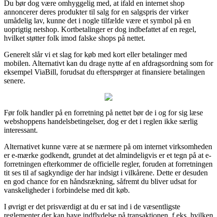
Du bør dog være omhyggelig med, at ifald en internet shop
annoncerer deres produkter til salg for en salgspris der virker
umådelig lav, kunne det i nogle tilfælde være et symbol på en
uoprigtig netshop. Kortbetalinger er dog indbefattet af en regel,
hvilket støtter folk imod falske shops på nettet.
Generelt slår vi et slag for køb med kort eller betalinger med
mobilen. Alternativt kan du drage nytte af en afdragsordning som for
eksempel ViaBill, forudsat du efterspørger at finansiere betalingen
senere.
Før folk handler på en forretning på nettet bør de i og for sig læse
webshoppens handelsbetingelser, dog er det i reglen ikke særlig
interessant.
Alternativet kunne være at se nærmere på om internet virksomheden
er e-mærke godkendt, grundet at det almindeligvis er et tegn på at e-
forretningen efterkommer de officielle regler, foruden at forretningen
tit ses til af sagkyndige der har indsigt i vilkårene. Dette er desuden
en god chance for en håndsrækning, såfremt du bliver udsat for
vanskeligheder i forbindelse med dit køb.
I øvrigt er det prisværdigt at du er sat ind i de væsentligste
reglementer der kan have indflydelse på transaktionen, f.eks. hvilken