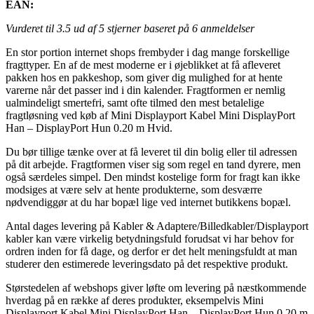
EAN:
Vurderet til
3.5
ud af 5 stjerner baseret på
6
anmeldelser
En stor portion internet shops frembyder i dag mange forskellige
fragttyper. En af de mest moderne er i øjeblikket at få afleveret
pakken hos en pakkeshop, som giver dig mulighed for at hente
varerne når det passer ind i din kalender. Fragtformen er nemlig
ualmindeligt smertefri, samt ofte tilmed den mest betalelige
fragtløsning ved køb af Mini Displayport Kabel Mini DisplayPort
Han – DisplayPort Hun 0.20 m Hvid.
Du bør tillige tænke over at få leveret til din bolig eller til adressen
på dit arbejde. Fragtformen viser sig som regel en tand dyrere, men
også særdeles simpel. Den mindst kostelige form for fragt kan ikke
modsiges at være selv at hente produkterne, som desværre
nødvendiggør at du har bopæl lige ved internet butikkens bopæl.
Antal dages levering på Kabler & Adaptere/Billedkabler/Displayport
kabler kan være virkelig betydningsfuld forudsat vi har behov for
ordren inden for få dage, og derfor er det helt meningsfuldt at man
studerer den estimerede leveringsdato på det respektive produkt.
Størstedelen af webshops giver løfte om levering på næstkommende
hverdag på en række af deres produkter, eksempelvis Mini
Displayport Kabel Mini DisplayPort Han – DisplayPort Hun 0.20 m