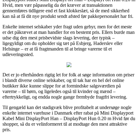
Hvid, men vær påpasselig da det kræver at transaktionen
gennemføres tidligere end et fast klokkeslæt, så de med sikkerhed
kan nå at få dit nye produkt sendt afsted før pakkepersonalet har fri.
Enkelte internet selskaber yder fragt uden gebyr, men for det meste
er det påkrævet at man handler for en bestemt pris. Ellers burde man
udse dig den mest prisbevidste slags levering, der typisk –
ligegyldigt om du opholder sig tæt på Esbjerg, Haderslev eller
Helsinge – er at få fragtmanden til at bringe varerne til et
udleveringssted.
Det er jo efterhånden rigtig let for folk at søge information om priser
i blandt diverse online selskaber, og til tak har en hel del online
butikker ikke kunne slippe for at formindske salgsværdien på
varerne – til børn, og ligeledes også til kvinder og mænd –
eftertrykkeligt, og endda nogle gange frembyde fragtfri levering.
Til gengæld kan det stadigvæk blive profitabelt at undersøge nogle
enkelte internet varehuse i Danmark efter rabat på Mini Displayport
Kabel Mini DisplayPort Han – DisplayPort Hun 0.20 m Hvid før du
shopper, så du er velinformeret til at modtage den mest attraktive
pris.