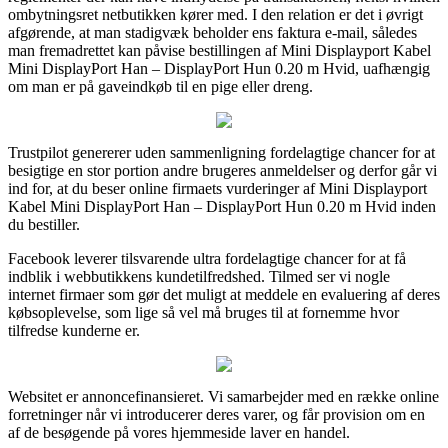
ombytningsret netbutikken kører med. I den relation er det i øvrigt
afgørende, at man stadigvæk beholder ens faktura e-mail, således
man fremadrettet kan påvise bestillingen af Mini Displayport Kabel
Mini DisplayPort Han – DisplayPort Hun 0.20 m Hvid, uafhængig
om man er på gaveindkøb til en pige eller dreng.
Trustpilot genererer uden sammenligning fordelagtige chancer for at
besigtige en stor portion andre brugeres anmeldelser og derfor går vi
ind for, at du beser online firmaets vurderinger af Mini Displayport
Kabel Mini DisplayPort Han – DisplayPort Hun 0.20 m Hvid inden
du bestiller.
Facebook leverer tilsvarende ultra fordelagtige chancer for at få
indblik i webbutikkens kundetilfredshed. Tilmed ser vi nogle
internet firmaer som gør det muligt at meddele en evaluering af deres
købsoplevelse, som lige så vel må bruges til at fornemme hvor
tilfredse kunderne er.
Websitet er annoncefinansieret. Vi samarbejder med en række online
forretninger når vi introducerer deres varer, og får provision om en
af de besøgende på vores hjemmeside laver en handel.