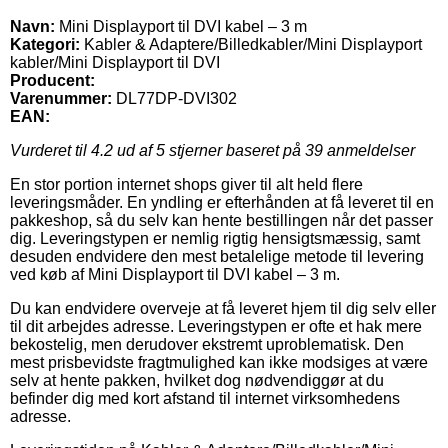
Navn:
Mini Displayport til DVI kabel – 3 m
Kategori:
Kabler & Adaptere/Billedkabler/Mini Displayport
kabler/Mini Displayport til DVI
Producent:
Varenummer:
DL77DP-DVI302
EAN:
Vurderet til
4.2
ud af 5 stjerner baseret på
39
anmeldelser
En stor portion internet shops giver til alt held flere
leveringsmåder. En yndling er efterhånden at få leveret til en
pakkeshop, så du selv kan hente bestillingen når det passer
dig. Leveringstypen er nemlig rigtig hensigtsmæssig, samt
desuden endvidere den mest betalelige metode til levering
ved køb af Mini Displayport til DVI kabel – 3 m.
Du kan endvidere overveje at få leveret hjem til dig selv eller
til dit arbejdes adresse. Leveringstypen er ofte et hak mere
bekostelig, men derudover ekstremt uproblematisk. Den
mest prisbevidste fragtmulighed kan ikke modsiges at være
selv at hente pakken, hvilket dog nødvendiggør at du
befinder dig med kort afstand til internet virksomhedens
adresse.