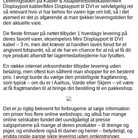
Leveringstiden på Kabler & Adaptere/Billedkabler/Mini
Displayport kabler/Mini Displayport til DVI er selvfølgelig ret
så relevant hvis vi har behov for varen lige om lidt, så i det
øjemed er det jo afgørende at man tjekker leveringstiden for
den aktuelle vare.
De fleste firmaer på nettet tilbyder 1 hverdags levering på
deres favorit varer, eksempelvis Mini Displayport til DVI
kabel – 3 m, men det kræver at handlen laves forud for et
angivent tidspunkt, så at de har en chance for at nå at få dit
nye produkt afsendt før lagermedarbejderne har fyraften.
En række internet virksomheder tilbyder levering uden
betaling, men oftest kun såfremt man shopper for en bestemt
pris. I øvrigt burde du vælge den prisbilligste fragtløsning,
som typisk – om du er i Aarhus, Varde eller Skjern – vil være
at få fragtmanden til at bringe din bestilling til en pakkeshop.
Det er jo rigtig bekvemt for forbrugerne at søge information
om priser hos flere online webshops, og altså har mange
online selskaber fundet det uundgåeligt at presse
salgspriserne på mange af deres produkter – til drenge og
piger, og endvidere også til damer og herrer – betydeligt, og
endda nogle gange sikre levering uden omkostninger.