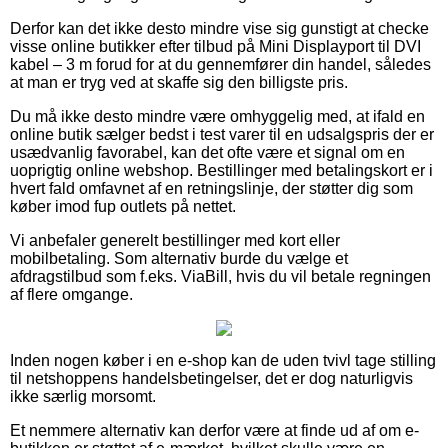
Derfor kan det ikke desto mindre vise sig gunstigt at checke
visse online butikker efter tilbud på Mini Displayport til DVI
kabel – 3 m forud for at du gennemfører din handel, således
at man er tryg ved at skaffe sig den billigste pris.
Du må ikke desto mindre være omhyggelig med, at ifald en
online butik sælger bedst i test varer til en udsalgspris der er
usædvanlig favorabel, kan det ofte være et signal om en
uoprigtig online webshop. Bestillinger med betalingskort er i
hvert fald omfavnet af en retningslinje, der støtter dig som
køber imod fup outlets på nettet.
Vi anbefaler generelt bestillinger med kort eller
mobilbetaling. Som alternativ burde du vælge et
afdragstilbud som f.eks. ViaBill, hvis du vil betale regningen
af flere omgange.
Inden nogen køber i en e-shop kan de uden tvivl tage stilling
til netshoppens handelsbetingelser, det er dog naturligvis
ikke særlig morsomt.
Et nemmere alternativ kan derfor være at finde ud af om e-