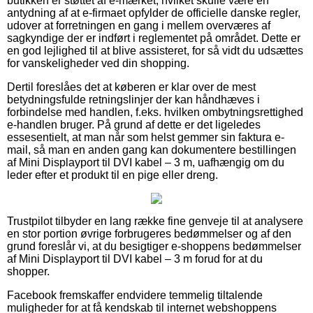
butikken er støttet af e-mærket, hvilket skulle være en
antydning af at e-firmaet opfylder de officielle danske regler,
udover at forretningen en gang i mellem overværes af
sagkyndige der er indført i reglementet på området. Dette er
en god lejlighed til at blive assisteret, for så vidt du udsættes
for vanskeligheder ved din shopping.
Dertil foreslåes det at køberen er klar over de mest
betydningsfulde retningslinjer der kan håndhæves i
forbindelse med handlen, f.eks. hvilken ombytningsrettighed
e-handlen bruger. På grund af dette er det ligeledes
essesentielt, at man når som helst gemmer sin faktura e-
mail, så man en anden gang kan dokumentere bestillingen
af Mini Displayport til DVI kabel – 3 m, uafhængig om du
leder efter et produkt til en pige eller dreng.
Trustpilot tilbyder en lang række fine genveje til at analysere
en stor portion øvrige forbrugeres bedømmelser og af den
grund foreslår vi, at du besigtiger e-shoppens bedømmelser
af Mini Displayport til DVI kabel – 3 m forud for at du
shopper.
Facebook fremskaffer endvidere temmelig tiltalende
muligheder for at få kendskab til internet webshoppens