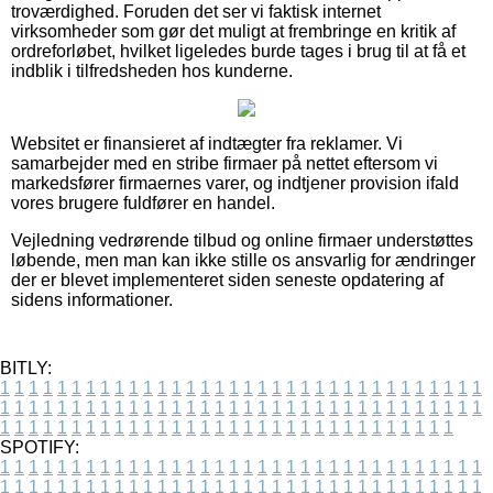
troværdighed. Foruden det ser vi faktisk internet
virksomheder som gør det muligt at frembringe en kritik af
ordreforløbet, hvilket ligeledes burde tages i brug til at få et
indblik i tilfredsheden hos kunderne.
Websitet er finansieret af indtægter fra reklamer. Vi
samarbejder med en stribe firmaer på nettet eftersom vi
markedsfører firmaernes varer, og indtjener provision ifald
vores brugere fuldfører en handel.
Vejledning vedrørende tilbud og online firmaer understøttes
løbende, men man kan ikke stille os ansvarlig for ændringer
der er blevet implementeret siden seneste opdatering af
sidens informationer.
BITLY:
1
1
1
1
1
1
1
1
1
1
1
1
1
1
1
1
1
1
1
1
1
1
1
1
1
1
1
1
1
1
1
1
1
1
1
1
1
1
1
1
1
1
1
1
1
1
1
1
1
1
1
1
1
1
1
1
1
1
1
1
1
1
1
1
1
1
1
1
1
1
1
1
1
1
1
1
1
1
1
1
1
1
1
1
1
1
1
1
1
1
1
1
1
1
1
1
1
1
1
1
SPOTIFY:
1
1
1
1
1
1
1
1
1
1
1
1
1
1
1
1
1
1
1
1
1
1
1
1
1
1
1
1
1
1
1
1
1
1
1
1
1
1
1
1
1
1
1
1
1
1
1
1
1
1
1
1
1
1
1
1
1
1
1
1
1
1
1
1
1
1
1
1