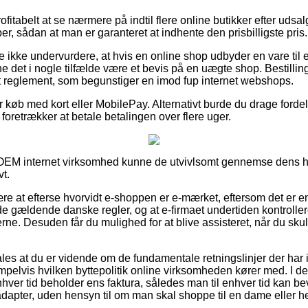
fitabelt at se nærmere på indtil flere online butikker efter udsal
r, sådan at man er garanteret at indhente den prisbilligste pris.
 ikke undervurdere, at hvis en online shop udbyder en vare til 
e det i nogle tilfælde være et bevis på en uægte shop. Bestilling
 et reglement, som begunstiger en imod fup internet webshops.
for køb med kort eller MobilePay. Alternativt burde du drage forde
u foretrækker at betale betalingen over flere uger.
 OEM internet virksomhed kunne de utvivlsomt gennemse dens ha
vt.
ære at efterse hvorvidt e-shoppen er e-mærket, eftersom det er e
g de gældende danske regler, og at e-firmaet undertiden kontroller
erne. Desuden får du mulighed for at blive assisteret, når du sku
les at du er vidende om de fundamentale retningslinjer der har 
elvis hvilken byttepolitik online virksomheden kører med. I den 
enhver tid beholder ens faktura, således man til enhver tid kan b
adapter, uden hensyn til om man skal shoppe til en dame eller he