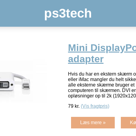
ps3tech
Mini DisplayPor
adapter
Hvis du har en ekstern skærm 
eller iMac mangler du helt sikk
alle eksterne skærme bruger et D
computeren til skærmen. DVI er d
opløsninger op til 2k (1920x12
79
kr.
(Vis fragtpris)
Læs mere »
Kø