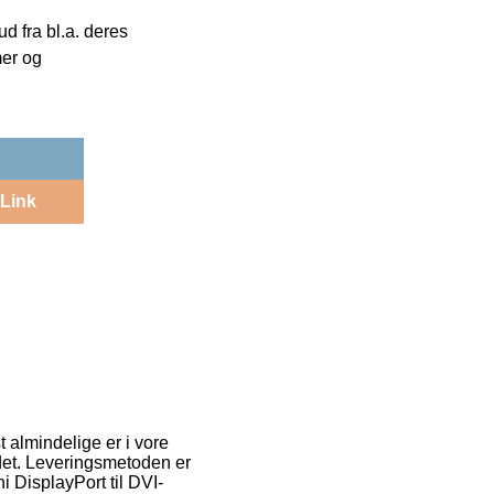
 fra bl.a. deres
mer og
Link
 almindelige er i vore
l det. Leveringsmetoden er
i DisplayPort til DVI-