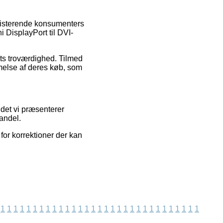
ksisterende konsumenters
ni DisplayPort til DVI-
ets troværdighed. Tilmed
melse af deres køb, som
det vi præsenterer
andel.
for korrektioner der kan
1
1
1
1
1
1
1
1
1
1
1
1
1
1
1
1
1
1
1
1
1
1
1
1
1
1
1
1
1
1
1