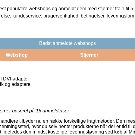
t populære webshops og anmeldt dem med stjerner fra 1 til 5 ud
rrelse, kundeservice, brugervenlighed, betingelser, leveringsfor
Bedst anmeldte webshops
Webshop
Stjerner
il DVI-adapter
ik og adaptere
jerner baseret på
16
anmeldelser
handlere tilbyder nu en række forskellige fragtmetoder. Den mest
afhentningssted, hvor du selv henter produkterne når der er tid ti
t ligeledes den mindst kostelige leveringsløsning ved køb af Min