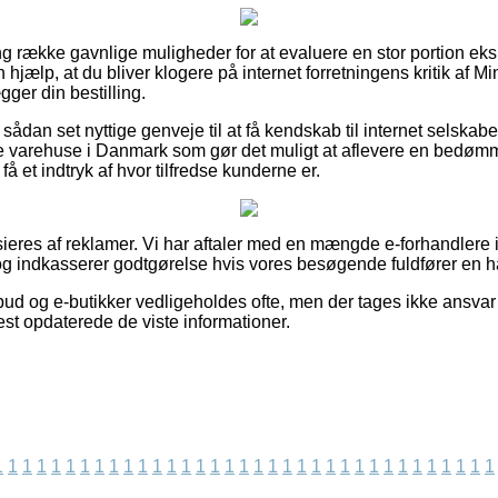
lang række gavnlige muligheder for at evaluere en stor portion e
n hjælp, at du bliver klogere på internet forretningens kritik af Mi
gger din bestilling.
ådan set nyttige genveje til at få kendskab til internet selskab
e varehuse i Danmark som gør det muligt at aflevere en bedøm
 få et indtryk af hvor tilfredse kunderne er.
eres af reklamer. Vi har aftaler med en mængde e-forhandlere i
g indkasserer godtgørelse hvis vores besøgende fuldfører en h
bud og e-butikker vedligeholdes ofte, men der tages ikke ansvar 
nest opdaterede de viste informationer.
1
1
1
1
1
1
1
1
1
1
1
1
1
1
1
1
1
1
1
1
1
1
1
1
1
1
1
1
1
1
1
1
1
1
1