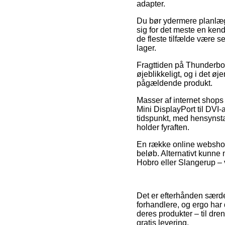
adapter.
Du bør ydermere planlægge
sig for det meste en ken
de fleste tilfælde være s
lager.
Fragttiden på Thunderbol
øjeblikkeligt, og i det ø
pågældende produkt.
Masser af internet shop
Mini DisplayPort til DVI-
tidspunkt, med hensynsta
holder fyraften.
En række online webshops
beløb. Alternativt kunne
Hobro eller Slangerup – vi
Det er efterhånden særdel
forhandlere, og ergo har
deres produkter – til dr
gratis levering.