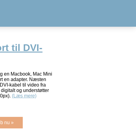
t til DVI-
og en Macbook, Mac Mini
ert en adapter. Næsten
VI-kabel til video fra
igitalt og understøtter
00px).
(Læs mere)
b nu »