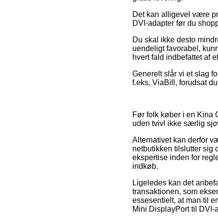
Det kan alligevel være pro
DVI-adapter før du shoppe
Du skal ikke desto mindre
uendeligt favorabel, kunn
hvert fald indbefattet af
Generelt slår vi et slag 
f.eks. ViaBill, forudsat d
Før folk køber i en Kina
uden tvivl ikke særlig sjo
Alternativet kan derfor v
netbutikken tilslutter si
ekspertise inden for regl
indkøb.
Ligeledes kan det anbefa
transaktionen, som eksemp
essesentielt, at man til 
Mini DisplayPort til DVI-