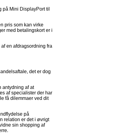
g på Mini DisplayPort til
en pris som kan virke
er med betalingskort er i
l af en afdragsordning fra
ndelsaftale, det er dog
n antydning af at
es af specialister der har
lle få dilemmaer ved dit
indflydelse på
relation er det i øvrigt
evidne sin shopping af
rre.