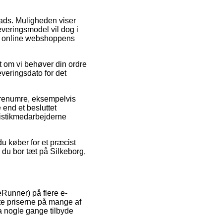
lads. Muligheden viser
everingsmodel vil dog i
 af online webshoppens
t om vi behøver din ordre
everingsdato for det
arenumre, eksempelvis
 end et besluttet
gistikmedarbejderne
 køber for et præcist
 du bor tæt på Silkeborg,
eRunner) på flere e-
tte priserne på mange af
a nogle gange tilbyde