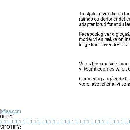
Trustpilot giver dig en 
ratings og derfor er det e
adapter forud for at du læ
Facebook giver dig også s
møder vi en række onlin
tillige kan anvendes til at
Vores hjemmeside finansi
virksomhedernes varer, o
Orientering angående til
være lavet efter at vi se
jxflea.com
BITLY:
1
1
1
1
1
1
1
1
1
1
1
1
1
1
1
1
1
1
1
1
1
1
1
1
1
1
1
1
1
1
1
1
1
1
SPOTIFY: