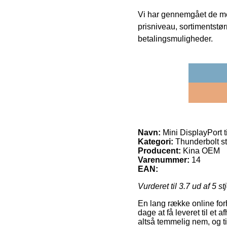
Vi har gennemgået de mes
prisniveau, sortimentstø
betalingsmuligheder.
Navn:
Mini DisplayPort t
Kategori:
Thunderbolt st
Producent:
Kina OEM
Varenummer:
14
EAN:
Vurderet til
3.7
ud af 5 st
En lang række online for
dage at få leveret til et 
altså temmelig nem, og ti