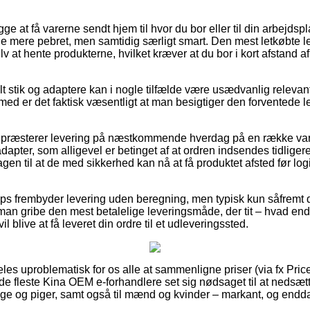
 at få varerne sendt hjem til hvor du bor eller til din arbejdsp
de mere pebret, men samtidig særligt smart. Den mest letkøbte l
elv at hente produkterne, hvilket kræver at du bor i kort afstand
t stik og adaptere kan i nogle tilfælde være usædvanlig relevan
jemed er det faktisk væsentligt at man besigtiger den forventede l
s præsterer levering på næstkommende hverdag på en række v
adapter, som alligevel er betinget af at ordren indsendes tidligere
gen til at de med sikkerhed kan nå at få produktet afsted før lo
 frembyder levering uden beregning, men typisk kun såfremt du
 man gribe den mest betalelige leveringsmåde, der tit – hvad end
l blive at få leveret din ordre til et udleveringssted.
es uproblematisk for os alle at sammenligne priser (via fx Pric
 de fleste Kina OEM e-forhandlere set sig nødsaget til at nedsæ
enge og piger, samt også til mænd og kvinder – markant, og endd