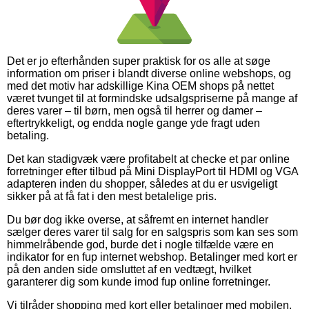
Det er jo efterhånden super praktisk for os alle at søge
information om priser i blandt diverse online webshops, og
med det motiv har adskillige Kina OEM shops på nettet
været tvunget til at formindske udsalgspriserne på mange af
deres varer – til børn, men også til herrer og damer –
eftertrykkeligt, og endda nogle gange yde fragt uden
betaling.
Det kan stadigvæk være profitabelt at checke et par online
forretninger efter tilbud på Mini DisplayPort til HDMI og VGA
adapteren inden du shopper, således at du er usvigeligt
sikker på at få fat i den mest betalelige pris.
Du bør dog ikke overse, at såfremt en internet handler
sælger deres varer til salg for en salgspris som kan ses som
himmelråbende god, burde det i nogle tilfælde være en
indikator for en fup internet webshop. Betalinger med kort er
på den anden side omsluttet af en vedtægt, hvilket
garanterer dig som kunde imod fup online forretninger.
Vi tilråder shopping med kort eller betalinger med mobilen.