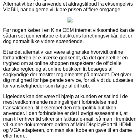
Alternativt bør du anvende et afdragstilbud fra eksempelvis
ViaBill, når du gerne vil klare prisen af flere omgange.
Før nogen køber i en Kina OEM internet virksomhed kan de
sådan set gennemløbe e-butikkens forretningsvilkår, det er
dog normalt ikke videre spændende.
Et andet alternativ kan være at granske hvorvidt online
forhandleren er e-mærke godkendt, da det generelt er en
tryghed om at online shoppen respekterer de officielle
danske regler, og at online butikken tit besøges af
sagkyndige der mestrer reglementet på området. Det giver
dig mulighed for hjælpende service, for så vidt du udsættes
for vanskeligheder som følge af dit køb.
Ligeledes kan det være til hjælp at kunden er sat ind i de
mest vedkommende retningslinjer i forbindelse med
transaktionen, til eksempel den returpolitik butikken
anvender. I den forbindelse er det i øvrigt essesentielt, at
man til enhver tid sikrer sin faktura e-mail, så man i fremtiden
vil kunne dokumentere ordren af Mini DisplayPort til HDMI
og VGA adapteren, om man skal købe en gave til en dame
eller herre.