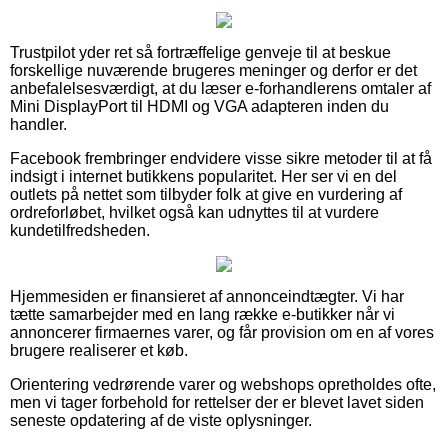
Trustpilot yder ret så fortræffelige genveje til at beskue
forskellige nuværende brugeres meninger og derfor er det
anbefalelsesværdigt, at du læser e-forhandlerens omtaler af
Mini DisplayPort til HDMI og VGA adapteren inden du
handler.
Facebook frembringer endvidere visse sikre metoder til at få
indsigt i internet butikkens popularitet. Her ser vi en del
outlets på nettet som tilbyder folk at give en vurdering af
ordreforløbet, hvilket også kan udnyttes til at vurdere
kundetilfredsheden.
Hjemmesiden er finansieret af annonceindtægter. Vi har
tætte samarbejder med en lang række e-butikker når vi
annoncerer firmaernes varer, og får provision om en af vores
brugere realiserer et køb.
Orientering vedrørende varer og webshops opretholdes ofte,
men vi tager forbehold for rettelser der er blevet lavet siden
seneste opdatering af de viste oplysninger.