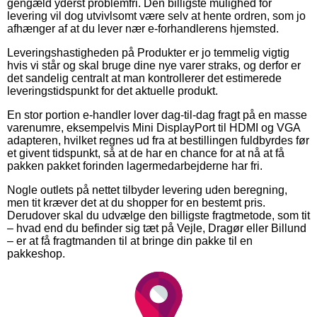
gengæld yderst problemfri. Den billigste mulighed for
levering vil dog utvivlsomt være selv at hente ordren, som jo
afhænger af at du lever nær e-forhandlerens hjemsted.
Leveringshastigheden på Produkter er jo temmelig vigtig
hvis vi står og skal bruge dine nye varer straks, og derfor er
det sandelig centralt at man kontrollerer det estimerede
leveringstidspunkt for det aktuelle produkt.
En stor portion e-handler lover dag-til-dag fragt på en masse
varenumre, eksempelvis Mini DisplayPort til HDMI og VGA
adapteren, hvilket regnes ud fra at bestillingen fuldbyrdes før
et givent tidspunkt, så at de har en chance for at nå at få
pakken pakket forinden lagermedarbejderne har fri.
Nogle outlets på nettet tilbyder levering uden beregning,
men tit kræver det at du shopper for en bestemt pris.
Derudover skal du udvælge den billigste fragtmetode, som tit
– hvad end du befinder sig tæt på Vejle, Dragør eller Billund
– er at få fragtmanden til at bringe din pakke til en
pakkeshop.