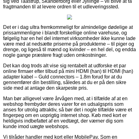
sig ved Taastrup, Skanderborg eller Jyllinge – vil blive at få
fragtmanden til at levere ordren til et udleveringssted.
Det er i dag ultra fremkommeligt for almindelige dødelige at
prissammenligne i blandt forskellige online varehuse, og
følgelig har en hel del internet virksomheder ikke kunne lade
være med at nedsætte priserne på produkterne – til piger og
drenge, og ligeså til mænd og kvinder – en hel del, og endda
nogle gange præstere fragt uden omkostninger.
Det kan dog trods alt vise sig rentabelt at udforske et par
online firmaer efter tilbud på mini HDMI (han) til HDMI (han)
adapter kabel – Guld connectors – 1.8m forud for at du
gennemfører din bestilling, således at du er på den sikre
side med at antage den skarpeste pris.
Man bør alligevel være årvågen med, at i tilfælde af at en
webshop frembyder deres varer for en udsalgspris som
anses for utrolig attraktiv, så bør det i nogle tilfælde være et
fingerpeg om en uoprigtig internet shop. Køb med kort er
heldigvis indbefattet af en vedtægt, der værner dig som
kunde imod uægte webshops.
Vi tilråder handler med kort eller MobilePay. Som en