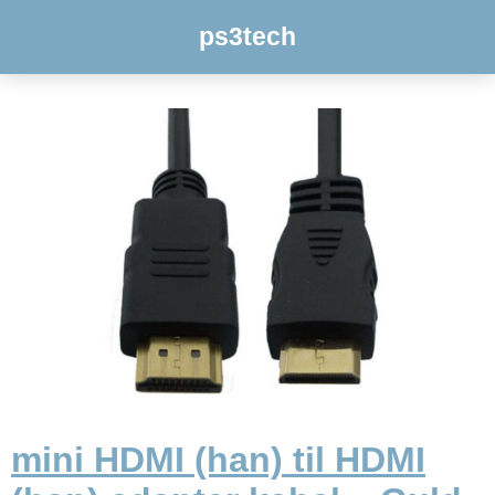
ps3tech
mini HDMI (han) til HDMI