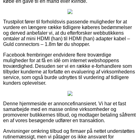
købe en gave til en mand eller kvinde.
Trustpilot fører til forholdsvis passende muligheder for at
vurdere en længere række tidligere køberes bedømmelser
og derved anbefaler vi, at du efterforsker webbutikkens
omtaler af mini HDMI (han) til HDMI (han) adapter kabel –
Guld connectors – 1.8m før du shopper.
Facebook frembringer endvidere flere troværdige
muligheder for at få en idé om internet webshoppens
troværdighed. Desuden ser vi en række e-forhandlere som
tilbyder kunderne at forfatte en evaluering af virksomhedens
service, som også burde udnyttes til vurdering af tidligere
kunders oplevelser.
Denne hjemmeside er annoncefinansieret. Vi har et fast
samarbejde med en masse online virksomheder og
promoverer butikkernes tilbud, og modtager betaling såfremt
en af vores besøgende udfører en transaktion.
Anvisninger omkring tilbud og firmaer på nettet understøttes
rutinemæssigt, men vi påtager os ikke ansvaret for