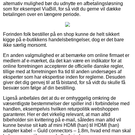
alternativ mulighed bør du udnytte en afbetalingsløsning
som for eksempel ViaBill, for så vidt du gerne vil dække
betalingen over en længere periode.
Forinden folk bestiller på en shop kunne de helt sikkert
kigge på e-butikkens handelsbetingelser, dog er det bare
ikke særlig morsomt.
En anden valgmulighed er at bemærke om online firmaet er
medlem af e-mærket, da det kan være en indikator for at
online forretningen accepterer de officielle danske regler,
tillige med at forretningen fra tid til anden undersøges af
eksperter som har ekspertise inden for reglerne. Desuden
giver det dig genvej til at få bistand, for så vidt du skulle få
besvær som følge af din bestilling.
Ligeså anbefales det at du er omhyggelig omkring de
væsentligste bestemmelser der spiller ind i forbindelse med
handlen, eksempelvis hvilken returpolitik webshoppen
garanterer. Her er det virkelig relevant, at man altid
bibeholder sin kvittering på e-mail, således man altid vil
kunne bevise sit køb af mini HDMI (han) til HDMI (han)
adapter kabel – Guld connectors – 1.8m, hvad end man skal