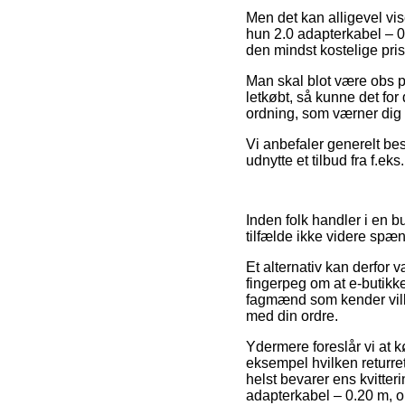
Men det kan alligevel vise
hun 2.0 adapterkabel – 0
den mindst kostelige pris
Man skal blot være obs på
letkøbt, så kunne det for
ordning, som værner dig 
Vi anbefaler generelt be
udnytte et tilbud fra f.ek
Inden folk handler i en 
tilfælde ikke videre spæ
Et alternativ kan derfor
fingerpeg om at e-butikken
fagmænd som kender vilkå
med din ordre.
Ydermere foreslår vi at 
eksempel hvilken returre
helst bevarer ens kvitte
adapterkabel – 0.20 m, om