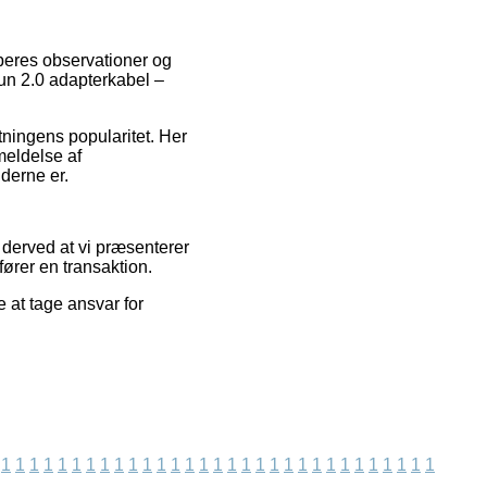
øberes observationer og
hun 2.0 adapterkabel –
tningens popularitet. Her
meldelse af
derne er.
 derved at vi præsenterer
ører en transaktion.
 at tage ansvar for
1
1
1
1
1
1
1
1
1
1
1
1
1
1
1
1
1
1
1
1
1
1
1
1
1
1
1
1
1
1
1