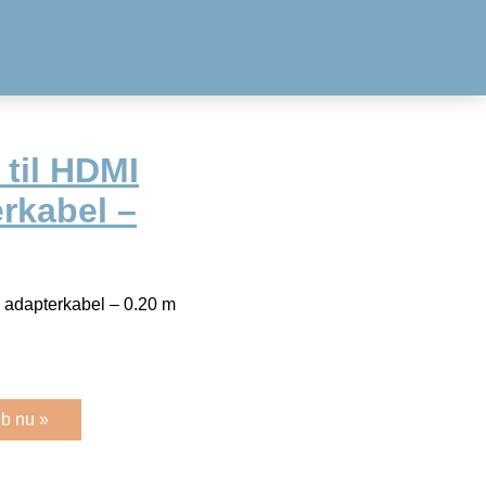
til HDMI
rkabel –
 adapterkabel – 0.20 m
b nu »