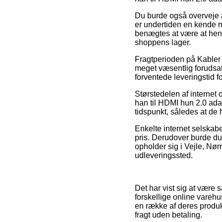
Du burde også overveje a
er undertiden en kende mi
benægtes at være at hente
shoppens lager.
Fragtperioden på Kabler
meget væsentlig forudsat v
forventede leveringstid f
Størstedelen af internet
han til HDMI hun 2.0 adap
tidspunkt, således at de h
Enkelte internet selskab
pris. Derudover burde du
opholder sig i Vejle, Nørr
udleveringssted.
Det har vist sig at være
forskellige online varehu
en række af deres produk
fragt uden betaling.