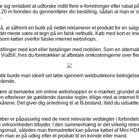
 sig rentabelt at udforske indtil flere e-forretninger efter rabat
.20 m forinden du gennemfører din bestilling, sådan at man er s
.
, at såfremt en butik på nettet reklamerer et produkt for en salgs
 det meste være et tegn på en falsk netbutik. Køb med kort er imid
som køber overfor falske internet webshops.
stillinger med kort eller betalinger med mobilen. Som en alterna
s. ViaBill, hvis du foretrækker at afbetale omkostningerne over fle
butik burde man ideelt set løbe igennem webbutikkens betingelse
ndende.
 være at bemærke om online webshoppen er e-mærket, grundet at
 efterlever de gældende danske regler, tillige med at internet firm
rene. Det giver dig anledning til at få bistand, ifald du udsætt
køber er påpasselig med de mest relevante vedtægter i forbindel
t virksomheden tilbyder. I den sammenhæng er det virkelig rele
ringsmail, således man fremadrettet kan påvise købet af Mini HD
 man er på udkig efter et produkt til en kvinde eller mand.