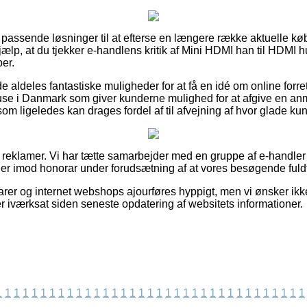
e passende løsninger til at efterse en længere række aktuelle k
jælp, at du tjekker e-handlens kritik af Mini HDMI han til HDMI 
ber.
 aldeles fantastiske muligheder for at få en idé om online forre
se i Danmark som giver kunderne mulighed for at afgive en an
m ligeledes kan drages fordel af til afvejning af hvor glade kun
af reklamer. Vi har tætte samarbejder med en gruppe af e-handler
ager imod honorar under forudsætning af at vores besøgende fuldf
er og internet webshops ajourføres hyppigt, men vi ønsker ikke
er iværksat siden seneste opdatering af websitets informationer.
1
1
1
1
1
1
1
1
1
1
1
1
1
1
1
1
1
1
1
1
1
1
1
1
1
1
1
1
1
1
1
1
1
1
1