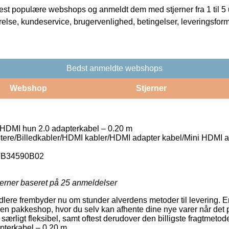
t populære webshops og anmeldt dem med stjerner fra 1 til 5 ud
rrelse, kundeservice, brugervenlighed, betingelser, leveringsfor
Bedst anmeldte webshops
Webshop
Stjerner
 HDMI hun 2.0 adapterkabel – 0.20 m
ere/Billedkabler/HDMI kabler/HDMI adapter kabel/Mini HDMI a
B34590B02
jerner baseret på
25
anmeldelser
dlere frembyder nu om stunder alverdens metoder til levering. E
til en pakkeshop, hvor du selv kan afhente dine nye varer når det 
særligt fleksibel, samt oftest derudover den billigste fragtmeto
pterkabel – 0.20 m.