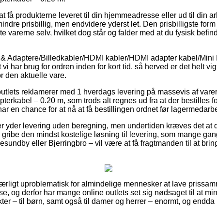
t få produkterne leveret til din hjemmeadresse eller ud til din 
ndre prisbillig, men endvidere yderst let. Den prisbilligste form 
 varerne selv, hvilket dog står og falder med at du fysisk befin
 & Adaptere/Billedkabler/HDMI kabler/HDMI adapter kabel/Mini 
i har brug for ordren inden for kort tid, så herved er det helt vig
or den aktuelle vare.
 outlets reklamerer med 1 hverdags levering på massevis af var
terkabel – 0.20 m, som trods alt regnes ud fra at der bestilles fo
ar en chance for at nå at få bestillingen ordnet før lagermedarbej
er yder levering uden beregning, men undertiden kræves det at d
 gribe den mindst kostelige løsning til levering, som mange ga
esundby eller Bjerringbro – vil være at få fragtmanden til at brin
 særligt uproblematisk for almindelige mennesker at lave prissam
se, og derfor har mange online outlets set sig nødsaget til at m
ter – til børn, samt også til damer og herrer – enormt, og endd