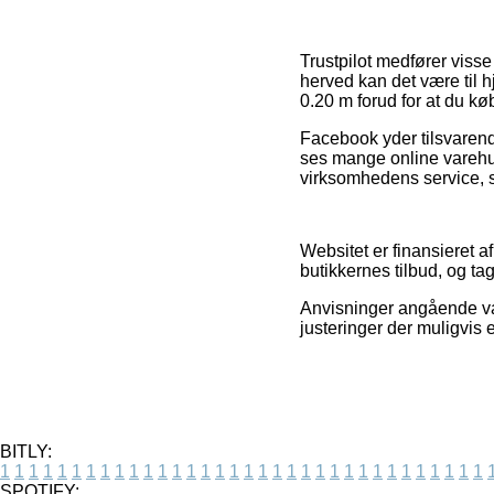
Trustpilot medfører viss
herved kan det være til h
0.20 m forud for at du kø
Facebook yder tilsvarende
ses mange online varehu
virksomhedens service, so
Websitet er finansieret 
butikkernes tilbud, og t
Anvisninger angående var
justeringer der muligvis 
BITLY:
1
1
1
1
1
1
1
1
1
1
1
1
1
1
1
1
1
1
1
1
1
1
1
1
1
1
1
1
1
1
1
1
1
1
SPOTIFY: