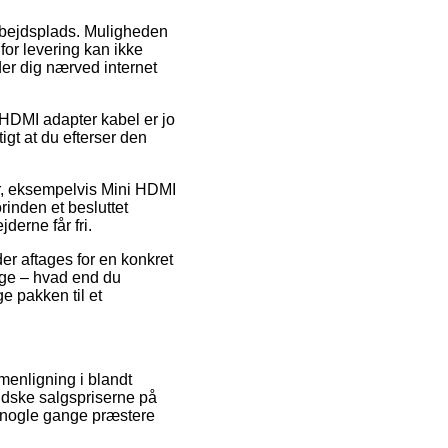
arbejdsplads. Muligheden
for levering kan ikke
der dig nærved internet
HDMI adapter kabel er jo
tigt at du efterser den
er, eksempelvis Mini HDMI
rinden et besluttet
derne får fri.
er aftages for en konkret
nge – hvad end du
ge pakken til et
menligning i blandt
indske salgspriserne på
a nogle gange præstere