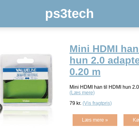
ps3tech
Mini HDMI han 
hun 2.0 adapte
0.20 m
Mini HDMI han til HDMI hun 2.0
(Læs mere)
79
kr.
(Vis fragtpris)
Læs mere »
Kø