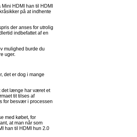
 på Mini HDMI han til HDMI
kråsikker på at indhente
pris der anses for utrolig
lertid indbefattet af en
tiv mulighed burde du
re uger.
r, det er dog i mange
 det længe har været et
aet tit tilses af
es for besvær i processen
se med købet, for
vant, at man når som
MI han til HDMI hun 2.0