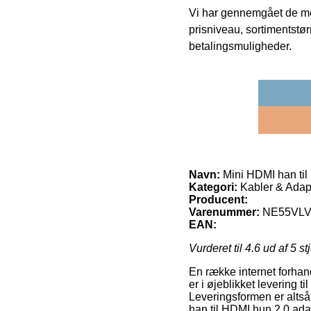
Vi har gennemgået de mes
prisniveau, sortimentstø
betalingsmuligheder.
Navn:
Mini HDMI han til
Kategori:
Kabler & Adapt
Producent:
Varenummer:
NE55VLV
EAN:
Vurderet til
4.6
ud af 5 st
En række internet forhan
er i øjeblikket levering 
Leveringsformen er altså 
han til HDMI hun 2.0 ada