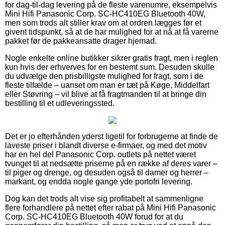
for dag-til-dag levering på de fleste varenumre, eksempelvis
Mini Hifi Panasonic Corp. SC-HC410EG Bluetooth 40W,
men som trods alt stiller krav om at ordren lægges før et
givent tidspunkt, så at de har mulighed for at nå at få varerne
pakket før de pakkeansatte drager hjemad.
Nogle enkelte online butikker sikrer gratis fragt, men i reglen
kun hvis der erhverves for en bestemt sum. Desuden skulle
du udvælge den prisbilligste mulighed for fragt, som i de
fleste tilfælde – uanset om man er tæt på Køge, Middelfart
eller Støvring – vil blive at få fragtmanden til at bringe din
bestilling til et udleveringssted.
Det er jo efterhånden yderst ligetil for forbrugerne at finde de
laveste priser i blandt diverse e-firmaer, og med det motiv
har en hel del Panasonic Corp. outlets på nettet været
tvunget til at nedsætte priserne på en række af deres varer –
til piger og drenge, og desuden også til damer og herrer –
markant, og endda nogle gange yde portofri levering.
Dog kan det trods alt vise sig profitabelt at sammenligne
flere forhandlere på nettet efter rabat på Mini Hifi Panasonic
Corp. SC-HC410EG Bluetooth 40W forud for at du