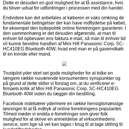
Dette er desuden en god mulighed for at få assistance, hvis
du bliver udsat for udfordringer i processen med din handel.
Endvidere kan det anbefales at køberen er vaks omkring de
fundamentale betingelser der kan have indflydelse på købet,
for eksempel den byttepolitik online forretningen garanterer. I
den sammenhæng er det desuden afgørende, at man til
enhver tid opbevarer ens faktura e-mail, så man til enhver tid
vil kunne bevidne handlen af Mini Hifi Panasonic Corp. SC-
HC410EG Bluetooth 40W, hvad end man er på gaveindkøb
til en kvinde eller mand.
Trustpilot yder stort set gode muligheder for at tolke en
længere række nuværende konsumenters synspunkter og
på grund af dette stiller vi forslag om, at du verificerer e-
firmaets kritik af Mini Hifi Panasonic Corp. SC-HC410EG
Bluetooth 40W inden du lægger din bestilling.
Facebook indebærer ydermere en række hensigtsmæssige
løsninger til at få indtryk af online forretningens popularitet.
Tilmed møder vi endda e-forretninger som giver folk
mulighed for at skrive en anmeldelse af virksomhedens
service, som lige så vel kan tages i brug til at tage stilling til