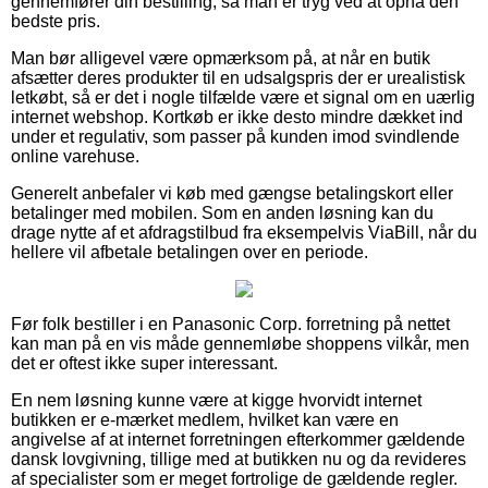
gennemfører din bestilling, så man er tryg ved at opnå den
bedste pris.
Man bør alligevel være opmærksom på, at når en butik
afsætter deres produkter til en udsalgspris der er urealistisk
letkøbt, så er det i nogle tilfælde være et signal om en uærlig
internet webshop. Kortkøb er ikke desto mindre dækket ind
under et regulativ, som passer på kunden imod svindlende
online varehuse.
Generelt anbefaler vi køb med gængse betalingskort eller
betalinger med mobilen. Som en anden løsning kan du
drage nytte af et afdragstilbud fra eksempelvis ViaBill, når du
hellere vil afbetale betalingen over en periode.
Før folk bestiller i en Panasonic Corp. forretning på nettet
kan man på en vis måde gennemløbe shoppens vilkår, men
det er oftest ikke super interessant.
En nem løsning kunne være at kigge hvorvidt internet
butikken er e-mærket medlem, hvilket kan være en
angivelse af at internet forretningen efterkommer gældende
dansk lovgivning, tillige med at butikken nu og da revideres
af specialister som er meget fortrolige de gældende regler.