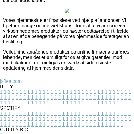
kundetilfredsheden.
Vores hjemmeside er finansieret ved hjælp af annoncer. Vi
hjælper mange online webshops i form af at vi annoncerer
virksomhedernes produkter, og høster godtgørelse i tilfælde
af at en af de besøgende på vores hjemmeside foretager en
bestilling.
Vejledning angående produkter og online firmaer ajourføres
løbende, men det er umuligt for os at give garantier imod
modifikationer der muligvis er iværksat siden sidste
opdatering af hjemmesidens data.
jxflea.com
BITLY:
1
1
1
1
1
1
1
1
1
1
1
1
1
1
1
1
1
1
1
1
1
1
1
1
1
1
1
1
1
1
1
1
1
1
1
1
1
1
1
1
1
1
1
1
1
1
1
1
1
1
1
1
1
1
1
1
1
1
1
1
1
1
1
1
1
1
1
1
1
1
1
1
1
1
1
1
1
1
1
1
1
1
1
1
1
1
1
1
1
1
1
1
1
1
1
1
1
1
1
1
SPOTIFY:
1
1
1
1
1
1
1
1
1
1
1
1
1
1
1
1
1
1
1
1
1
1
1
1
1
1
1
1
1
1
1
1
1
1
1
1
1
1
1
1
1
1
1
1
1
1
1
1
1
1
1
1
1
1
1
1
1
1
1
1
1
1
1
1
1
1
1
1
1
1
1
1
1
1
1
1
1
1
1
1
1
1
1
1
1
1
1
1
1
1
1
1
1
1
1
1
1
1
1
1
CUTTLY BIO: