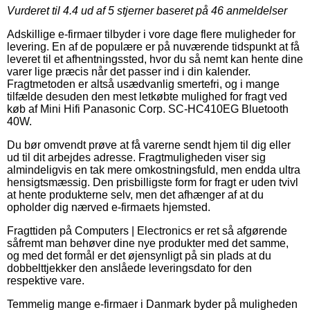
Vurderet til
4.4
ud af 5 stjerner baseret på
46
anmeldelser
Adskillige e-firmaer tilbyder i vore dage flere muligheder for
levering. En af de populære er på nuværende tidspunkt at få
leveret til et afhentningssted, hvor du så nemt kan hente dine
varer lige præcis når det passer ind i din kalender.
Fragtmetoden er altså usædvanlig smertefri, og i mange
tilfælde desuden den mest letkøbte mulighed for fragt ved
køb af Mini Hifi Panasonic Corp. SC-HC410EG Bluetooth
40W.
Du bør omvendt prøve at få varerne sendt hjem til dig eller
ud til dit arbejdes adresse. Fragtmuligheden viser sig
almindeligvis en tak mere omkostningsfuld, men endda ultra
hensigtsmæssig. Den prisbilligste form for fragt er uden tvivl
at hente produkterne selv, men det afhænger af at du
opholder dig nærved e-firmaets hjemsted.
Fragttiden på Computers | Electronics er ret så afgørende
såfremt man behøver dine nye produkter med det samme,
og med det formål er det øjensynligt på sin plads at du
dobbelttjekker den anslåede leveringsdato for den
respektive vare.
Temmelig mange e-firmaer i Danmark byder på muligheden