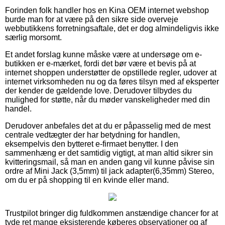
Forinden folk handler hos en Kina OEM internet webshop
burde man for at være på den sikre side overveje
webbutikkens forretningsaftale, det er dog almindeligvis ikke
særlig morsomt.
Et andet forslag kunne måske være at undersøge om e-
butikken er e-mærket, fordi det bør være et bevis på at
internet shoppen understøtter de opstillede regler, udover at
internet virksomheden nu og da føres tilsyn med af eksperter
der kender de gældende love. Derudover tilbydes du
mulighed for støtte, når du møder vanskeligheder med din
handel.
Derudover anbefales det at du er påpasselig med de mest
centrale vedtægter der har betydning for handlen,
eksempelvis den bytteret e-firmaet benytter. I den
sammenhæng er det samtidig vigtigt, at man altid sikrer sin
kvitteringsmail, så man en anden gang vil kunne påvise sin
ordre af Mini Jack (3,5mm) til jack adapter(6,35mm) Stereo,
om du er på shopping til en kvinde eller mand.
Trustpilot bringer dig fuldkommen anstændige chancer for at
tyde ret mange eksisterende køberes observationer og af