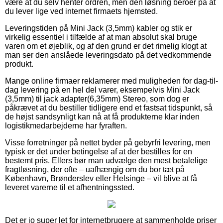
være at du selv henter ordren, men den løsning beroer på at
du lever lige ved internet firmaets hjemsted.
Leveringstiden på Mini Jack (3,5mm) kabler og stik er
virkelig essentiel i tilfælde af at man absolut skal bruge
varen om et øjeblik, og af den grund er det rimelig klogt at
man ser den anslåede leveringsdato på det vedkommende
produkt.
Mange online firmaer reklamerer med muligheden for dag-til-
dag levering på en hel del varer, eksempelvis Mini Jack
(3,5mm) til jack adapter(6,35mm) Stereo, som dog er
påkrævet at du bestiller tidligere end et fastsat tidspunkt, så
de højst sandsynligt kan nå at få produkterne klar inden
logistikmedarbejderne har fyraften.
Visse forretninger på nettet byder på gebyrfri levering, men
typisk er det under betingelse af at der bestilles for en
bestemt pris. Ellers bør man udvælge den mest betalelige
fragtløsning, der ofte – uafhængig om du bor tæt på
København, Brønderslev eller Helsinge – vil blive at få
leveret varerne til et afhentningssted.
Det er jo super let for internetbrugere at sammenholde priser