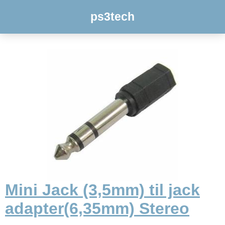
ps3tech
Mini Jack (3,5mm) til jack
adapter(6,35mm) Stereo