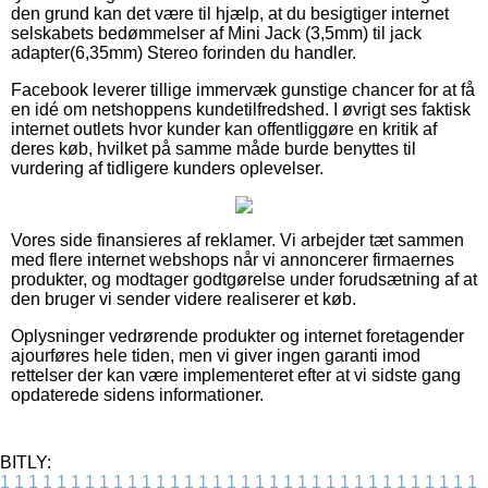
den grund kan det være til hjælp, at du besigtiger internet
selskabets bedømmelser af Mini Jack (3,5mm) til jack
adapter(6,35mm) Stereo forinden du handler.
Facebook leverer tillige immervæk gunstige chancer for at få
en idé om netshoppens kundetilfredshed. I øvrigt ses faktisk
internet outlets hvor kunder kan offentliggøre en kritik af
deres køb, hvilket på samme måde burde benyttes til
vurdering af tidligere kunders oplevelser.
Vores side finansieres af reklamer. Vi arbejder tæt sammen
med flere internet webshops når vi annoncerer firmaernes
produkter, og modtager godtgørelse under forudsætning af at
den bruger vi sender videre realiserer et køb.
Oplysninger vedrørende produkter og internet foretagender
ajourføres hele tiden, men vi giver ingen garanti imod
rettelser der kan være implementeret efter at vi sidste gang
opdaterede sidens informationer.
BITLY:
1
1
1
1
1
1
1
1
1
1
1
1
1
1
1
1
1
1
1
1
1
1
1
1
1
1
1
1
1
1
1
1
1
1