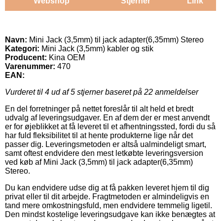
Webshop
Stjerner
Link
Navn:
Mini Jack (3,5mm) til jack adapter(6,35mm) Stereo
Kategori:
Mini Jack (3,5mm) kabler og stik
Producent:
Kina OEM
Varenummer:
470
EAN:
Vurderet til
4
ud af 5 stjerner baseret på
22
anmeldelser
En del forretninger på nettet foreslår til alt held et bredt
udvalg af leveringsudgaver. En af dem der er mest anvendt
er for øjeblikket at få leveret til et afhentningssted, fordi du så
har fuld fleksibilitet til at hente produkterne lige når det
passer dig. Leveringsmetoden er altså ualmindeligt smart,
samt oftest endvidere den mest letkøbte leveringsversion
ved køb af Mini Jack (3,5mm) til jack adapter(6,35mm)
Stereo.
Du kan endvidere udse dig at få pakken leveret hjem til dig
privat eller til dit arbejde. Fragtmetoden er almindeligvis en
tand mere omkostningsfuld, men endvidere temmelig ligetil.
Den mindst kostelige leveringsudgave kan ikke benægtes at