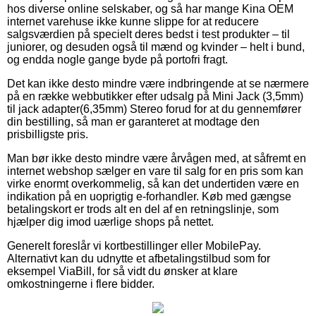
hos diverse online selskaber, og så har mange Kina OEM
internet varehuse ikke kunne slippe for at reducere
salgsværdien på specielt deres bedst i test produkter – til
juniorer, og desuden også til mænd og kvinder – helt i bund,
og endda nogle gange byde på portofri fragt.
Det kan ikke desto mindre være indbringende at se nærmere
på en række webbutikker efter udsalg på Mini Jack (3,5mm)
til jack adapter(6,35mm) Stereo forud for at du gennemfører
din bestilling, så man er garanteret at modtage den
prisbilligste pris.
Man bør ikke desto mindre være årvågen med, at såfremt en
internet webshop sælger en vare til salg for en pris som kan
virke enormt overkommelig, så kan det undertiden være en
indikation på en uoprigtig e-forhandler. Køb med gængse
betalingskort er trods alt en del af en retningslinje, som
hjælper dig imod uærlige shops på nettet.
Generelt foreslår vi kortbestillinger eller MobilePay.
Alternativt kan du udnytte et afbetalingstilbud som for
eksempel ViaBill, for så vidt du ønsker at klare
omkostningerne i flere bidder.