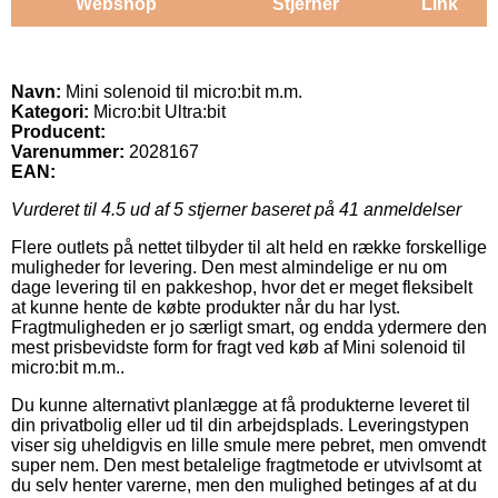
Webshop
Stjerner
Link
Navn:
Mini solenoid til micro:bit m.m.
Kategori:
Micro:bit Ultra:bit
Producent:
Varenummer:
2028167
EAN:
Vurderet til
4.5
ud af 5 stjerner baseret på
41
anmeldelser
Flere outlets på nettet tilbyder til alt held en række forskellige
muligheder for levering. Den mest almindelige er nu om
dage levering til en pakkeshop, hvor det er meget fleksibelt
at kunne hente de købte produkter når du har lyst.
Fragtmuligheden er jo særligt smart, og endda ydermere den
mest prisbevidste form for fragt ved køb af Mini solenoid til
micro:bit m.m..
Du kunne alternativt planlægge at få produkterne leveret til
din privatbolig eller ud til din arbejdsplads. Leveringstypen
viser sig uheldigvis en lille smule mere pebret, men omvendt
super nem. Den mest betalelige fragtmetode er utvivlsomt at
du selv henter varerne, men den mulighed betinges af at du