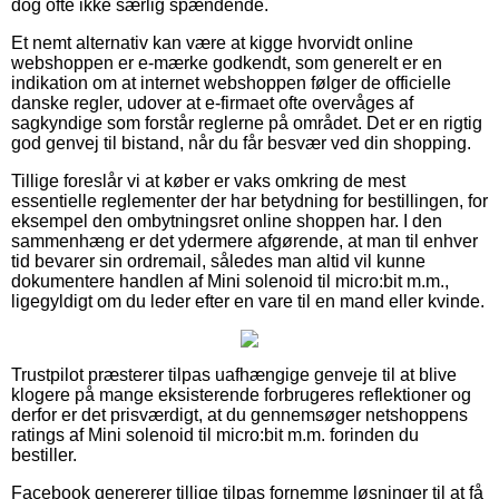
dog ofte ikke særlig spændende.
Et nemt alternativ kan være at kigge hvorvidt online
webshoppen er e-mærke godkendt, som generelt er en
indikation om at internet webshoppen følger de officielle
danske regler, udover at e-firmaet ofte overvåges af
sagkyndige som forstår reglerne på området. Det er en rigtig
god genvej til bistand, når du får besvær ved din shopping.
Tillige foreslår vi at køber er vaks omkring de mest
essentielle reglementer der har betydning for bestillingen, for
eksempel den ombytningsret online shoppen har. I den
sammenhæng er det ydermere afgørende, at man til enhver
tid bevarer sin ordremail, således man altid vil kunne
dokumentere handlen af Mini solenoid til micro:bit m.m.,
ligegyldigt om du leder efter en vare til en mand eller kvinde.
Trustpilot præsterer tilpas uafhængige genveje til at blive
klogere på mange eksisterende forbrugeres reflektioner og
derfor er det prisværdigt, at du gennemsøger netshoppens
ratings af Mini solenoid til micro:bit m.m. forinden du
bestiller.
Facebook genererer tillige tilpas fornemme løsninger til at få