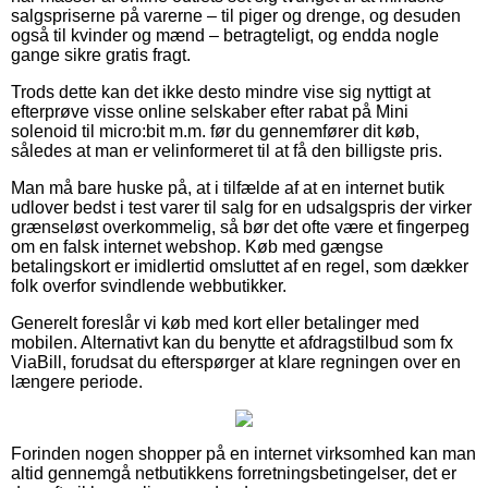
salgspriserne på varerne – til piger og drenge, og desuden
også til kvinder og mænd – betragteligt, og endda nogle
gange sikre gratis fragt.
Trods dette kan det ikke desto mindre vise sig nyttigt at
efterprøve visse online selskaber efter rabat på Mini
solenoid til micro:bit m.m. før du gennemfører dit køb,
således at man er velinformeret til at få den billigste pris.
Man må bare huske på, at i tilfælde af at en internet butik
udlover bedst i test varer til salg for en udsalgspris der virker
grænseløst overkommelig, så bør det ofte være et fingerpeg
om en falsk internet webshop. Køb med gængse
betalingskort er imidlertid omsluttet af en regel, som dækker
folk overfor svindlende webbutikker.
Generelt foreslår vi køb med kort eller betalinger med
mobilen. Alternativt kan du benytte et afdragstilbud som fx
ViaBill, forudsat du efterspørger at klare regningen over en
længere periode.
Forinden nogen shopper på en internet virksomhed kan man
altid gennemgå netbutikkens forretningsbetingelser, det er