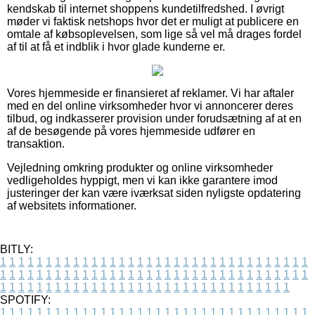
kendskab til internet shoppens kundetilfredshed. I øvrigt
møder vi faktisk netshops hvor det er muligt at publicere en
omtale af købsoplevelsen, som lige så vel må drages fordel
af til at få et indblik i hvor glade kunderne er.
Vores hjemmeside er finansieret af reklamer. Vi har aftaler
med en del online virksomheder hvor vi annoncerer deres
tilbud, og indkasserer provision under forudsætning af at en
af de besøgende på vores hjemmeside udfører en
transaktion.
Vejledning omkring produkter og online virksomheder
vedligeholdes hyppigt, men vi kan ikke garantere imod
justeringer der kan være iværksat siden nyligste opdatering
af websitets informationer.
BITLY:
1
1
1
1
1
1
1
1
1
1
1
1
1
1
1
1
1
1
1
1
1
1
1
1
1
1
1
1
1
1
1
1
1
1
1
1
1
1
1
1
1
1
1
1
1
1
1
1
1
1
1
1
1
1
1
1
1
1
1
1
1
1
1
1
1
1
1
1
1
1
1
1
1
1
1
1
1
1
1
1
1
1
1
1
1
1
1
1
1
1
1
1
1
1
1
1
1
1
1
1
SPOTIFY:
1
1
1
1
1
1
1
1
1
1
1
1
1
1
1
1
1
1
1
1
1
1
1
1
1
1
1
1
1
1
1
1
1
1