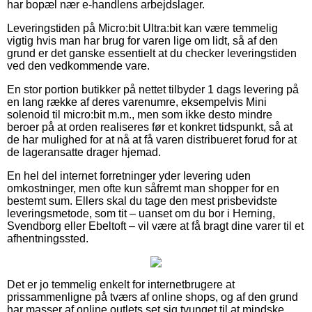
har bopæl nær e-handlens arbejdslager.
Leveringstiden på Micro:bit Ultra:bit kan være temmelig
vigtig hvis man har brug for varen lige om lidt, så af den
grund er det ganske essentielt at du checker leveringstiden
ved den vedkommende vare.
En stor portion butikker på nettet tilbyder 1 dags levering på
en lang række af deres varenumre, eksempelvis Mini
solenoid til micro:bit m.m., men som ikke desto mindre
beroer på at orden realiseres før et konkret tidspunkt, så at
de har mulighed for at nå at få varen distribueret forud for at
de lageransatte drager hjemad.
En hel del internet forretninger yder levering uden
omkostninger, men ofte kun såfremt man shopper for en
bestemt sum. Ellers skal du tage den mest prisbevidste
leveringsmetode, som tit – uanset om du bor i Herning,
Svendborg eller Ebeltoft – vil være at få bragt dine varer til et
afhentningssted.
Det er jo temmelig enkelt for internetbrugere at
prissammenligne på tværs af online shops, og af den grund
har masser af online outlets set sig tvunget til at mindske