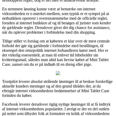
netshoppens regler, dog er det bare et tidskrævende arbejde.
En nemmere løsning kunne være at bemærke om internet
virksomheden er e-mærket medlem, som typisk er et sympol på at
netbutikken opererer i overensstemmelse med de officielle regler,
foruden at internet butikken af og til besøges af jurister som kender
de gældende regler. Derudover giver det dig chance for assistance,
når du oplever problemer i forbindelse med din shopping.
Tillige stiller vi forslag om at køberen er klar over de mest centrale
forhold der gør sig gældende i forbindelse med bestillingen, til
eksempel den returpolitik internet forhandleren kører med. Her er
det virkelig essesentielt, at man til enhver tid bibeholder sin
kvitteringsmail, således man altid kan bevise købet af Mini Tablet
Case, uanset om du er på indkøb til en dreng eller pige.
Trustpilot leverer absolut strålende løsninger til at beskue forskellige
aktuelle kunders meninger og af den grund tilrådes det, at du
eftergår internet virksomhedens bedømmelser af Mini Tablet Case
forinden du køber.
Facebook leverer derudover rigtig nyttige løsninger til at få indtryk
af internet virksomhedens popularitet. I øvrigt er der en del outlets
på nettet som tilbyder folk at formulere en kritik af virksomhedens