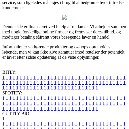
service, som ligeledes må tages i brug til at bedømme hvor tilfredse
kunderne er.
Denne side er finansieret ved hjælp af reklamer. Vi arbejder sammen
med nogle forskellige online firmaer og fremviser deres tilbud, og
modtager betaling såfremt vores besøgende laver en handel.
Informationer vedrørende produkter og e-shops opretholdes
løbende, men vi kan ikke give garantier imod rettelser der potentielt
er lavet efter sidste opdatering af de viste oplysninger.
BITLY:
1
1
1
1
1
1
1
1
1
1
1
1
1
1
1
1
1
1
1
1
1
1
1
1
1
1
1
1
1
1
1
1
1
1
1
1
1
1
1
1
1
1
1
1
1
1
1
1
1
1
1
1
1
1
1
1
1
1
1
1
1
1
1
1
1
1
1
1
1
1
1
1
1
1
1
1
1
1
1
1
1
1
1
1
1
1
1
1
1
1
1
1
1
1
1
1
1
1
1
1
SPOTIFY:
1
1
1
1
1
1
1
1
1
1
1
1
1
1
1
1
1
1
1
1
1
1
1
1
1
1
1
1
1
1
1
1
1
1
1
1
1
1
1
1
1
1
1
1
1
1
1
1
1
1
1
1
1
1
1
1
1
1
1
1
1
1
1
1
1
1
1
1
1
1
1
1
1
1
1
1
1
1
1
1
1
1
1
1
1
1
1
1
1
1
1
1
1
1
1
1
1
1
1
1
CUTTLY BIO:
1
1
1
1
1
1
1
1
1
1
1
1
1
1
1
1
1
1
1
1
1
1
1
1
1
1
1
1
1
1
1
1
1
1
1
1
1