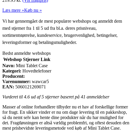
219.95
kr.
(Vis fragtpris)
Læs mere »
Køb nu »
Vi har gennemgået de mest populære webshops og anmeldt dem
med stjerner fra 1 til 5 ud fra bl.a. deres prisniveau,
sortimentstørrelse, kundeservice, brugervenlighed, betingelser,
leveringsformer og betalingsmuligheder.
Bedst anmeldte webshops
Webshop
Stjerner
Link
Navn:
Mini Tablet Case
Kategori:
Hovedtelefoner
Producent:
Varenummer:
wawcar5
EAN:
5060121269071
Vurderet til
4.6
ud af 5 stjerner baseret på
41
anmeldelser
Masser af online forhandlere tilbyder nu et hav af forskellige former
for fragt. En sikker vinder er nu om dage levering til en pakkeshop,
så du nemt selv kan hente dine produkter når du har mulighed for
det. Fragtløsningen er altså vældig problemfri, og oftest desuden den
mest prisbevidste leveringsmetode ved køb af Mini Tablet Case.