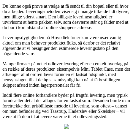
Du kunne også prøve at vælge at få sendt til din bopæl eller til hvor
du arbejder. Leveringsmetoden viser sig i mange tilfælde lidt dyrere,
men tillige yderst smart. Den billigste leveringsmulighed er
utvivlsomt at hente pakken selv, som desværre står og falder med at
du bor i kort afstand af online shoppens adresse.
Leveringsdygtigheden på Hovedtelefoner kan være usædvanlig
aktuel om man behøver produktet fluks, så derfor er det relativt
afgørende at vi besigtiger den estimerede leveringsdato på den
pågældende vare.
Mange firmaer på nettet udlover levering efter en enkelt hverdag på
en række af deres produkter, eksempelvis Mini Tablet Case, men det
afhænger af at ordren laves forinden et fastsat tidspunkt, med
hensynstagen til at de højst sandsynligt kan nå at få bestillingen
skippet afsted inden lagerpersonalet får fri.
Indtil flere online forhandlere byder på fragtfri levering, men typisk
forudsætter det at der aftages for en fastsat sum. Desuden burde man
foretrække den prisbilligste metode til levering, som oftest – uanset
om man befinder sig ved Taastrup, Haderslev eller Skælskør – vil
være at få dem til at levere varerne til et udleveringssted.