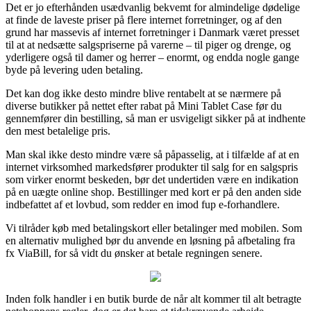
Det er jo efterhånden usædvanlig bekvemt for almindelige dødelige
at finde de laveste priser på flere internet forretninger, og af den
grund har massevis af internet forretninger i Danmark været presset
til at at nedsætte salgspriserne på varerne – til piger og drenge, og
yderligere også til damer og herrer – enormt, og endda nogle gange
byde på levering uden betaling.
Det kan dog ikke desto mindre blive rentabelt at se nærmere på
diverse butikker på nettet efter rabat på Mini Tablet Case før du
gennemfører din bestilling, så man er usvigeligt sikker på at indhente
den mest betalelige pris.
Man skal ikke desto mindre være så påpasselig, at i tilfælde af at en
internet virksomhed markedsfører produkter til salg for en salgspris
som virker enormt beskeden, bør det undertiden være en indikation
på en uægte online shop. Bestillinger med kort er på den anden side
indbefattet af et lovbud, som redder en imod fup e-forhandlere.
Vi tilråder køb med betalingskort eller betalinger med mobilen. Som
en alternativ mulighed bør du anvende en løsning på afbetaling fra
fx ViaBill, for så vidt du ønsker at betale regningen senere.
Inden folk handler i en butik burde de når alt kommer til alt betragte