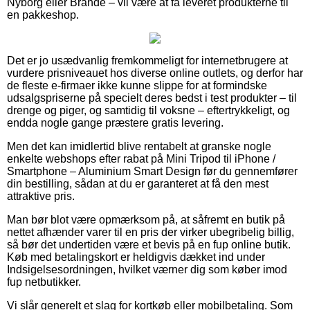
Nyborg eller Brande – vil være at få leveret produkterne til
en pakkeshop.
Det er jo usædvanlig fremkommeligt for internetbrugere at
vurdere prisniveauet hos diverse online outlets, og derfor har
de fleste e-firmaer ikke kunne slippe for at formindske
udsalgspriserne på specielt deres bedst i test produkter – til
drenge og piger, og samtidig til voksne – eftertrykkeligt, og
endda nogle gange præstere gratis levering.
Men det kan imidlertid blive rentabelt at granske nogle
enkelte webshops efter rabat på Mini Tripod til iPhone /
Smartphone – Aluminium Smart Design før du gennemfører
din bestilling, sådan at du er garanteret at få den mest
attraktive pris.
Man bør blot være opmærksom på, at såfremt en butik på
nettet afhænder varer til en pris der virker ubegribelig billig,
så bør det undertiden være et bevis på en fup online butik.
Køb med betalingskort er heldigvis dækket ind under
Indsigelsesordningen, hvilket værner dig som køber imod
fup netbutikker.
Vi slår generelt et slag for kortkøb eller mobilbetaling. Som