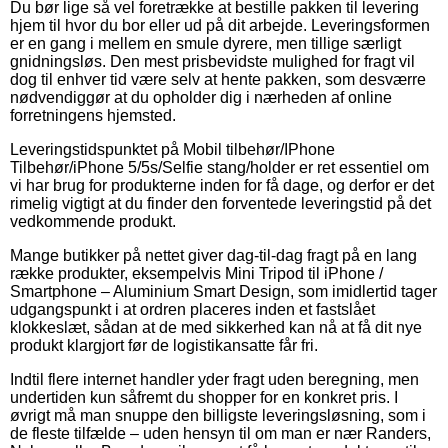
Du bør lige så vel foretrække at bestille pakken til levering
hjem til hvor du bor eller ud på dit arbejde. Leveringsformen
er en gang i mellem en smule dyrere, men tillige særligt
gnidningsløs. Den mest prisbevidste mulighed for fragt vil
dog til enhver tid være selv at hente pakken, som desværre
nødvendiggør at du opholder dig i nærheden af online
forretningens hjemsted.
Leveringstidspunktet på Mobil tilbehør/IPhone
Tilbehør/iPhone 5/5s/Selfie stang/holder er ret essentiel om
vi har brug for produkterne inden for få dage, og derfor er det
rimelig vigtigt at du finder den forventede leveringstid på det
vedkommende produkt.
Mange butikker på nettet giver dag-til-dag fragt på en lang
række produkter, eksempelvis Mini Tripod til iPhone /
Smartphone – Aluminium Smart Design, som imidlertid tager
udgangspunkt i at ordren placeres inden et fastslået
klokkeslæt, sådan at de med sikkerhed kan nå at få dit nye
produkt klargjort før de logistikansatte får fri.
Indtil flere internet handler yder fragt uden beregning, men
undertiden kun såfremt du shopper for en konkret pris. I
øvrigt må man snuppe den billigste leveringsløsning, som i
de fleste tilfælde – uden hensyn til om man er nær Randers,