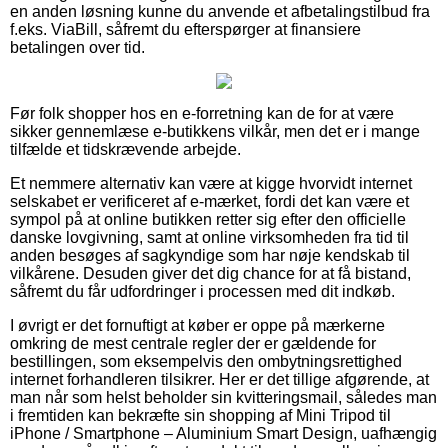
en anden løsning kunne du anvende et afbetalingstilbud fra
f.eks. ViaBill, såfremt du efterspørger at finansiere
betalingen over tid.
Før folk shopper hos en e-forretning kan de for at være
sikker gennemlæse e-butikkens vilkår, men det er i mange
tilfælde et tidskrævende arbejde.
Et nemmere alternativ kan være at kigge hvorvidt internet
selskabet er verificeret af e-mærket, fordi det kan være et
sympol på at online butikken retter sig efter den officielle
danske lovgivning, samt at online virksomheden fra tid til
anden besøges af sagkyndige som har nøje kendskab til
vilkårene. Desuden giver det dig chance for at få bistand,
såfremt du får udfordringer i processen med dit indkøb.
I øvrigt er det fornuftigt at køber er oppe på mærkerne
omkring de mest centrale regler der er gældende for
bestillingen, som eksempelvis den ombytningsrettighed
internet forhandleren tilsikrer. Her er det tillige afgørende, at
man når som helst beholder sin kvitteringsmail, således man
i fremtiden kan bekræfte sin shopping af Mini Tripod til
iPhone / Smartphone – Aluminium Smart Design, uafhængig