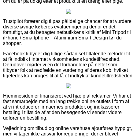
om du er på udkig efter et produkt til en dreng eller pige.
Trustpilot forærer dig tilpas pålidelige chancer for at vurdere
diverse øvrige køberes evalueringer og derfor er det
fornuftigt, at du betragter netbutikkens kritik af Mini Tripod til
iPhone / Smartphone – Aluminium Smart Design før du
shopper.
Facebook tilbyder dig tillige sådan set tiltalende metoder til
at få indblik i internet virksomhedens kundetilfredshed.
Derudover møder vi en del forhandlere på nettet som
tilbyder folk at nedfælde en vurdering af deres køb, hvilket
ligeledes kan bruges til at få et indtryk af kundetilfredsheden.
Hjemmesiden er finansieret ved hjælp af reklamer. Vi har et
fast samarbejde med en lang række online outlets i form af
at vi introducerer firmaernes produkter, og indkasserer
betaling i tilfælde af at den besøgende vi sender videre
udfører en bestilling.
Vejledning om tilbud og online varehuse ajourføres hyppigt,
men vi tager ikke ansvar for reguleringer der er blevet