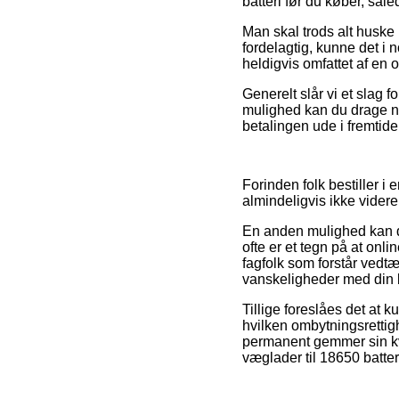
batteri før du køber, såle
Man skal trods alt huske 
fordelagtig, kunne det i 
heldigvis omfattet af en 
Generelt slår vi et slag
mulighed kan du drage nyt
betalingen ude i fremtide
Forinden folk bestiller i
almindeligvis ikke vide
En anden mulighed kan d
ofte er et tegn på at onl
fagfolk som forstår vedt
vanskeligheder med din b
Tillige foreslåes det at 
hvilken ombytningsrettig
permanent gemmer sin kvi
væglader til 18650 batter