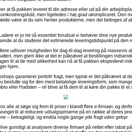
er at få pakken leveret til din adresse eller ud på din arbejdsp
omkostningsfuld, men ligeledes i høj grad ukompliceret. Den me
tilfælde være at du selv henter produkterne, men det betinges af at
adere er jo ret så essentiel forudsat vi behøver dine nye produ
ssende at du studerer det estimerede leveringstidspunkt på den r
dlere udlover muligheden for dag-til-dag levering på massevis a
atteri, men glem ikke at det er påkrævet at bestillingen indsende
gen til at de med sikkerhed kan nå at få pakken ekspederet in
ger hjem.
hops garanterer portofri fragt, men typisk er det påkrævet at der
 du beslutte sig for den mest betalelige leveringsform, som ma
bro eller Hadsten – vil blive at få dem til at køre din pakke til e
 os alle at søge sig frem til priser i blandt flere e-firmaer, og der
tvunget til at reducere udsalgspriserne på en række af deres pro
ksne – betragteligt, og endda nogle gange yde fragt uden gebyr.
e gunstigt at analysere diverse firmaer på nettet efter rabat p