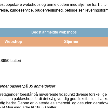
t populære webshops og anmeldt dem med stjerner fra 1 til 5 ud
rrelse, kundeservice, brugervenlighed, betingelser, leveringsfor
Bedst anmeldte webshops
Webshop
Stjerner
18650 batteri
jerner baseret på
35
anmeldelser
foretagender foreslår på nuværende tidspunkt diverse forskellige
de til en pakkeshop, fordi det så giver dig god fleksibilitet til at
 dig bedst. Denne er jo særdeles smertefri, og desuden derudov
af Mini væglader til 18650 batteri.