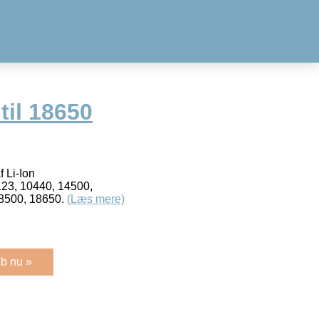
til 18650
 Li-Ion
23, 10440, 14500,
18500, 18650.
(Læs mere)
b nu »