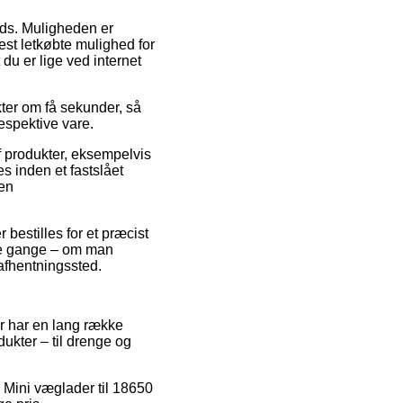
lads. Muligheden er
st letkøbte mulighed for
 du er lige ved internet
kter om få sekunder, så
espektive vare.
f produkter, eksempelvis
s inden et fastslået
den
 bestilles for et præcist
nge gange – om man
t afhentningssted.
for har en lang række
dukter – til drenge og
å Mini væglader til 18650