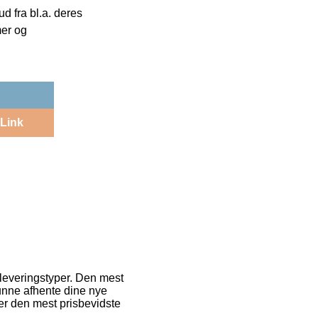
 fra bl.a. deres
mer og
Link
 leveringstyper. Den mest
 kunne afhente dine nye
er den mest prisbevidste