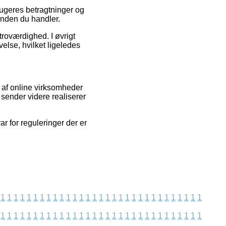
rugeres betragtninger og
 inden du handler.
troværdighed. I øvrigt
lse, hvilket ligeledes
 af online virksomheder
 sender videre realiserer
r for reguleringer der er
1
1
1
1
1
1
1
1
1
1
1
1
1
1
1
1
1
1
1
1
1
1
1
1
1
1
1
1
1
1
1
1
1
1
1
1
1
1
1
1
1
1
1
1
1
1
1
1
1
1
1
1
1
1
1
1
1
1
1
1
1
1