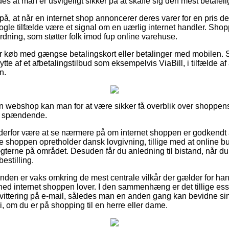
des at man er usvigeligt sikker på at skaffe sig den mest betaleli
på, at når en internet shop annoncerer deres varer for en pris der
nogle tilfælde være et signal om en uærlig internet handler. Sho
ordning, som støtter folk imod fup online varehuse.
 for køb med gængse betalingskort eller betalinger med mobilen. 
te af et afbetalingstilbud som eksempelvis ViaBill, i tilfælde af
n.
 en webshop kan man for at være sikker få overblik over shoppen
re spændende.
erfor være at se nærmere på om internet shoppen er godkendt a
ine shoppen opretholder dansk lovgivning, tillige med at online bu
ægterne på området. Desuden får du anledning til bistand, når du
estilling.
kunden er vaks omkring de mest centrale vilkår der gælder for ha
hed internet shoppen lover. I den sammenhæng er det tillige ess
ttering på e-mail, således man en anden gang kan bevidne sin b
i, om du er på shopping til en herre eller dame.