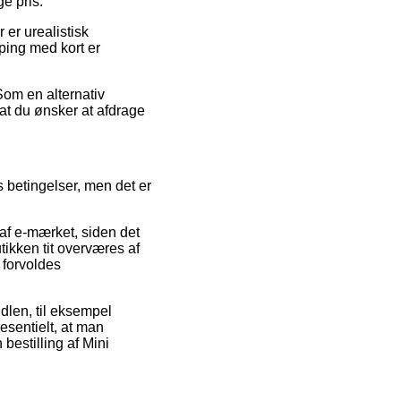
ge pris.
 er urealistisk
pping med kort er
Som en alternativ
 at du ønsker at afdrage
s betingelser, men det er
f e-mærket, siden det
tikken tit overværes af
 forvoldes
ndlen, til eksempel
esentielt, at man
estilling af Mini