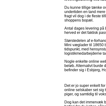
Du kunne tillige tænke ov
undertiden en tand mere 
fragt vil dog i de fleste 
shoppens bopæl.
Antal dages levering på L
herved er det faktisk pa
Størstedelen af e-forhan
Mini væglader til 18650 b
tidspunkt, med hensynsta
logistikmedarbejderne ta
Nogle enkelte online webs
beløb. Alternativt burde
befinder sig i Esbjerg, Ho
Det er jo super enkelt for
online selskaber set sig 
piger, og samtidig til vo
Dog kan det immervæk bliv