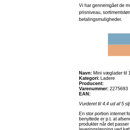
Vi har gennemgået de mes
prisniveau, sortimentstø
betalingsmuligheder.
Navn:
Mini væglader til 
Kategori:
Ladere
Producent:
Varenummer:
2275693
EAN:
Vurderet til
4.4
ud af 5 st
En stor portion internet 
benyttede er p.t. at afsen
produkter når det passer
leveringsløsning ved køb 