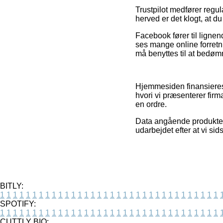
Trustpilot medfører regu
herved er det klogt, at du
Facebook fører til lignen
ses mange online forretn
må benyttes til at bedøm
Hjemmesiden finansieres
hvori vi præsenterer firm
en ordre.
Data angående produkter 
udarbejdet efter at vi si
BITLY:
1
1
1
1
1
1
1
1
1
1
1
1
1
1
1
1
1
1
1
1
1
1
1
1
1
1
1
1
1
1
1
1
1
1
SPOTIFY:
1
1
1
1
1
1
1
1
1
1
1
1
1
1
1
1
1
1
1
1
1
1
1
1
1
1
1
1
1
1
1
1
1
1
CUTTLY BIO: