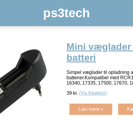
ps3tech
Mini væglader 
batteri
Simpel væglader til opladning af
batterier.Kompatibel med RCR1
16340, 17335, 17500, 17670, 
39
kr.
(Vis fragtpris)
Læs mere »
Kø