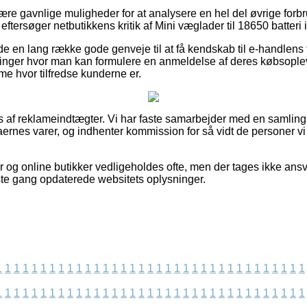
lære gavnlige muligheder for at analysere en hel del øvrige forb
 eftersøger netbutikkens kritik af Mini væglader til 18650 batteri
de en lang række gode genveje til at få kendskab til e-handlens 
inger hvor man kan formulere en anmeldelse af deres købsopleve
me hvor tilfredse kunderne er.
 af reklameindtægter. Vi har faste samarbejder med en samling
aernes varer, og indhenter kommission for så vidt de personer vi
og online butikker vedligeholdes ofte, men der tages ikke ansva
dste gang opdaterede websitets oplysninger.
1
1
1
1
1
1
1
1
1
1
1
1
1
1
1
1
1
1
1
1
1
1
1
1
1
1
1
1
1
1
1
1
1
1
1
1
1
1
1
1
1
1
1
1
1
1
1
1
1
1
1
1
1
1
1
1
1
1
1
1
1
1
1
1
1
1
1
1
1
1