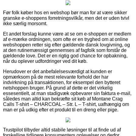
Før folk køber hos en webshop bør man for at være sikker
granske e-shoppens forretningsvilkår, men det er uden tvivl
ikke særlig morsomt.
Et andet forslag kunne være at se om e-shoppen er medlem
af e-mærke ordningen, som ofte er en tryghed om at online
webshoppen retter sig efter gældende dansk lovgivning, og
at den rutinemæssigt gennemses af fagfolk som forstår de
gældende love. Det er en rigtig god chance for opbakning,
når du oplever udfordringer ved dit køb.
Herudover er det anbefalelsesværdigt at kunden er
opmærksom på de mest relevante forhold der har
indvirkning på transaktionen, for eksempel den bytteret
netshoppen bruger. På grund af dette er det virkelig
essesentielt, at man stadigvæk opbevarer sin faktura e-mail,
således man altid kan bekræfte sit køb af Montane Crag
Calls T-shirt – CHARCOAL – Str. L – T-shirt, uafhængig om
man er på udkig efter et produkt til en dreng eller pige.
Trustpilot tilbyder altid stabile løsninger til at finde ud af
forskellige tidligere konsumenters oplevelser og derfor