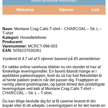
Bedst anmeldte webshops
Webshop
Stjerner
Link
Navn:
Montane Crag Calls T-shirt – CHARCOAL – Str. L –
T-shirt
Kategori:
Hovedtelefoner
Producent:
Varenummer:
MCRCT-096-003
EAN:
5056237030261
Vurderet til
4.7
ud af 5 stjerner baseret på
45
anmeldelser
En række online varehuse tildeler nu om stunder et hav af
forskellige leveringsmidler. En favorit iblandt mange er i
øjeblikket pakkeshoppen, fordi du så har fuld fleksibilitet til
at hente pakken præcis når det passer dig. Fragttypen er
nemlig yderst gnidningsløs, og typisk tilmed den prisbilligste
leveringstype ved køb af Montane Crag Calls T-shirt –
CHARCOAL – Str. L – T-shirt.
Du kan tillige beslutte dig for at få varerne leveret til din
bopæl eller til dit arbejde. Leveringstypen er for det meste en