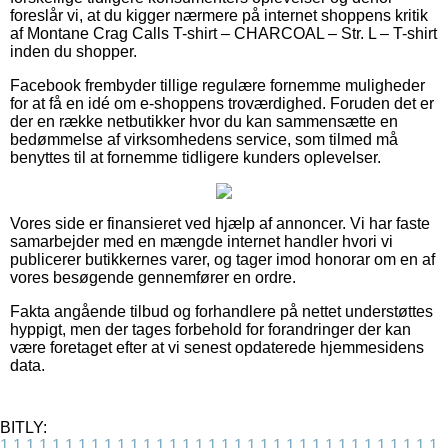
foreslår vi, at du kigger nærmere på internet shoppens kritik
af Montane Crag Calls T-shirt – CHARCOAL – Str. L – T-shirt
inden du shopper.
Facebook frembyder tillige regulære fornemme muligheder
for at få en idé om e-shoppens troværdighed. Foruden det er
der en række netbutikker hvor du kan sammensætte en
bedømmelse af virksomhedens service, som tilmed må
benyttes til at fornemme tidligere kunders oplevelser.
Vores side er finansieret ved hjælp af annoncer. Vi har faste
samarbejder med en mængde internet handler hvori vi
publicerer butikkernes varer, og tager imod honorar om en af
vores besøgende gennemfører en ordre.
Fakta angående tilbud og forhandlere på nettet understøttes
hyppigt, men der tages forbehold for forandringer der kan
være foretaget efter at vi senest opdaterede hjemmesidens
data.
BITLY:
1
1
1
1
1
1
1
1
1
1
1
1
1
1
1
1
1
1
1
1
1
1
1
1
1
1
1
1
1
1
1
1
1
1