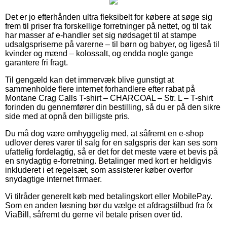
Det er jo efterhånden ultra fleksibelt for købere at søge sig
frem til priser fra forskellige forretninger på nettet, og til tak
har masser af e-handler set sig nødsaget til at stampe
udsalgspriserne på varerne – til børn og babyer, og ligeså til
kvinder og mænd – kolossalt, og endda nogle gange
garantere fri fragt.
Til gengæld kan det immervæk blive gunstigt at
sammenholde flere internet forhandlere efter rabat på
Montane Crag Calls T-shirt – CHARCOAL – Str. L – T-shirt
forinden du gennemfører din bestilling, så du er på den sikre
side med at opnå den billigste pris.
Du må dog være omhyggelig med, at såfremt en e-shop
udlover deres varer til salg for en salgspris der kan ses som
ufattelig fordelagtig, så er det for det meste være et bevis på
en snydagtig e-forretning. Betalinger med kort er heldigvis
inkluderet i et regelsæt, som assisterer køber overfor
snydagtige internet firmaer.
Vi tilråder generelt køb med betalingskort eller MobilePay.
Som en anden løsning bør du vælge et afdragstilbud fra fx
ViaBill, såfremt du gerne vil betale prisen over tid.