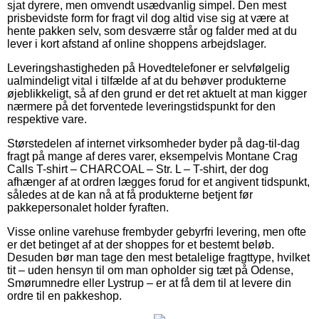
sjat dyrere, men omvendt usædvanlig simpel. Den mest
prisbevidste form for fragt vil dog altid vise sig at være at
hente pakken selv, som desværre står og falder med at du
lever i kort afstand af online shoppens arbejdslager.
Leveringshastigheden på Hovedtelefoner er selvfølgelig
ualmindeligt vital i tilfælde af at du behøver produkterne
øjeblikkeligt, så af den grund er det ret aktuelt at man kigger
nærmere på det forventede leveringstidspunkt for den
respektive vare.
Størstedelen af internet virksomheder byder på dag-til-dag
fragt på mange af deres varer, eksempelvis Montane Crag
Calls T-shirt – CHARCOAL – Str. L – T-shirt, der dog
afhænger af at ordren lægges forud for et angivent tidspunkt,
således at de kan nå at få produkterne betjent før
pakkepersonalet holder fyraften.
Visse online varehuse frembyder gebyrfri levering, men ofte
er det betinget af at der shoppes for et bestemt beløb.
Desuden bør man tage den mest betalelige fragttype, hvilket
tit – uden hensyn til om man opholder sig tæt på Odense,
Smørumnedre eller Lystrup – er at få dem til at levere din
ordre til en pakkeshop.