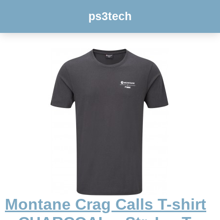
ps3tech
Montane Crag Calls T-shirt