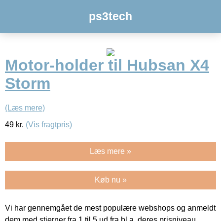
ps3tech
Motor-holder til Hubsan X4
Storm
(Læs mere)
49
kr.
(Vis fragtpris)
Læs mere »
Køb nu »
Vi har gennemgået de mest populære webshops og anmeldt
dem med stjerner fra 1 til 5 ud fra bl.a. deres prisniveau,