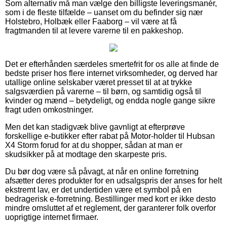
Som alternativ må man vælge den billigste leveringsmanér,
som i de fleste tilfælde – uanset om du befinder sig nær
Holstebro, Holbæk eller Faaborg – vil være at få
fragtmanden til at levere varerne til en pakkeshop.
Det er efterhånden særdeles smertefrit for os alle at finde de
bedste priser hos flere internet virksomheder, og derved har
utallige online selskaber været presset til at at trykke
salgsværdien på varerne – til børn, og samtidig også til
kvinder og mænd – betydeligt, og endda nogle gange sikre
fragt uden omkostninger.
Men det kan stadigvæk blive gavnligt at efterprøve
forskellige e-butikker efter rabat på Motor-holder til Hubsan
X4 Storm forud for at du shopper, sådan at man er
skudsikker på at modtage den skarpeste pris.
Du bør dog være så påvagt, at når en online forretning
afsætter deres produkter for en udsalgspris der anses for helt
ekstremt lav, er det undertiden være et symbol på en
bedragerisk e-forretning. Bestillinger med kort er ikke desto
mindre omsluttet af et reglement, der garanterer folk overfor
uoprigtige internet firmaer.