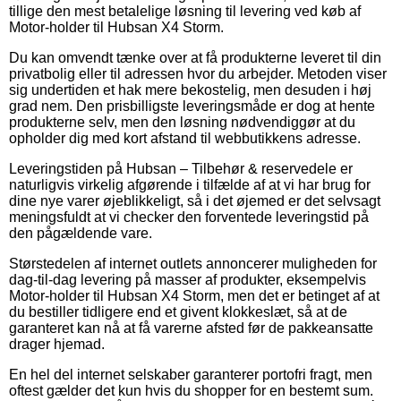
tillige den mest betalelige løsning til levering ved køb af
Motor-holder til Hubsan X4 Storm.
Du kan omvendt tænke over at få produkterne leveret til din
privatbolig eller til adressen hvor du arbejder. Metoden viser
sig undertiden et hak mere bekostelig, men desuden i høj
grad nem. Den prisbilligste leveringsmåde er dog at hente
produkterne selv, men den løsning nødvendiggør at du
opholder dig med kort afstand til webbutikkens adresse.
Leveringstiden på Hubsan – Tilbehør & reservedele er
naturligvis virkelig afgørende i tilfælde af at vi har brug for
dine nye varer øjeblikkeligt, så i det øjemed er det selvsagt
meningsfuldt at vi checker den forventede leveringstid på
den pågældende vare.
Størstedelen af internet outlets annoncerer muligheden for
dag-til-dag levering på masser af produkter, eksempelvis
Motor-holder til Hubsan X4 Storm, men det er betinget af at
du bestiller tidligere end et givent klokkeslæt, så at de
garanteret kan nå at få varerne afsted før de pakkeansatte
drager hjemad.
En hel del internet selskaber garanterer portofri fragt, men
oftest gælder det kun hvis du shopper for en bestemt sum.