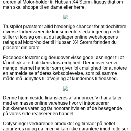
ordren af Motor-holder til Hubsan X4 Storm, ligegyldigt om
man skal shoppe til en dame eller herre.
Trustpilot præsterer altid hæderlige chancer for at dechifrere
diverse forhenværende konsumenters erfaringer og derfor
stiller vi forslag om, at du iagttager online webshoppens
ratings af Motor-holder til Hubsan X4 Storm forinden du
placerer din ordre.
Facebook forærer dig derudover visse gode løsninger til at
få indtryk af e-butikkens troværdighed. Derudover ser vi
mange internet handler som giver folk mulighed for at notere
en anmeldelse af deres købsoplevelse, som på samme
måde må udnyttes til afvejning af kundernes tilfredshed.
Denne hjemmeside finansieres af annoncer. Vi har aftaler
med en masse online varehuse hvor vi introducerer
butikkernes varer, og får honorar hvis en af de besøgende
på vores side realiserer en handel.
Oplysninger vedrørende produkter og firmaer på nettet
ajourføres nu og da, men vi kan ikke garantere imod rettelser