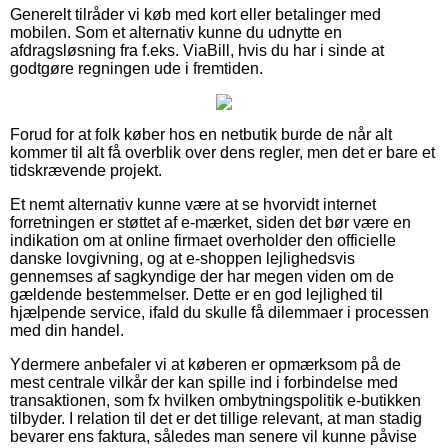
Generelt tilråder vi køb med kort eller betalinger med
mobilen. Som et alternativ kunne du udnytte en
afdragsløsning fra f.eks. ViaBill, hvis du har i sinde at
godtgøre regningen ude i fremtiden.
Forud for at folk køber hos en netbutik burde de når alt
kommer til alt få overblik over dens regler, men det er bare et
tidskrævende projekt.
Et nemt alternativ kunne være at se hvorvidt internet
forretningen er støttet af e-mærket, siden det bør være en
indikation om at online firmaet overholder den officielle
danske lovgivning, og at e-shoppen lejlighedsvis
gennemses af sagkyndige der har megen viden om de
gældende bestemmelser. Dette er en god lejlighed til
hjælpende service, ifald du skulle få dilemmaer i processen
med din handel.
Ydermere anbefaler vi at køberen er opmærksom på de
mest centrale vilkår der kan spille ind i forbindelse med
transaktionen, som fx hvilken ombytningspolitik e-butikken
tilbyder. I relation til det er det tillige relevant, at man stadig
bevarer ens faktura, således man senere vil kunne påvise