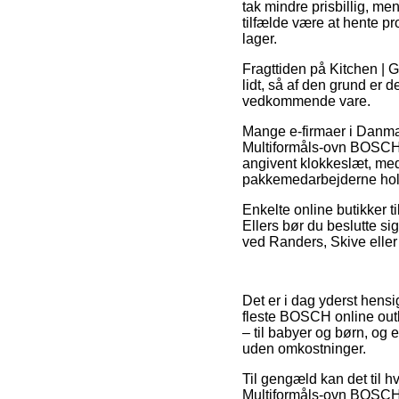
tak mindre prisbillig, m
tilfælde være at hente pr
lager.
Fragttiden på Kitchen | 
lidt, så af den grund er 
vedkommende vare.
Mange e-firmaer i Danma
Multiformåls-ovn BOSCH 
angivent klokkeslæt, med 
pakkemedarbejderne hold
Enkelte online butikker ti
Ellers bør du beslutte si
ved Randers, Skive eller 
Det er i dag yderst hensi
fleste BOSCH online outl
– til babyer og børn, og
uden omkostninger.
Til gengæld kan det til hv
Multiformåls-ovn BOSCH H