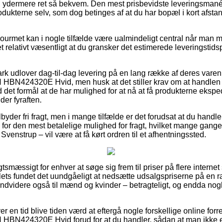
en ydermere ret så bekvem. Den mest prisbevidste leveringsmanér 
odukterne selv, som dog betinges af at du har bopæl i kort afstan
Gourmet kan i nogle tilfælde være ualmindeligt central når man 
det relativt væsentligt at du gransker det estimerede leveringstid
rk udlover dag-til-dag levering på en lang række af deres vare
HBN424320E Hvid, men husk at det stiller krav om at handlen l
det formål at de har mulighed for at nå at få produkterne eksped
er fyraften.
lbyder fri fragt, men i mange tilfælde er det forudsat at du handle
g for den mest betalelige mulighed for fragt, hvilket mange gang
Svenstrup – vil være at få kørt ordren til et afhentningssted.
gtsmæssigt for enhver at søge sig frem til priser på flere internet
ets fundet det uundgåeligt at nedsætte udsalgspriserne på en r
 endvidere også til mænd og kvinder – betragteligt, og endda nog
er en tid blive tiden værd at eftergå nogle forskellige online forre
BN424320E Hvid forud for at du handler, sådan at man ikke er 