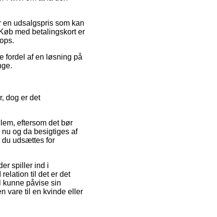
for en udsalgspris som kan
 Køb med betalingskort er
hops.
e fordel af en løsning på
nge.
 dog er det
lem, eftersom det bør
n nu og da besigtiges af
dt du udsættes for
 spiller ind i
lation til det er det
il kunne påvise sin
vare til en kvinde eller