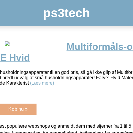
ps3tech
Multiformåls
E Hvid
r husholdningsapparater til en god pris, så gå ikke glip af Mult
redt udvalg af små husholdningsapparater! Farve: Hvid Materia
de Karakterist
(Læs mere)
Køb nu »
t populære webshops og anmeldt dem med stjerner fra 1 til 5 ud