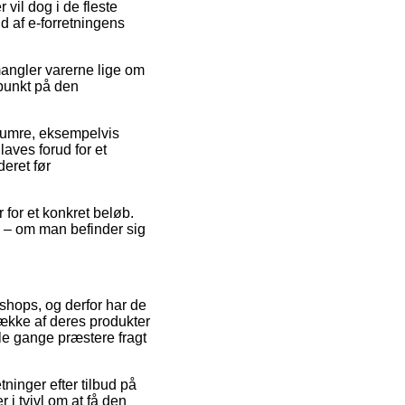
vil dog i de fleste
d af e-forretningens
mangler varerne lige om
spunkt på den
numre, eksempelvis
aves forud for et
eret før
r for et konkret beløb.
e – om man befinder sig
 shops, og derfor har de
ække af deres produkter
le gange præstere fragt
tninger efter tilbud på
i tvivl om at få den