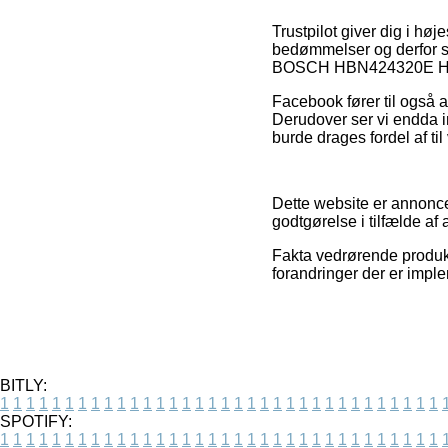
Trustpilot giver dig i hø
bedømmelser og derfor sl
BOSCH HBN424320E Hvid
Facebook fører til også a
Derudover ser vi endda in
burde drages fordel af ti
Dette website er annonce
godtgørelse i tilfælde af 
Fakta vedrørende produkte
forandringer der er imple
BITLY:
1
1
1
1
1
1
1
1
1
1
1
1
1
1
1
1
1
1
1
1
1
1
1
1
1
1
1
1
1
1
1
1
1
1
SPOTIFY:
1
1
1
1
1
1
1
1
1
1
1
1
1
1
1
1
1
1
1
1
1
1
1
1
1
1
1
1
1
1
1
1
1
1