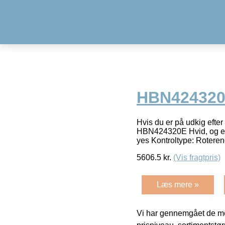
HBN424320
Hvis du er på udkig efte
HBN424320E Hvid, og et b
yes Kontroltype: Roteren
5606.5
kr.
(Vis fragtpris)
Læs mere »
Vi har gennemgået de mes