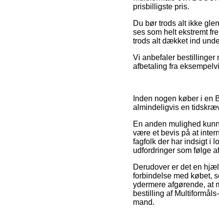
prisbilligste pris.
Du bør trods alt ikke gle
ses som helt ekstremt fr
trods alt dækket ind und
Vi anbefaler bestillinger
afbetaling fra eksempelvi
Inden nogen køber i en 
almindeligvis en tidskr
En anden mulighed kunne 
være et bevis på at inter
fagfolk der har indsigt i 
udfordringer som følge af 
Derudover er det en hjæl
forbindelse med købet, s
ydermere afgørende, at ma
bestilling af Multiformå
mand.