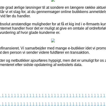
jeste grad ærlige løsninger til at sondere en længere række aktue
år vi et slag for, at du gennemsøger online butikkens anmeldels
 før du handler.
bsolut anstændige muligheder for at få et kig ind i e-firmaets ku
ternet handler hvor det er muligt at give en omtale af ordreforlø
l vurdering af hvor glade kunderne er.
finansieret. Vi samarbejder med mange e-butikker idet vi promov
at den person vi sender videre fuldfører en transaktion.
r og netbutikker ajourføres hyppigt, men det er umuligt for os 
menteret efter sidste opdatering af websitets data.
1
1
1
1
1
1
1
1
1
1
1
1
1
1
1
1
1
1
1
1
1
1
1
1
1
1
1
1
1
1
1
1
1
1
1
1
1
1
1
1
1
1
1
1
1
1
1
1
1
1
1
1
1
1
1
1
1
1
1
1
1
1
1
1
1
1
1
1
1
1