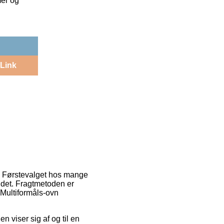
mer og
Link
r. Førstevalget hos mange
il det. Fragtmetoden er
 Multiformåls-ovn
en viser sig af og til en