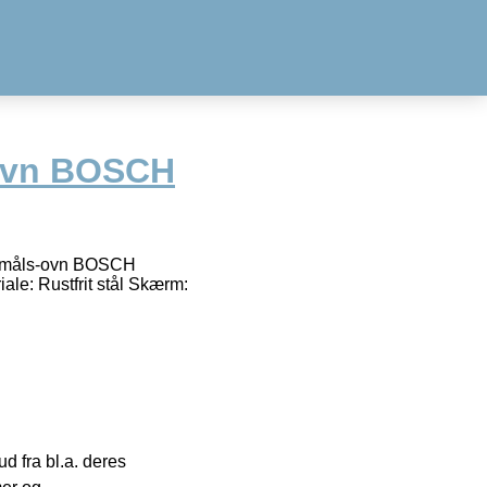
-ovn BOSCH
iformåls-ovn BOSCH
le: Rustfrit stål Skærm:
 fra bl.a. deres