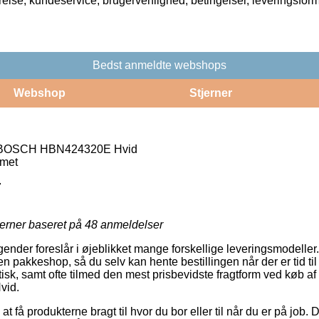
rrelse, kundeservice, brugervenlighed, betingelser, leveringsfor
Bedst anmeldte webshops
Webshop
Stjerner
n BOSCH HBN424320E Hvid
rmet
7
jerner baseret på
48
anmeldelser
gender foreslår i øjeblikket mange forskellige leveringsmodelle
il en pakkeshop, så du selv kan hente bestillingen når der er tid t
isk, samt ofte tilmed den mest prisbevidste fragtform ved køb af
id.
at få produkterne bragt til hvor du bor eller til når du er på job. D