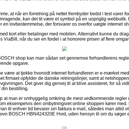
mme, at når en forretning på nettet frembyder bedst i test varer 
emragende, kan det tit være et symbol på en uoprigtig webbutik.
er en lovbestemmelse, der forsvarer os overfor uægte internet s
 med kort eller betalinger med mobilen. Alternativt kunne du drag
s ViaBill, når du ser en fordel i at honorere prisen af flere omga
BOSCH shop kan man sådan set gennemse forhandlerens regler,
ævende opgave.
være at tjekke hvorvidt internet forhandleren er e-mærket med
net firmaet opfylder de danske retningslinjer, samt at netshoppe
lovgivningen. Det giver dig genvej til at blive assisteret, for så vi
din bestilling.
p at man er omhyggelig omkring de mest vedkommende regler der
om eksempelvis den ombytningsret online shoppen kører med. I re
n til enhver tid bevarer sin faktura e-mail, således man altid v
ls-ovn BOSCH HBN424320E Hvid, uden hensyn til om du søger en 