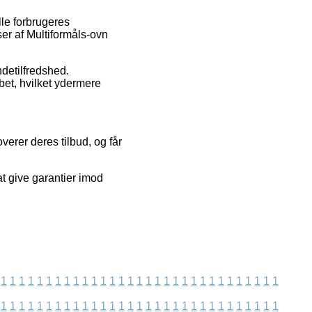
lle forbrugeres
er af Multiformåls-ovn
ndetilfredshed.
bet, hvilket ydermere
erer deres tilbud, og får
at give garantier imod
1
1
1
1
1
1
1
1
1
1
1
1
1
1
1
1
1
1
1
1
1
1
1
1
1
1
1
1
1
1
1
1
1
1
1
1
1
1
1
1
1
1
1
1
1
1
1
1
1
1
1
1
1
1
1
1
1
1
1
1
1
1