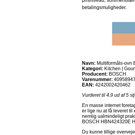
prisniveau, sortimentstø
betalingsmuligheder.
Navn:
Multiformåls-ov
Kategori:
Kitchen | Gou
Producent:
BOSCH
Varenummer:
4095894
EAN:
4242002420462
Vurderet til
4.9
ud af 5 st
En masse internet foreta
er lige nu at få leveret t
nemlig ualmindeligt prakt
BOSCH HBN424320E Hv
Du kunne tillige overveje 