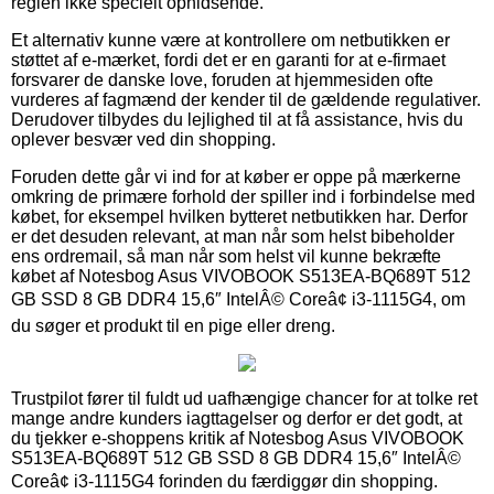
reglen ikke specielt ophidsende.
Et alternativ kunne være at kontrollere om netbutikken er
støttet af e-mærket, fordi det er en garanti for at e-firmaet
forsvarer de danske love, foruden at hjemmesiden ofte
vurderes af fagmænd der kender til de gældende regulativer.
Derudover tilbydes du lejlighed til at få assistance, hvis du
oplever besvær ved din shopping.
Foruden dette går vi ind for at køber er oppe på mærkerne
omkring de primære forhold der spiller ind i forbindelse med
købet, for eksempel hvilken bytteret netbutikken har. Derfor
er det desuden relevant, at man når som helst bibeholder
ens ordremail, så man når som helst vil kunne bekræfte
købet af Notesbog Asus VIVOBOOK S513EA-BQ689T 512
GB SSD 8 GB DDR4 15,6″ IntelÂ© Coreâ¢ i3-1115G4, om
du søger et produkt til en pige eller dreng.
Trustpilot fører til fuldt ud uafhængige chancer for at tolke ret
mange andre kunders iagttagelser og derfor er det godt, at
du tjekker e-shoppens kritik af Notesbog Asus VIVOBOOK
S513EA-BQ689T 512 GB SSD 8 GB DDR4 15,6″ IntelÂ©
Coreâ¢ i3-1115G4 forinden du færdiggør din shopping.