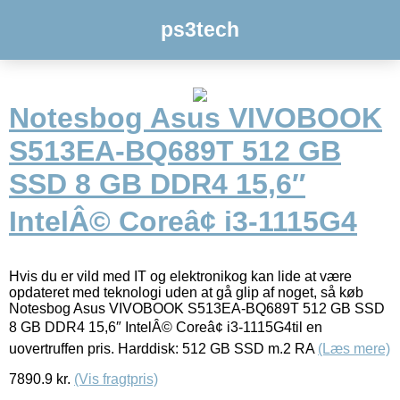
ps3tech
Notesbog Asus VIVOBOOK
S513EA-BQ689T 512 GB
SSD 8 GB DDR4 15,6″
IntelÂ© Coreâ¢ i3-1115G4
Hvis du er vild med IT og elektronikog kan lide at være
opdateret med teknologi uden at gå glip af noget, så køb
Notesbog Asus VIVOBOOK S513EA-BQ689T 512 GB SSD
8 GB DDR4 15,6″ IntelÂ© Coreâ¢ i3-1115G4til en
uovertruffen pris. Harddisk: 512 GB SSD m.2 RA
(Læs mere)
7890.9
kr.
(Vis fragtpris)