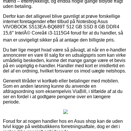
mænd – eftertrykkeligt, og endda nogle gange tilbyde fragt
uden betaling.
Derfor kan det alligevel blive gavnligt at prøve forskellige
internet foretagender efter tilbud på Notesbog Asus
VIVOBOOK S513EA-BQ689T 512 GB SSD 8 GB DDR4
15,6″ IntelÂ© Coreâ¢ i3-1115G4 forud for at du handler, så
man er usvigeligt sikker på at antage den billigste pris.
Du bør lige meget hvad være så påvagt, at når en e-handler
annoncerer en vare til salg for en udsalgspris som kan virke
umådelig beskeden, kunne det mange gange være et bevis
på en uoprigtig e-handler. Handler med kort er imidlertid en
del af en ordning, hvilket forsvarer os imod uægte netshops.
Generelt tilråder vi kortkøb eller betalinger med mobilen.
Som en anden løsning kunne du anvende en
afdragsordning som eksempelvis ViaBill, i tilfælde af at du
ser en fordel i at godtgøre pengene over en længere
periode.
Forud for at nogen handler hos en Asus shop kan de uden
tvivl kigge på webbutikkens forretningsaftale, dog er det i