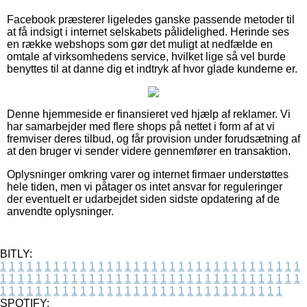
Facebook præsterer ligeledes ganske passende metoder til
at få indsigt i internet selskabets pålidelighed. Herinde ses
en række webshops som gør det muligt at nedfælde en
omtale af virksomhedens service, hvilket lige så vel burde
benyttes til at danne dig et indtryk af hvor glade kunderne er.
Denne hjemmeside er finansieret ved hjælp af reklamer. Vi
har samarbejder med flere shops på nettet i form af at vi
fremviser deres tilbud, og får provision under forudsætning af
at den bruger vi sender videre gennemfører en transaktion.
Oplysninger omkring varer og internet firmaer understøttes
hele tiden, men vi påtager os intet ansvar for reguleringer
der eventuelt er udarbejdet siden sidste opdatering af de
anvendte oplysninger.
BITLY:
1
1
1
1
1
1
1
1
1
1
1
1
1
1
1
1
1
1
1
1
1
1
1
1
1
1
1
1
1
1
1
1
1
1
1
1
1
1
1
1
1
1
1
1
1
1
1
1
1
1
1
1
1
1
1
1
1
1
1
1
1
1
1
1
1
1
1
1
1
1
1
1
1
1
1
1
1
1
1
1
1
1
1
1
1
1
1
1
1
1
1
1
1
1
1
1
1
1
1
1
SPOTIFY: