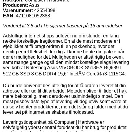
Producent:
Asus
Varenummer:
42554398
EAN:
4711081052388
Vurderet til
3.5
ud af 5 stjerner baseret på
15
anmeldelser
Adskillige internet shops udlover nu om stunder en lang
række forskellige fragtformer. En af de mest moderne er i
øjeblikket at få bragt ordren til en pakkeshop, hvor det
nemlig er ret fleksibelt for dig at kunne hente din pakke når
der er mulighed for det. Muligheden er altså rigtig bekvem,
samt mange gange også den mindst kostelige slags levering
ved køb af Notesbog Asus VIVOBOOK S513EA-BQ689T
512 GB SSD 8 GB DDR4 15,6″ IntelÂ© Coreâ¢ i3-1115G4.
Du burde omvendt beslutte dig for at få ordren leveret til din
adresse eller ud til dit arbejde. Metoden bliver til tider et hak
mere bekostelig, men derudover ualmindeligt simpel. Den
mest prisbevidste type af levering vil dog utvivlsomt være at
du selv henter produkterne, men det står og falder med at du
lever tæt på internet selskabets tilholdssted.
Leveringstidspunktet på Computer | Hardware er
selvfølgelig yderst central forudsat du har brug for produktet