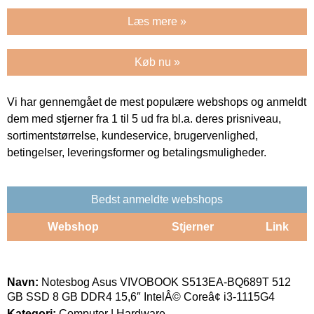
Læs mere »
Køb nu »
Vi har gennemgået de mest populære webshops og anmeldt
dem med stjerner fra 1 til 5 ud fra bl.a. deres prisniveau,
sortimentstørrelse, kundeservice, brugervenlighed,
betingelser, leveringsformer og betalingsmuligheder.
Bedst anmeldte webshops
Webshop
Stjerner
Link
Navn:
Notesbog Asus VIVOBOOK S513EA-BQ689T 512
GB SSD 8 GB DDR4 15,6″ IntelÂ© Coreâ¢ i3-1115G4
Kategori:
Computer | Hardware