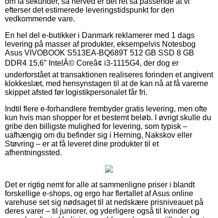
om få sekunder, så herved er det ret så passende at vi
efterser det estimerede leveringstidspunkt for den
vedkommende vare.
En hel del e-butikker i Danmark reklamerer med 1 dags
levering på masser af produkter, eksempelvis Notesbog
Asus VIVOBOOK S513EA-BQ689T 512 GB SSD 8 GB
DDR4 15,6″ IntelÂ© Coreâ¢ i3-1115G4, der dog er
underforstået at transaktionen realiseres forinden et angivent
klokkeslæt, med hensynstagen til at de kan nå at få varerne
skippet afsted før logistikpersonalet får fri.
Indtil flere e-forhandlere frembyder gratis levering, men ofte
kun hvis man shopper for et bestemt beløb. I øvrigt skulle du
gribe den billigste mulighed for levering, som typisk –
uafhængig om du befinder sig i Herning, Nakskov eller
Støvring – er at få leveret dine produkter til et
afhentningssted.
Det er rigtig nemt for alle at sammenligne priser i blandt
forskellige e-shops, og ergo har flertallet af Asus online
varehuse set sig nødsaget til at nedskære prisniveauet på
deres varer – til juniorer, og yderligere også til kvinder og