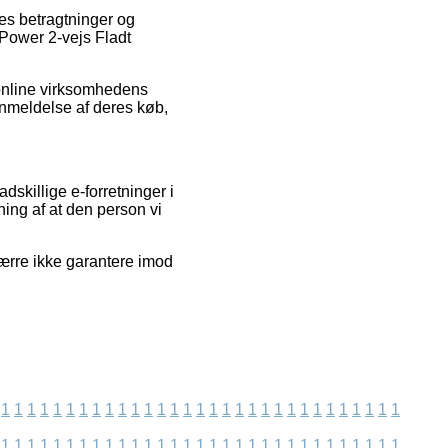
res betragtninger og
 Power 2-vejs Fladt
i online virksomhedens
anmeldelse af deres køb,
dskillige e-forretninger i
ning af at den person vi
ærre ikke garantere imod
1
1
1
1
1
1
1
1
1
1
1
1
1
1
1
1
1
1
1
1
1
1
1
1
1
1
1
1
1
1
1
1
1
1
1
1
1
1
1
1
1
1
1
1
1
1
1
1
1
1
1
1
1
1
1
1
1
1
1
1
1
1