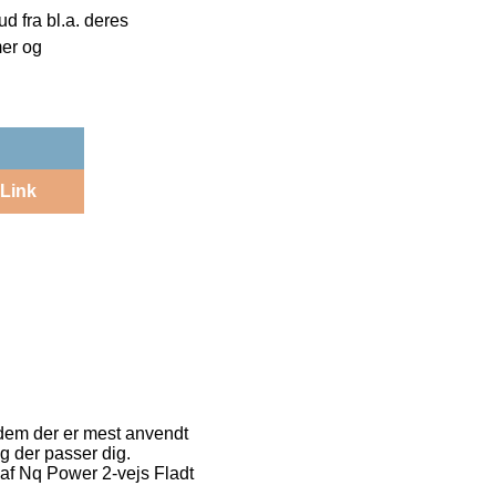
 fra bl.a. deres
mer og
Link
 dem der er mest anvendt
ag der passer dig.
 af Nq Power 2-vejs Fladt