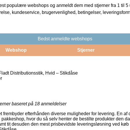
t populære webshops og anmeldt dem med stjerner fra 1 til 5 ud
rrelse, kundeservice, brugervenlighed, betingelser, leveringsfor
Bedst anmeldte webshops
Webshop
Stjerner
adt Distributionsstik, Hvid – Stikdåse
r
jerner baseret på
18
anmeldelser
 frembyder efterhånden diverse muligheder for levering. En af
l en pakkeshop, hvor du så selv henter de bestilte produkter den d
amt tit desuden den mest prisbevidste leveringsløsning ved køb
 Stikdåse.