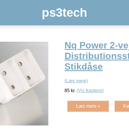
ps3tech
Nq Power 2-vej
Distributionsst
Stikdåse
(Læs mere)
85
kr.
(Vis fragtpris)
Læs mere »
Kø