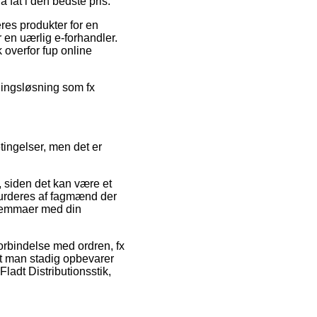
å fat i den bedste pris.
eres produkter for en
 en uærlig e-forhandler.
k overfor fup online
alingsløsning som fx
tingelser, men det er
siden det kan være et
vurderes af fagmænd der
dilemmaer med din
forbindelse med ordren, fx
at man stadig opbevarer
ladt Distributionsstik,