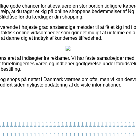
llige gode chancer for at evaluere en stor portion tidligere købe
hjælp, at du tager et kig på online shoppens bedømmelser af Nq
 Stikdåse før du færdiggør din shopping.
varende i højeste grad anstændige metoder til at få et kig ind 
er faktisk online virksomheder som gør det muligt at udforme en 
at danne dig et indtryk af kundernes tilfredshed.
sieret af indtægter fra reklamer. Vi har faste samarbejder med a
r forretningernes varer, og indtjener godtgørelse under forudsæt
bestilling.
 og shops på nettet i Danmark værnes om ofte, men vi kan desv
udført siden nyligste opdatering af de viste informationer.
1
1
1
1
1
1
1
1
1
1
1
1
1
1
1
1
1
1
1
1
1
1
1
1
1
1
1
1
1
1
1
1
1
1
1
1
1
1
1
1
1
1
1
1
1
1
1
1
1
1
1
1
1
1
1
1
1
1
1
1
1
1
1
1
1
1
1
1
1
1