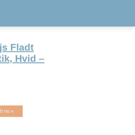
s Fladt
ik, Hvid –
b nu »