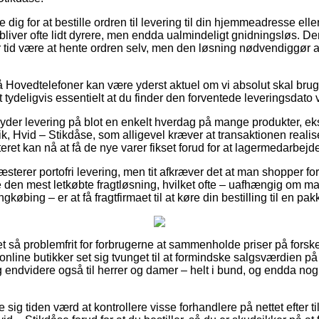
e dig for at bestille ordren til levering til din hjemmeadresse eller
liver ofte lidt dyrere, men endda ualmindeligt gnidningsløs. Den 
er tid være at hente ordren selv, men den løsning nødvendiggør 
Hovedtelefoner kan være yderst aktuel om vi absolut skal bruge
t tydeligvis essentielt at du finder den forventede leveringsdato 
byder levering på blot en enkelt hverdag på mange produkter, 
ik, Hvid – Stikdåse, som alligevel kræver at transaktionen realise
teret kan nå at få de nye varer fikset forud for at lagermedarbej
æsterer portofri levering, men tit afkræver det at man shopper fo
en mest letkøbte fragtløsning, hvilket ofte – uafhængig om man
øbing – er at få fragtfirmaet til at køre din bestilling til en pa
ret så problemfrit for forbrugerne at sammenholde priser på forske
online butikker set sig tvunget til at formindske salgsværdien p
 og endvidere også til herrer og damer – helt i bund, og endda n
.
e sig tiden værd at kontrollere visse forhandlere på nettet efter