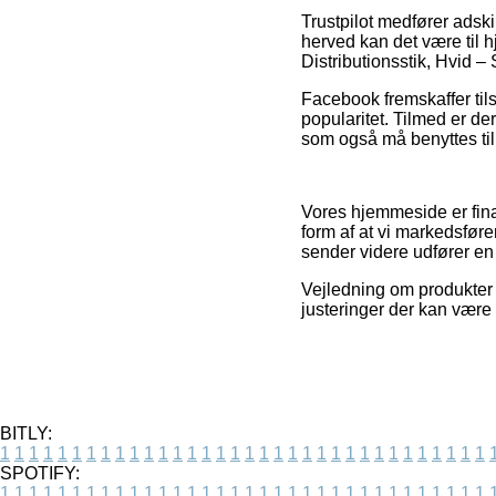
Trustpilot medfører adski
herved kan det være til 
Distributionsstik, Hvid –
Facebook fremskaffer tils
popularitet. Tilmed er d
som også må benyttes til 
Vores hjemmeside er finan
form af at vi markedsføre
sender videre udfører en 
Vejledning om produkter
justeringer der kan være 
BITLY:
1
1
1
1
1
1
1
1
1
1
1
1
1
1
1
1
1
1
1
1
1
1
1
1
1
1
1
1
1
1
1
1
1
1
SPOTIFY:
1
1
1
1
1
1
1
1
1
1
1
1
1
1
1
1
1
1
1
1
1
1
1
1
1
1
1
1
1
1
1
1
1
1