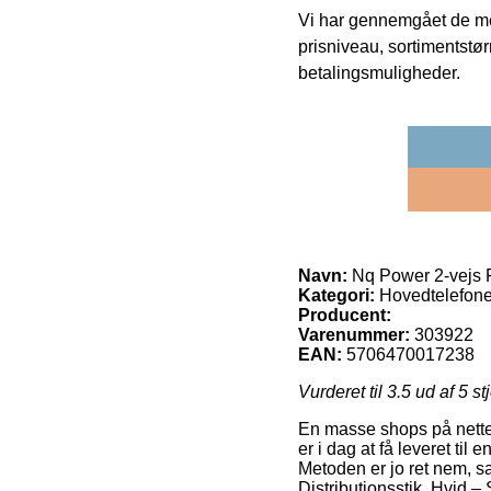
Vi har gennemgået de mes
prisniveau, sortimentstø
betalingsmuligheder.
Navn:
Nq Power 2-vejs Fl
Kategori:
Hovedtelefone
Producent:
Varenummer:
303922
EAN:
5706470017238
Vurderet til
3.5
ud af 5 st
En masse shops på nettet
er i dag at få leveret ti
Metoden er jo ret nem, s
Distributionsstik, Hvid –