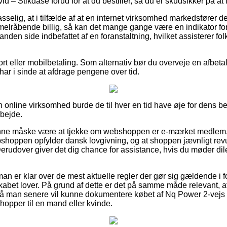
vid – Stikdåse forud for at du bestiller, så du er skudsikker på at f
selig, at i tilfælde af at en internet virksomhed markedsfører d
melråbende billig, så kan det mange gange være en indikator for
nden side indbefattet af en foranstaltning, hvilket assisterer fol
ort eller mobilbetaling. Som alternativ bør du overveje en afbet
du har i sinde at afdrage pengene over tid.
 online virksomhed burde de til hver en tid have øje for dens be
bejde.
ne måske være at tjekke om webshoppen er e-mærket medlem, 
ebshoppen opfylder dansk lovgivning, og at shoppen jævnligt re
. Derudover giver det dig chance for assistance, hvis du møder 
man er klar over de mest aktuelle regler der gør sig gældende i 
lskabet lover. På grund af dette er det på samme måde relevant, 
 så man senere vil kunne dokumentere købet af Nq Power 2-vejs F
hopper til en mand eller kvinde.