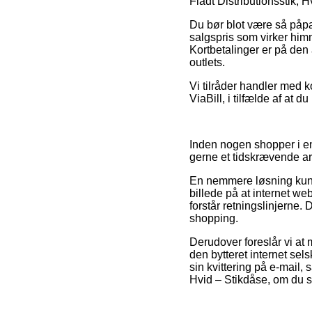
Fladt Distributionsstik, H
Du bør blot være så påpas
salgspris som virker him
Kortbetalinger er på den a
outlets.
Vi tilråder handler med k
ViaBill, i tilfælde af at 
Inden nogen shopper i en
gerne et tidskrævende ar
En nemmere løsning kun
billede på at internet w
forstår retningslinjerne
shopping.
Derudover foreslår vi at 
den bytteret internet se
sin kvittering på e-mail,
Hvid – Stikdåse, om du s