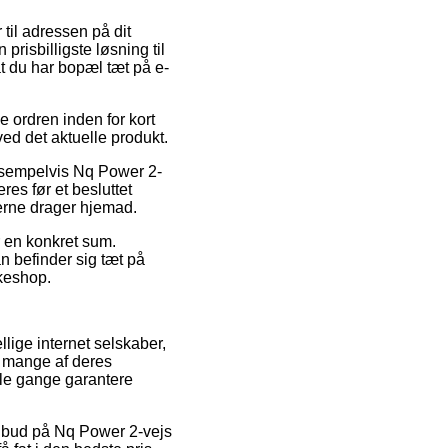
 til adressen på dit
prisbilligste løsning til
at du har bopæl tæt på e-
 ordren inden for kort
ved det aktuelle produkt.
eksempelvis Nq Power 2-
res før et besluttet
derne drager hjemad.
r en konkret sum.
 befinder sig tæt på
kkeshop.
llige internet selskaber,
å mange af deres
ogle gange garantere
 tilbud på Nq Power 2-vejs