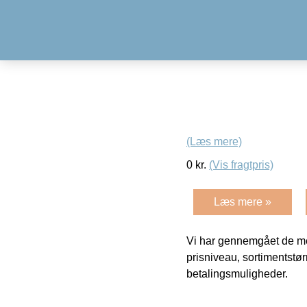
(Læs mere)
0
kr.
(Vis fragtpris)
Læs mere »
Vi har gennemgået de mes
prisniveau, sortimentstø
betalingsmuligheder.