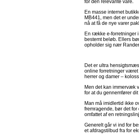
for den relevante vare.
En masse internet butikk
MB441, men det er underf
nå at få de nye varer pak
En række e-forretninger i
bestemt beløb. Ellers bør
opholder sig nær Randers
Det er ultra hensigtsmæs
online forretninger været 
herrer og damer – koloss
Men det kan immervæk væ
for at du gennemfører dit
Man må imidlertid ikke ove
fremragende, bør det for 
omfattet af en retningslin
Generelt går vi ind for b
et afdragstilbud fra for 