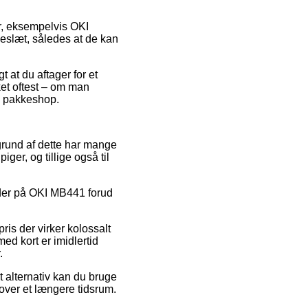
er, eksempelvis OKI
keslæt, således at de kan
 at du aftager for et
ket oftest – om man
en pakkeshop.
grund af dette har mange
ger, og tillige også til
oder på OKI MB441 forud
ris der virker kolossalt
ed kort er imidlertid
.
t alternativ kan du bruge
 over et længere tidsrum.