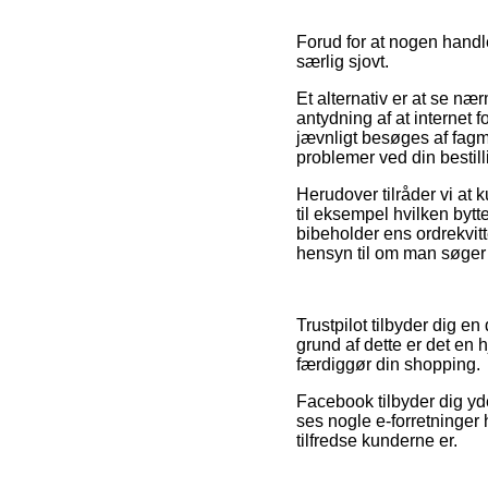
Forud for at nogen handle
særlig sjovt.
Et alternativ er at se næ
antydning af at internet 
jævnligt besøges af fagmæ
problemer ved din bestill
Herudover tilråder vi at
til eksempel hvilken bytt
bibeholder ens ordrekvit
hensyn til om man søger 
Trustpilot tilbyder dig e
grund af dette er det en
færdiggør din shopping.
Facebook tilbyder dig yd
ses nogle e-forretninger
tilfredse kunderne er.