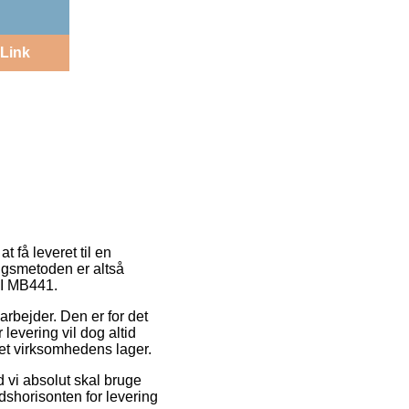
Link
t få leveret til en
ingsmetoden er altså
KI MB441.
 arbejder. Den er for det
levering vil dog altid
net virksomhedens lager.
 vi absolut skal bruge
dshorisonten for levering