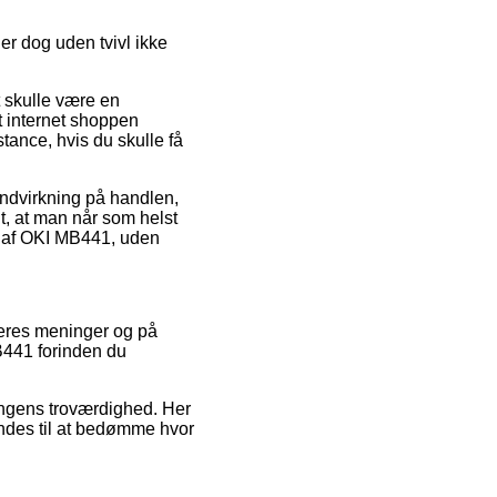
er dog uden tvivl ikke
t skulle være en
at internet shoppen
tance, hvis du skulle få
indvirkning på handlen,
lt, at man når som helst
ng af OKI MB441, uden
ugeres meninger og på
B441 forinden du
ningens troværdighed. Her
endes til at bedømme hvor