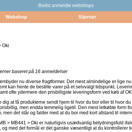
Bedst anmeldte webshops
Webshop
Stjerner
 Oki
jerner baseret på
16
anmeldelser
rembyder nu diverse fragtformer. Det mest almindelige er lige nu a
mt kan hente de bestilte varer på et selvvalgt tidspunkt. Lever
amt ofte ydermere den prisbilligste leveringsform ved køb af O
dig at få produkterne sendt hjem til hvor du bor eller til hvor du
isbillig, men endda temmelig ligetil. Den mest letkøbte form for 
, men det står og falder med at du bor med kort afstand til inter
MB > MB441 > Oki er naturligvis usædvanlig betydningsfuld ifald
 og med det formål er det ganske væsentligt at du kontrollerer ti