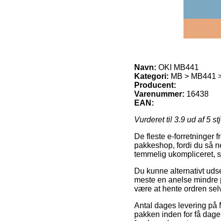
Navn:
OKI MB441
Kategori:
MB > MB441 >
Producent:
Varenummer:
16438
EAN:
Vurderet til
3.9
ud af 5 st
De fleste e-forretninger f
pakkeshop, fordi du så ne
temmelig ukompliceret, s
Du kunne alternativt udse 
meste en anelse mindre pr
være at hente ordren selv
Antal dages levering på 
pakken inden for få dage,