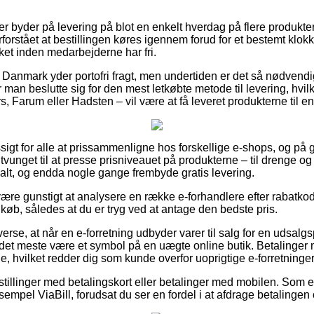
er byder på levering på blot en enkelt hverdag på flere produkt
orstået at bestillingen køres igennem forud for et bestemt klok
ket inden medarbejderne har fri.
 Danmark yder portofri fragt, men undertiden er det så nødvendigt
 man beslutte sig for den mest letkøbte metode til levering, hvil
, Farum eller Hadsten – vil være at få leveret produkterne til 
sigt for alle at prissammenligne hos forskellige e-shops, og på 
tvunget til at presse prisniveauet på produkterne – til drenge og pi
alt, og endda nogle gange frembyde gratis levering.
re gunstigt at analysere en række e-forhandlere efter rabatk
 køb, således at du er tryg ved at antage den bedste pris.
rse, at når en e-forretning udbyder varer til salg for en udsalgsp
det meste være et symbol på en uægte online butik. Betalinger m
je, hvilket redder dig som kunde overfor uoprigtige e-forretninger
estillinger med betalingskort eller betalinger med mobilen. Som e
eksempel ViaBill, forudsat du ser en fordel i at afdrage betalingen