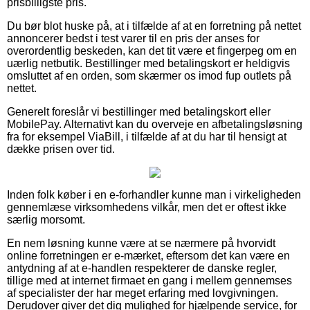
prisbilligste pris.
Du bør blot huske på, at i tilfælde af at en forretning på nettet
annoncerer bedst i test varer til en pris der anses for
overordentlig beskeden, kan det tit være et fingerpeg om en
uærlig netbutik. Bestillinger med betalingskort er heldigvis
omsluttet af en orden, som skærmer os imod fup outlets på
nettet.
Generelt foreslår vi bestillinger med betalingskort eller
MobilePay. Alternativt kan du overveje en afbetalingsløsning
fra for eksempel ViaBill, i tilfælde af at du har til hensigt at
dække prisen over tid.
Inden folk køber i en e-forhandler kunne man i virkeligheden
gennemlæse virksomhedens vilkår, men det er oftest ikke
særlig morsomt.
En nem løsning kunne være at se nærmere på hvorvidt
online forretningen er e-mærket, eftersom det kan være en
antydning af at e-handlen respekterer de danske regler,
tillige med at internet firmaet en gang i mellem gennemses
af specialister der har meget erfaring med lovgivningen.
Derudover giver det dig mulighed for hjælpende service, for