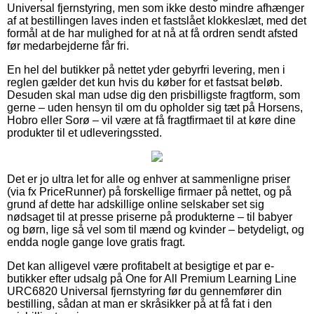
Universal fjernstyring, men som ikke desto mindre afhænger
af at bestillingen laves inden et fastslået klokkeslæt, med det
formål at de har mulighed for at nå at få ordren sendt afsted
før medarbejderne får fri.
En hel del butikker på nettet yder gebyrfri levering, men i
reglen gælder det kun hvis du køber for et fastsat beløb.
Desuden skal man udse dig den prisbilligste fragtform, som
gerne – uden hensyn til om du opholder sig tæt på Horsens,
Hobro eller Sorø – vil være at få fragtfirmaet til at køre dine
produkter til et udleveringssted.
Det er jo ultra let for alle og enhver at sammenligne priser
(via fx PriceRunner) på forskellige firmaer på nettet, og på
grund af dette har adskillige online selskaber set sig
nødsaget til at presse priserne på produkterne – til babyer
og børn, lige så vel som til mænd og kvinder – betydeligt, og
endda nogle gange love gratis fragt.
Det kan alligevel være profitabelt at besigtige et par e-
butikker efter udsalg på One for All Premium Learning Line
URC6820 Universal fjernstyring før du gennemfører din
bestilling, sådan at man er skråsikker på at få fat i den