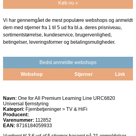
Køb nu »
Vi har gennemgået de mest populære webshops og anmeldt
dem med stjerner fra 1 til 5 ud fra bl.a. deres prisniveau,
sortimentstørrelse, kundeservice, brugervenlighed,
betingelser, leveringsformer og betalingsmuligheder.
Bedst anmeldte webshops
Webshop
Stjerner
Link
Navn:
One for All Premium Learning Line URC6820
Universal fjernstyring
Kategori:
Fjernbetjeninger > TV & HiFi
Producent:
Varenummer:
112852
EAN:
8716184059933
Vurderet til
3.6
ud af 5 stjerner baseret på
21
anmeldelser