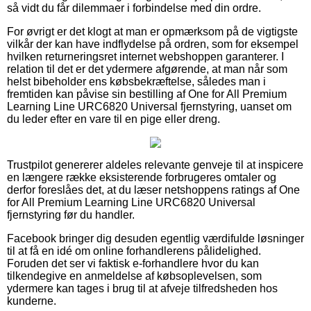
så vidt du får dilemmaer i forbindelse med din ordre.
For øvrigt er det klogt at man er opmærksom på de vigtigste
vilkår der kan have indflydelse på ordren, som for eksempel
hvilken returneringsret internet webshoppen garanterer. I
relation til det er det ydermere afgørende, at man når som
helst bibeholder ens købsbekræftelse, således man i
fremtiden kan påvise sin bestilling af One for All Premium
Learning Line URC6820 Universal fjernstyring, uanset om
du leder efter en vare til en pige eller dreng.
Trustpilot genererer aldeles relevante genveje til at inspicere
en længere række eksisterende forbrugeres omtaler og
derfor foreslåes det, at du læser netshoppens ratings af One
for All Premium Learning Line URC6820 Universal
fjernstyring før du handler.
Facebook bringer dig desuden egentlig værdifulde løsninger
til at få en idé om online forhandlerens pålidelighed.
Foruden det ser vi faktisk e-forhandlere hvor du kan
tilkendegive en anmeldelse af købsoplevelsen, som
ydermere kan tages i brug til at afveje tilfredsheden hos
kunderne.