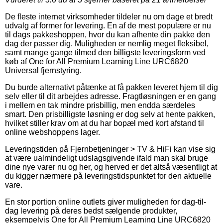
De fleste internet virksomheder tildeler nu om dage et bredt
udvalg af former for levering. En af de mest populære er nu
til dags pakkeshoppen, hvor du kan afhente din pakke den
dag der passer dig. Muligheden er nemlig meget fleksibel,
samt mange gange tilmed den billigste leveringsform ved
køb af One for All Premium Learning Line URC6820
Universal fjernstyring.
Du burde alternativt påtænke at få pakken leveret hjem til dig
selv eller til dit arbejdes adresse. Fragtløsningen er en gang
i mellem en tak mindre prisbillig, men endda særdeles
smart. Den prisbilligste løsning er dog selv at hente pakken,
hvilket stiller krav om at du har bopæl med kort afstand til
online webshoppens lager.
Leveringstiden på Fjernbetjeninger > TV & HiFi kan vise sig
at være ualmindeligt udslagsgivende ifald man skal bruge
dine nye varer nu og her, og herved er det altså væsentligt at
du kigger nærmere på leveringstidspunktet for den aktuelle
vare.
En stor portion online outlets giver muligheden for dag-til-
dag levering på deres bedst sælgende produkter,
eksempelvis One for All Premium Learning Line URC6820