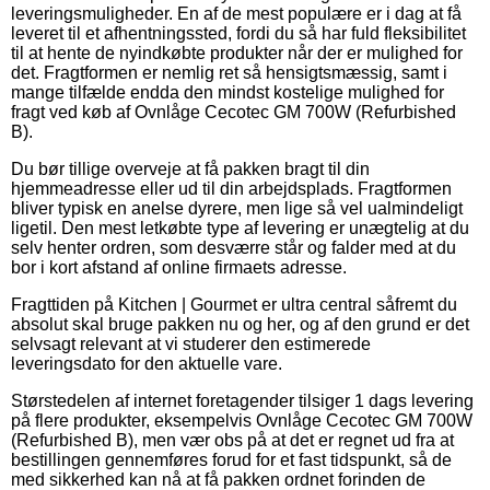
leveringsmuligheder. En af de mest populære er i dag at få
leveret til et afhentningssted, fordi du så har fuld fleksibilitet
til at hente de nyindkøbte produkter når der er mulighed for
det. Fragtformen er nemlig ret så hensigtsmæssig, samt i
mange tilfælde endda den mindst kostelige mulighed for
fragt ved køb af Ovnlåge Cecotec GM 700W (Refurbished
B).
Du bør tillige overveje at få pakken bragt til din
hjemmeadresse eller ud til din arbejdsplads. Fragtformen
bliver typisk en anelse dyrere, men lige så vel ualmindeligt
ligetil. Den mest letkøbte type af levering er unægtelig at du
selv henter ordren, som desværre står og falder med at du
bor i kort afstand af online firmaets adresse.
Fragttiden på Kitchen | Gourmet er ultra central såfremt du
absolut skal bruge pakken nu og her, og af den grund er det
selvsagt relevant at vi studerer den estimerede
leveringsdato for den aktuelle vare.
Størstedelen af internet foretagender tilsiger 1 dags levering
på flere produkter, eksempelvis Ovnlåge Cecotec GM 700W
(Refurbished B), men vær obs på at det er regnet ud fra at
bestillingen gennemføres forud for et fast tidspunkt, så de
med sikkerhed kan nå at få pakken ordnet forinden de