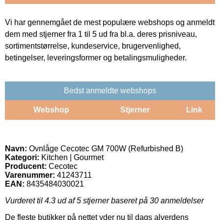
Vi har gennemgået de mest populære webshops og anmeldt
dem med stjerner fra 1 til 5 ud fra bl.a. deres prisniveau,
sortimentstørrelse, kundeservice, brugervenlighed,
betingelser, leveringsformer og betalingsmuligheder.
Bedst anmeldte webshops
Webshop
Stjerner
Link
Navn:
Ovnlåge Cecotec GM 700W (Refurbished B)
Kategori:
Kitchen | Gourmet
Producent:
Cecotec
Varenummer:
41243711
EAN:
8435484030021
Vurderet til
4.3
ud af 5 stjerner baseret på
30
anmeldelser
De fleste butikker på nettet yder nu til dags alverdens