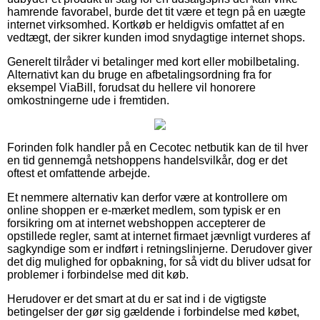
hamrende favorabel, burde det tit være et tegn på en uægte
internet virksomhed. Kortkøb er heldigvis omfattet af en
vedtægt, der sikrer kunden imod snydagtige internet shops.
Generelt tilråder vi betalinger med kort eller mobilbetaling.
Alternativt kan du bruge en afbetalingsordning fra for
eksempel ViaBill, forudsat du hellere vil honorere
omkostningerne ude i fremtiden.
Forinden folk handler på en Cecotec netbutik kan de til hver
en tid gennemgå netshoppens handelsvilkår, dog er det
oftest et omfattende arbejde.
Et nemmere alternativ kan derfor være at kontrollere om
online shoppen er e-mærket medlem, som typisk er en
forsikring om at internet webshoppen accepterer de
opstillede regler, samt at internet firmaet jævnligt vurderes af
sagkyndige som er indført i retningslinjerne. Derudover giver
det dig mulighed for opbakning, for så vidt du bliver udsat for
problemer i forbindelse med dit køb.
Herudover er det smart at du er sat ind i de vigtigste
betingelser der gør sig gældende i forbindelse med købet,