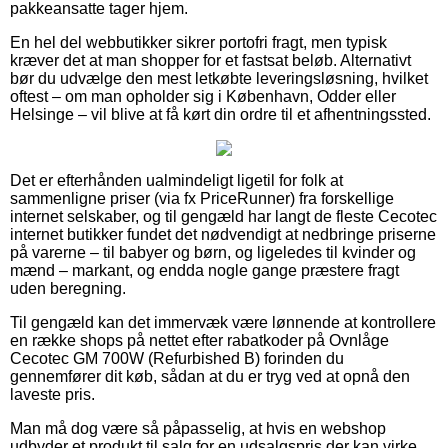
pakkeansatte tager hjem.
En hel del webbutikker sikrer portofri fragt, men typisk
kræver det at man shopper for et fastsat beløb. Alternativt
bør du udvælge den mest letkøbte leveringsløsning, hvilket
oftest – om man opholder sig i København, Odder eller
Helsinge – vil blive at få kørt din ordre til et afhentningssted.
Det er efterhånden ualmindeligt ligetil for folk at
sammenligne priser (via fx PriceRunner) fra forskellige
internet selskaber, og til gengæld har langt de fleste Cecotec
internet butikker fundet det nødvendigt at nedbringe priserne
på varerne – til babyer og børn, og ligeledes til kvinder og
mænd – markant, og endda nogle gange præstere fragt
uden beregning.
Til gengæld kan det immervæk være lønnende at kontrollere
en række shops på nettet efter rabatkoder på Ovnlåge
Cecotec GM 700W (Refurbished B) forinden du
gennemfører dit køb, sådan at du er tryg ved at opnå den
laveste pris.
Man må dog være så påpasselig, at hvis en webshop
udbyder et produkt til salg for en udsalgspris der kan virke