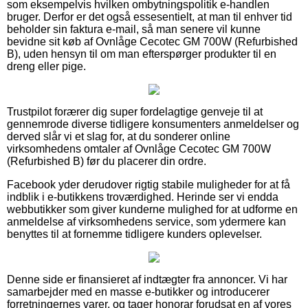
som eksempelvis hvilken ombytningspolitik e-handlen
bruger. Derfor er det også essesentielt, at man til enhver tid
beholder sin faktura e-mail, så man senere vil kunne
bevidne sit køb af Ovnlåge Cecotec GM 700W (Refurbished
B), uden hensyn til om man efterspørger produkter til en
dreng eller pige.
Trustpilot forærer dig super fordelagtige genveje til at
gennemrode diverse tidligere konsumenters anmeldelser og
derved slår vi et slag for, at du sonderer online
virksomhedens omtaler af Ovnlåge Cecotec GM 700W
(Refurbished B) før du placerer din ordre.
Facebook yder derudover rigtig stabile muligheder for at få
indblik i e-butikkens troværdighed. Herinde ser vi endda
webbutikker som giver kunderne mulighed for at udforme en
anmeldelse af virksomhedens service, som ydermere kan
benyttes til at fornemme tidligere kunders oplevelser.
Denne side er finansieret af indtægter fra annoncer. Vi har
samarbejder med en masse e-butikker og introducerer
forretningernes varer, og tager honorar forudsat en af vores