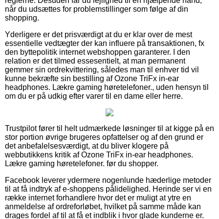
reglerne. Desuden får du lejlighed til en hjælpende hånd,
når du udsættes for problemstillinger som følge af din
shopping.
Yderligere er det prisværdigt at du er klar over de mest
essentielle vedtægter der kan influere på transaktionen, fx
den byttepolitik internet webshoppen garanterer. I den
relation er det tilmed essesentielt, at man permanent
gemmer sin ordrekvittering, således man til enhver tid vil
kunne bekræfte sin bestilling af Ozone TriFx in-ear
headphones. Lækre gaming høretelefoner., uden hensyn til
om du er på udkig efter varer til en dame eller herre.
Trustpilot fører til helt udmærkede løsninger til at kigge på en
stor portion øvrige brugeres opfattelser og af den grund er
det anbefalelsesværdigt, at du bliver klogere på
webbutikkens kritik af Ozone TriFx in-ear headphones.
Lækre gaming høretelefoner. før du shopper.
Facebook leverer ydermere nogenlunde hæderlige metoder
til at få indtryk af e-shoppens pålidelighed. Herinde ser vi en
række internet forhandlere hvor det er muligt at ytre en
anmeldelse af ordreforløbet, hvilket på samme måde kan
drages fordel af til at få et indblik i hvor glade kunderne er.