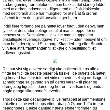
varenumre, eksempelvis Ozone TriFx in-ear headphones.
Lækre gaming høretelefoner., men husk at det står og falder
med at ordren indsendes tidligere end et aftalt klokkeslæt,
med det formål at de har mulighed for at nå at få ordren
afsendt inden de logistikansatte tager hjem.
Indtil flere forhandlere på nettet lover fragt uden gebyr, men
typisk er det under betingelse af at man shopper for en
bestemt sum. Som alternativ skulle man snuppe den
prisbilligste leveringsudgave, hvilket tit – uden hensyn til om
man befinder sig ved Silkeborg, Skanderborg eller Brande –
vil være at få fragtmanden til at køre din bestilling til et
udleveringssted.
Det har vist sig at være særligt ukompliceret for os alle at
finde frem til de bedste priser på forskellige outlets på nettet,
og herved har flere internet virksomheder set sig nødsaget til
at nedbringe salgsværdien på deres varer – til piger og
drenge, og ligeså til damer og herrer – voldsomt, og endda
nogle gange sikre portofri levering.
Trods dette kan det alligevel blive rentabelt at sammenligne
enkelte online webshops efter rabat på Ozone TriFx in-ear
headphones. Lækre gaming høretelefoner. forinden du