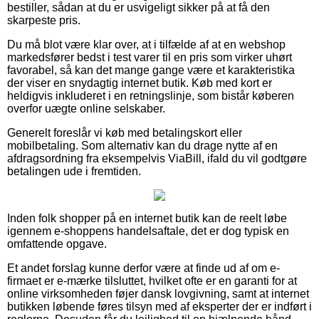
bestiller, sådan at du er usvigeligt sikker på at få den
skarpeste pris.
Du må blot være klar over, at i tilfælde af at en webshop
markedsfører bedst i test varer til en pris som virker uhørt
favorabel, så kan det mange gange være et karakteristika
der viser en snydagtig internet butik. Køb med kort er
heldigvis inkluderet i en retningslinje, som bistår køberen
overfor uægte online selskaber.
Generelt foreslår vi køb med betalingskort eller
mobilbetaling. Som alternativ kan du drage nytte af en
afdragsordning fra eksempelvis ViaBill, ifald du vil godtgøre
betalingen ude i fremtiden.
Inden folk shopper på en internet butik kan de reelt løbe
igennem e-shoppens handelsaftale, det er dog typisk en
omfattende opgave.
Et andet forslag kunne derfor være at finde ud af om e-
firmaet er e-mærke tilsluttet, hvilket ofte er en garanti for at
online virksomheden føjer dansk lovgivning, samt at internet
butikken løbende føres tilsyn med af eksperter der er indført i