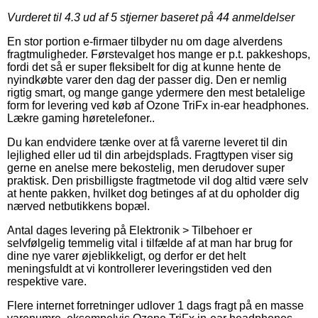
Vurderet til
4.3
ud af 5 stjerner baseret på
44
anmeldelser
En stor portion e-firmaer tilbyder nu om dage alverdens
fragtmuligheder. Førstevalget hos mange er p.t. pakkeshops,
fordi det så er super fleksibelt for dig at kunne hente de
nyindkøbte varer den dag der passer dig. Den er nemlig
rigtig smart, og mange gange ydermere den mest betalelige
form for levering ved køb af Ozone TriFx in-ear headphones.
Lækre gaming høretelefoner..
Du kan endvidere tænke over at få varerne leveret til din
lejlighed eller ud til din arbejdsplads. Fragttypen viser sig
gerne en anelse mere bekostelig, men derudover super
praktisk. Den prisbilligste fragtmetode vil dog altid være selv
at hente pakken, hvilket dog betinges af at du opholder dig
nærved netbutikkens bopæl.
Antal dages levering på Elektronik > Tilbehoer er
selvfølgelig temmelig vital i tilfælde af at man har brug for
dine nye varer øjeblikkeligt, og derfor er det helt
meningsfuldt at vi kontrollerer leveringstiden ved den
respektive vare.
Flere internet forretninger udlover 1 dags fragt på en masse