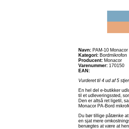
Navn:
PAM-10 Monacor 
Kategori:
Bordmikrofon
Producent:
Monacor
Varenummer:
170150
EAN:
Vurderet til
4
ud af 5 stje
En hel del e-butikker udl
til et udleveringssted, s
Den er altså ret ligetil,
Monacor PA-Bord mikrof
Du bør tillige påtænke at 
en sjat mere omkostnings
benægtes at være at hent