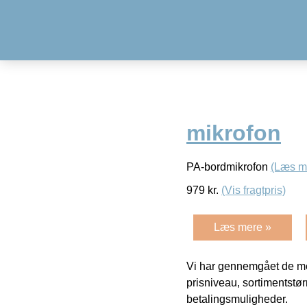
mikrofon
PA-bordmikrofon
(Læs m
979
kr.
(Vis fragtpris)
Læs mere »
Vi har gennemgået de mes
prisniveau, sortimentstø
betalingsmuligheder.