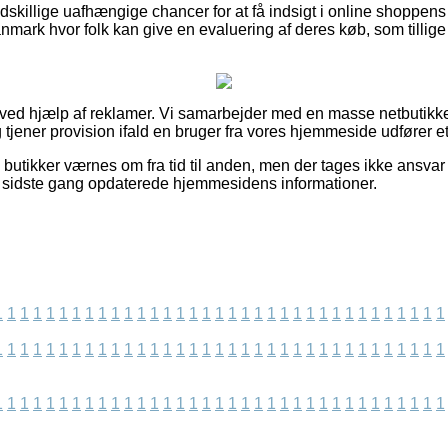
skillige uafhængige chancer for at få indsigt i online shoppen
ark hvor folk kan give en evaluering af deres køb, som tillige k
t ved hjælp af reklamer. Vi samarbejder med en masse netbutikker
 tjener provision ifald en bruger fra vores hjemmeside udfører e
 butikker værnes om fra tid til anden, men der tages ikke ansvar
 vi sidste gang opdaterede hjemmesidens informationer.
1
1
1
1
1
1
1
1
1
1
1
1
1
1
1
1
1
1
1
1
1
1
1
1
1
1
1
1
1
1
1
1
1
1
1
1
1
1
1
1
1
1
1
1
1
1
1
1
1
1
1
1
1
1
1
1
1
1
1
1
1
1
1
1
1
1
1
1
1
1
1
1
1
1
1
1
1
1
1
1
1
1
1
1
1
1
1
1
1
1
1
1
1
1
1
1
1
1
1
1
1
1
1
1
1