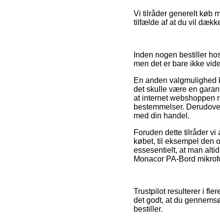
Vi tilråder generelt køb m
tilfælde af at du vil dæk
Inden nogen bestiller ho
men det er bare ikke vi
En anden valgmulighed k
det skulle være en garan
at internet webshoppen
bestemmelser. Derudover g
med din handel.
Foruden dette tilråder vi
købet, til eksempel den o
essesentielt, at man alt
Monacor PA-Bord mikrofon
Trustpilot resulterer i f
det godt, at du gennem
bestiller.