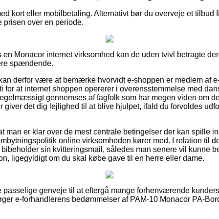
ed kort eller mobilbetaling. Alternativt bør du overveje et tilbud 
ke prisen over en periode.
s en Monacor internet virksomhed kan de uden tvivl betragte de
dere spændende.
an derfor være at bemærke hvorvidt e-shoppen er medlem af 
ti for at internet shoppen opererer i overensstemmelse med dans
 regelmæssigt gennemses af fagfolk som har megen viden om 
iver det dig lejlighed til at blive hjulpet, ifald du forvoldes udf
 at man er klar over de mest centrale betingelser der kan spille i
mbytningspolitik online virksomheden kører med. I relation til d
id bibeholder sin kvitteringsmail, således man senere vil kunne 
, ligegyldigt om du skal købe gave til en herre eller dame.
lere passelige genveje til at eftergå mange forhenværende kunders
søger e-forhandlerens bedømmelser af PAM-10 Monacor PA-Bord