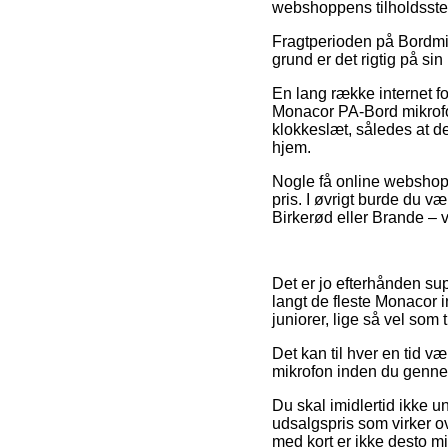
webshoppens tilholdsste
Fragtperioden på Bordmik
grund er det rigtig på sin
En lang række internet f
Monacor PA-Bord mikrofon,
klokkeslæt, således at d
hjem.
Nogle få online webshops
pris. I øvrigt burde du v
Birkerød eller Brande – v
Det er jo efterhånden sup
langt de fleste Monacor i
juniorer, lige så vel som
Det kan til hver en tid v
mikrofon inden du gennem
Du skal imidlertid ikke un
udsalgspris som virker o
med kort er ikke desto mi