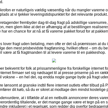
d.
rofon er naturligvis vældig væsentlig når du mangler varerne o
 plads at vi tjekker leveringstidspunktet for det relevante produkt.
oretagender frembyder dag-til-dag fragt på adskillige varenumr
 men glem ikke at det er afhængig af at bestillingen realiseres
e har en chance for at nå at få varerne pakket forud for at pakk
 lover fragt uden betaling, men ofte er det så præmissen at du i
ælge den mest prisbevidste fragtløsning, hvilket oftest – om du b
il være at få fragtmanden til at levere varerne til en pakkeshop.
er bekvemt for folk at prissammenligne fra forskellige internet f
nternet firmaer set sig nødsaget til at presse priserne på en række
 til voksne – en hel del, og endda nogle gange byde på fragt ude
ære lønsomt at granske indtil flere internet outlets efter tilbud
fører dit køb, så du er sikret at modtage den mindst kostelige p
dervurdere, at i tilfælde af at en netbutik annoncerer deres varer 
verordentlig tiltalende, er det mange gange være et tegn på en 
ndre inkluderet i et regelsæt, som redder dig overfor bedragerisk