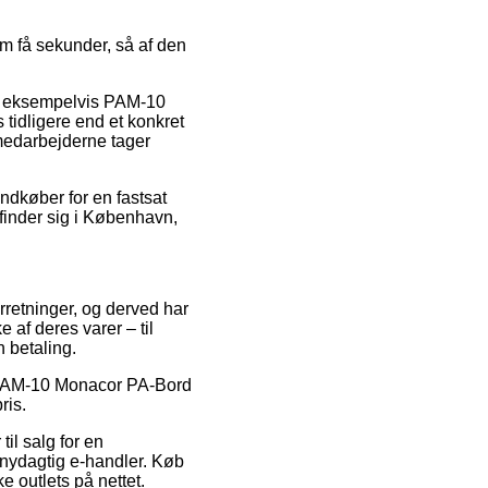
m få sekunder, så af den
e, eksempelvis PAM-10
 tidligere end et konkret
emedarbejderne tager
ndkøber for en fastsat
efinder sig i København,
orretninger, og derved har
 af deres varer – til
n betaling.
 på PAM-10 Monacor PA-Bord
ris.
til salg for en
snydagtig e-handler. Køb
e outlets på nettet.