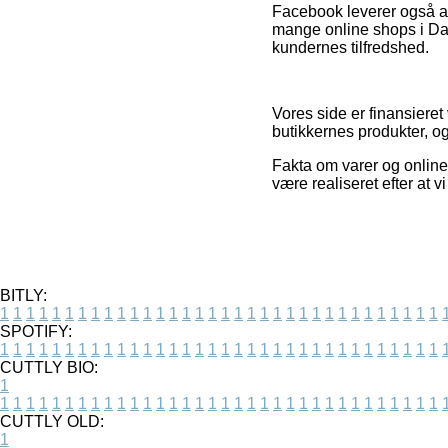
Facebook leverer også ad
mange online shops i Danm
kundernes tilfredshed.
Vores side er finansiere
butikkernes produkter, og
Fakta om varer og online
være realiseret efter at
BITLY:
1
1
1
1
1
1
1
1
1
1
1
1
1
1
1
1
1
1
1
1
1
1
1
1
1
1
1
1
1
1
1
1
1
1
SPOTIFY:
1
1
1
1
1
1
1
1
1
1
1
1
1
1
1
1
1
1
1
1
1
1
1
1
1
1
1
1
1
1
1
1
1
1
CUTTLY BIO:
1
1
1
1
1
1
1
1
1
1
1
1
1
1
1
1
1
1
1
1
1
1
1
1
1
1
1
1
1
1
1
1
1
1
1
CUTTLY OLD:
1