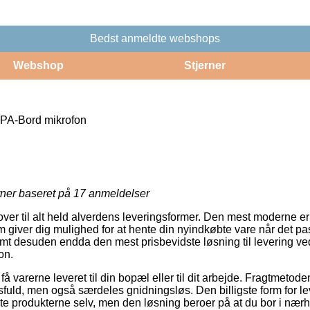
Bedst anmeldte webshops
Webshop
Stjerner
PA-Bord mikrofon
rner baseret på
17
anmeldelser
over til alt held alverdens leveringsformer. Den mest moderne er i
om giver dig mulighed for at hente din nyindkøbte vare når det pas
 samt desuden endda den mest prisbevidste løsning til levering 
on.
få varerne leveret til din bopæl eller til dit arbejde. Fragtmetod
fuld, men også særdeles gnidningsløs. Den billigste form for le
e produkterne selv, men den løsning beroer på at du bor i nærh