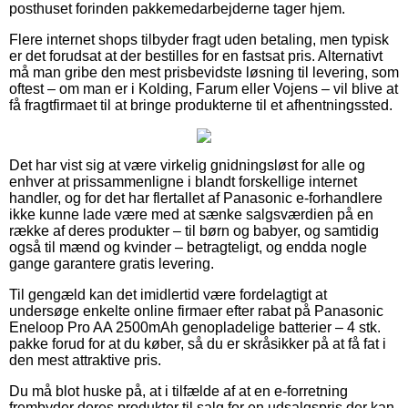
posthuset forinden pakkemedarbejderne tager hjem.
Flere internet shops tilbyder fragt uden betaling, men typisk
er det forudsat at der bestilles for en fastsat pris. Alternativt
må man gribe den mest prisbevidste løsning til levering, som
oftest – om man er i Kolding, Farum eller Vojens – vil blive at
få fragtfirmaet til at bringe produkterne til et afhentningssted.
Det har vist sig at være virkelig gnidningsløst for alle og
enhver at prissammenligne i blandt forskellige internet
handler, og for det har flertallet af Panasonic e-forhandlere
ikke kunne lade være med at sænke salgsværdien på en
række af deres produkter – til børn og babyer, og samtidig
også til mænd og kvinder – betragteligt, og endda nogle
gange garantere gratis levering.
Til gengæld kan det imidlertid være fordelagtigt at
undersøge enkelte online firmaer efter rabat på Panasonic
Eneloop Pro AA 2500mAh genopladelige batterier – 4 stk.
pakke forud for at du køber, så du er skråsikker på at få fat i
den mest attraktive pris.
Du må blot huske på, at i tilfælde af at en e-forretning
frembyder deres produkter til salg for en udsalgspris der kan