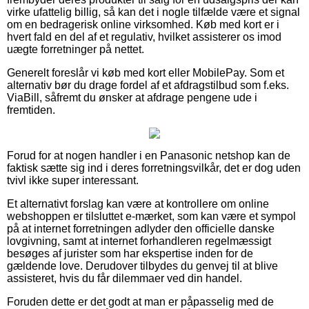
virke ufattelig billig, så kan det i nogle tilfælde være et signal
om en bedragerisk online virksomhed. Køb med kort er i
hvert fald en del af et regulativ, hvilket assisterer os imod
uægte forretninger på nettet.
Generelt foreslår vi køb med kort eller MobilePay. Som et
alternativ bør du drage fordel af et afdragstilbud som f.eks.
ViaBill, såfremt du ønsker at afdrage pengene ude i
fremtiden.
Forud for at nogen handler i en Panasonic netshop kan de
faktisk sætte sig ind i deres forretningsvilkår, det er dog uden
tvivl ikke super interessant.
Et alternativt forslag kan være at kontrollere om online
webshoppen er tilsluttet e-mærket, som kan være et sympol
på at internet forretningen adlyder den officielle danske
lovgivning, samt at internet forhandleren regelmæssigt
besøges af jurister som har ekspertise inden for de
gældende love. Derudover tilbydes du genvej til at blive
assisteret, hvis du får dilemmaer ved din handel.
Foruden dette er det godt at man er påpasselig med de