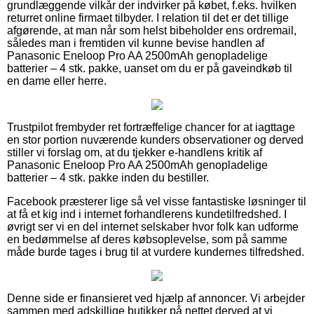
grundlæggende vilkår der indvirker på købet, f.eks. hvilken
returret online firmaet tilbyder. I relation til det er det tillige
afgørende, at man når som helst bibeholder ens ordremail,
således man i fremtiden vil kunne bevise handlen af
Panasonic Eneloop Pro AA 2500mAh genopladelige
batterier – 4 stk. pakke, uanset om du er på gaveindkøb til
en dame eller herre.
Trustpilot frembyder ret fortræffelige chancer for at iagttage
en stor portion nuværende kunders observationer og derved
stiller vi forslag om, at du tjekker e-handlens kritik af
Panasonic Eneloop Pro AA 2500mAh genopladelige
batterier – 4 stk. pakke inden du bestiller.
Facebook præsterer lige så vel visse fantastiske løsninger til
at få et kig ind i internet forhandlerens kundetilfredshed. I
øvrigt ser vi en del internet selskaber hvor folk kan udforme
en bedømmelse af deres købsoplevelse, som på samme
måde burde tages i brug til at vurdere kundernes tilfredshed.
Denne side er finansieret ved hjælp af annoncer. Vi arbejder
sammen med adskillige butikker på nettet derved at vi