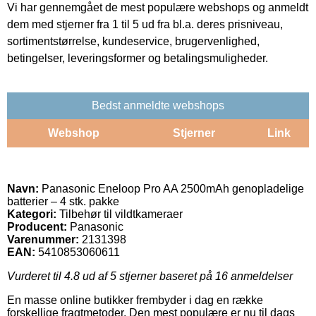
Vi har gennemgået de mest populære webshops og anmeldt
dem med stjerner fra 1 til 5 ud fra bl.a. deres prisniveau,
sortimentstørrelse, kundeservice, brugervenlighed,
betingelser, leveringsformer og betalingsmuligheder.
Bedst anmeldte webshops
Webshop
Stjerner
Link
Navn:
Panasonic Eneloop Pro AA 2500mAh genopladelige
batterier – 4 stk. pakke
Kategori:
Tilbehør til vildtkameraer
Producent:
Panasonic
Varenummer:
2131398
EAN:
5410853060611
Vurderet til
4.8
ud af 5 stjerner baseret på
16
anmeldelser
En masse online butikker frembyder i dag en række
forskellige fragtmetoder. Den mest populære er nu til dags