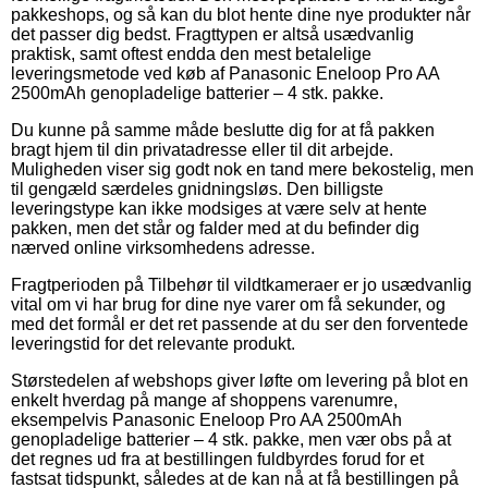
pakkeshops, og så kan du blot hente dine nye produkter når
det passer dig bedst. Fragttypen er altså usædvanlig
praktisk, samt oftest endda den mest betalelige
leveringsmetode ved køb af Panasonic Eneloop Pro AA
2500mAh genopladelige batterier – 4 stk. pakke.
Du kunne på samme måde beslutte dig for at få pakken
bragt hjem til din privatadresse eller til dit arbejde.
Muligheden viser sig godt nok en tand mere bekostelig, men
til gengæld særdeles gnidningsløs. Den billigste
leveringstype kan ikke modsiges at være selv at hente
pakken, men det står og falder med at du befinder dig
nærved online virksomhedens adresse.
Fragtperioden på Tilbehør til vildtkameraer er jo usædvanlig
vital om vi har brug for dine nye varer om få sekunder, og
med det formål er det ret passende at du ser den forventede
leveringstid for det relevante produkt.
Størstedelen af webshops giver løfte om levering på blot en
enkelt hverdag på mange af shoppens varenumre,
eksempelvis Panasonic Eneloop Pro AA 2500mAh
genopladelige batterier – 4 stk. pakke, men vær obs på at
det regnes ud fra at bestillingen fuldbyrdes forud for et
fastsat tidspunkt, således at de kan nå at få bestillingen på