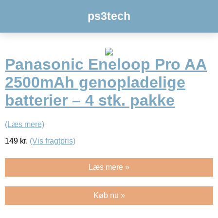
ps3tech
Panasonic Eneloop Pro AA
2500mAh genopladelige
batterier – 4 stk. pakke
(Læs mere)
149
kr.
(Vis fragtpris)
Læs mere »
Køb nu »