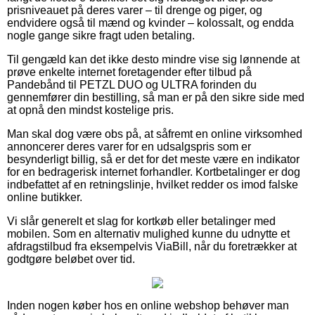
prisniveauet på deres varer – til drenge og piger, og
endvidere også til mænd og kvinder – kolossalt, og endda
nogle gange sikre fragt uden betaling.
Til gengæld kan det ikke desto mindre vise sig lønnende at
prøve enkelte internet foretagender efter tilbud på
Pandebånd til PETZL DUO og ULTRA forinden du
gennemfører din bestilling, så man er på den sikre side med
at opnå den mindst kostelige pris.
Man skal dog være obs på, at såfremt en online virksomhed
annoncerer deres varer for en udsalgspris som er
besynderligt billig, så er det for det meste være en indikator
for en bedragerisk internet forhandler. Kortbetalinger er dog
indbefattet af en retningslinje, hvilket redder os imod falske
online butikker.
Vi slår generelt et slag for kortkøb eller betalinger med
mobilen. Som en alternativ mulighed kunne du udnytte et
afdragstilbud fra eksempelvis ViaBill, når du foretrækker at
godtgøre beløbet over tid.
Inden nogen køber hos en online webshop behøver man