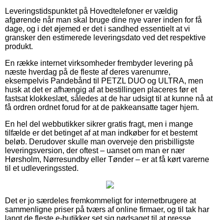
Leveringstidspunktet på Hovedtelefoner er vældig
afgørende når man skal bruge dine nye varer inden for få
dage, og i det øjemed er det i sandhed essentielt at vi
gransker den estimerede leveringsdato ved det respektive
produkt.
En række internet virksomheder frembyder levering på
næste hverdag på de fleste af deres varenumre,
eksempelvis Pandebånd til PETZL DUO og ULTRA, men
husk at det er afhængig af at bestillingen placeres før et
fastsat klokkeslæt, således at de har udsigt til at kunne nå at
få ordren ordnet forud for at de pakkeansatte tager hjem.
En hel del webbutikker sikrer gratis fragt, men i mange
tilfælde er det betinget af at man indkøber for et bestemt
beløb. Derudover skulle man overveje den prisbilligste
leveringsversion, der oftest – uanset om man er nær
Hørsholm, Nørresundby eller Tønder – er at få kørt varerne
til et udleveringssted.
Det er jo særdeles fremkommeligt for internetbrugere at
sammenligne priser på tværs af online firmaer, og til tak har
langt de fleste e-butikker set sig nødsaget til at presse