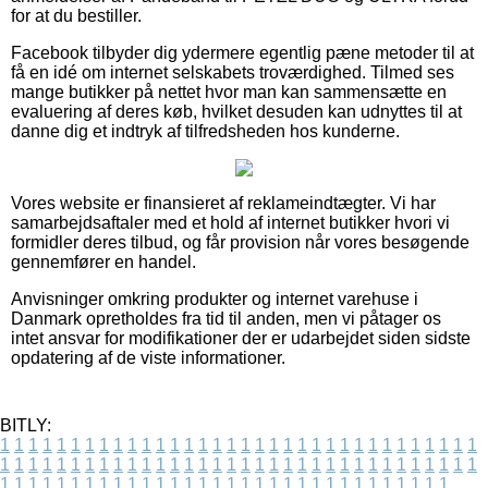
for at du bestiller.
Facebook tilbyder dig ydermere egentlig pæne metoder til at
få en idé om internet selskabets troværdighed. Tilmed ses
mange butikker på nettet hvor man kan sammensætte en
evaluering af deres køb, hvilket desuden kan udnyttes til at
danne dig et indtryk af tilfredsheden hos kunderne.
Vores website er finansieret af reklameindtægter. Vi har
samarbejdsaftaler med et hold af internet butikker hvori vi
formidler deres tilbud, og får provision når vores besøgende
gennemfører en handel.
Anvisninger omkring produkter og internet varehuse i
Danmark opretholdes fra tid til anden, men vi påtager os
intet ansvar for modifikationer der er udarbejdet siden sidste
opdatering af de viste informationer.
BITLY:
1
1
1
1
1
1
1
1
1
1
1
1
1
1
1
1
1
1
1
1
1
1
1
1
1
1
1
1
1
1
1
1
1
1
1
1
1
1
1
1
1
1
1
1
1
1
1
1
1
1
1
1
1
1
1
1
1
1
1
1
1
1
1
1
1
1
1
1
1
1
1
1
1
1
1
1
1
1
1
1
1
1
1
1
1
1
1
1
1
1
1
1
1
1
1
1
1
1
1
1