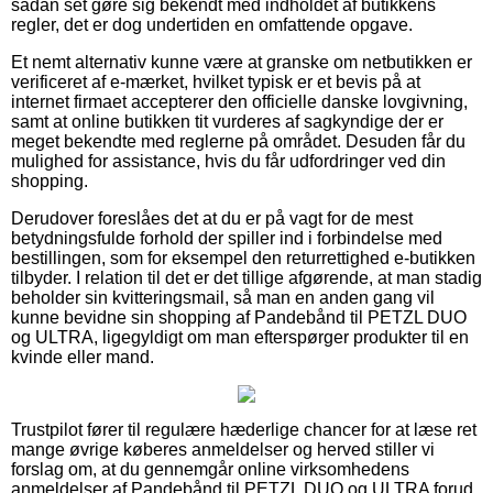
sådan set gøre sig bekendt med indholdet af butikkens
regler, det er dog undertiden en omfattende opgave.
Et nemt alternativ kunne være at granske om netbutikken er
verificeret af e-mærket, hvilket typisk er et bevis på at
internet firmaet accepterer den officielle danske lovgivning,
samt at online butikken tit vurderes af sagkyndige der er
meget bekendte med reglerne på området. Desuden får du
mulighed for assistance, hvis du får udfordringer ved din
shopping.
Derudover foreslåes det at du er på vagt for de mest
betydningsfulde forhold der spiller ind i forbindelse med
bestillingen, som for eksempel den returrettighed e-butikken
tilbyder. I relation til det er det tillige afgørende, at man stadig
beholder sin kvitteringsmail, så man en anden gang vil
kunne bevidne sin shopping af Pandebånd til PETZL DUO
og ULTRA, ligegyldigt om man efterspørger produkter til en
kvinde eller mand.
Trustpilot fører til regulære hæderlige chancer for at læse ret
mange øvrige køberes anmeldelser og herved stiller vi
forslag om, at du gennemgår online virksomhedens
anmeldelser af Pandebånd til PETZL DUO og ULTRA forud