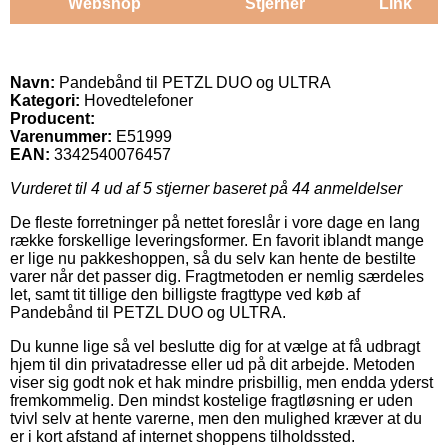
Webshop
Stjerner
Link
Navn:
Pandebånd til PETZL DUO og ULTRA
Kategori:
Hovedtelefoner
Producent:
Varenummer:
E51999
EAN:
3342540076457
Vurderet til
4
ud af 5 stjerner baseret på
44
anmeldelser
De fleste forretninger på nettet foreslår i vore dage en lang
række forskellige leveringsformer. En favorit iblandt mange
er lige nu pakkeshoppen, så du selv kan hente de bestilte
varer når det passer dig. Fragtmetoden er nemlig særdeles
let, samt tit tillige den billigste fragttype ved køb af
Pandebånd til PETZL DUO og ULTRA.
Du kunne lige så vel beslutte dig for at vælge at få udbragt
hjem til din privatadresse eller ud på dit arbejde. Metoden
viser sig godt nok et hak mindre prisbillig, men endda yderst
fremkommelig. Den mindst kostelige fragtløsning er uden
tvivl selv at hente varerne, men den mulighed kræver at du
er i kort afstand af internet shoppens tilholdssted.