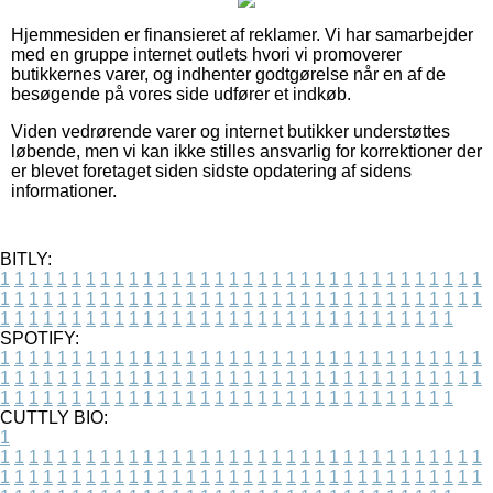
Hjemmesiden er finansieret af reklamer. Vi har samarbejder
med en gruppe internet outlets hvori vi promoverer
butikkernes varer, og indhenter godtgørelse når en af de
besøgende på vores side udfører et indkøb.
Viden vedrørende varer og internet butikker understøttes
løbende, men vi kan ikke stilles ansvarlig for korrektioner der
er blevet foretaget siden sidste opdatering af sidens
informationer.
BITLY:
1
1
1
1
1
1
1
1
1
1
1
1
1
1
1
1
1
1
1
1
1
1
1
1
1
1
1
1
1
1
1
1
1
1
1
1
1
1
1
1
1
1
1
1
1
1
1
1
1
1
1
1
1
1
1
1
1
1
1
1
1
1
1
1
1
1
1
1
1
1
1
1
1
1
1
1
1
1
1
1
1
1
1
1
1
1
1
1
1
1
1
1
1
1
1
1
1
1
1
1
SPOTIFY:
1
1
1
1
1
1
1
1
1
1
1
1
1
1
1
1
1
1
1
1
1
1
1
1
1
1
1
1
1
1
1
1
1
1
1
1
1
1
1
1
1
1
1
1
1
1
1
1
1
1
1
1
1
1
1
1
1
1
1
1
1
1
1
1
1
1
1
1
1
1
1
1
1
1
1
1
1
1
1
1
1
1
1
1
1
1
1
1
1
1
1
1
1
1
1
1
1
1
1
1
CUTTLY BIO:
1
1
1
1
1
1
1
1
1
1
1
1
1
1
1
1
1
1
1
1
1
1
1
1
1
1
1
1
1
1
1
1
1
1
1
1
1
1
1
1
1
1
1
1
1
1
1
1
1
1
1
1
1
1
1
1
1
1
1
1
1
1
1
1
1
1
1
1
1