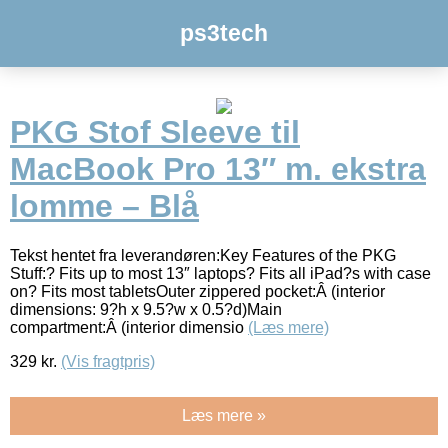
ps3tech
PKG Stof Sleeve til
MacBook Pro 13″ m. ekstra
lomme – Blå
Tekst hentet fra leverandøren:Key Features of the PKG
Stuff:? Fits up to most 13″ laptops? Fits all iPad?s with case
on? Fits most tabletsOuter zippered pocket:Â (interior
dimensions: 9?h x 9.5?w x 0.5?d)Main
compartment:Â (interior dimensio
(Læs mere)
329
kr.
(Vis fragtpris)
Læs mere »