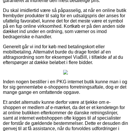
garanteret at indhente den mest betalelige pris.
Du skal imidlertid være så påpasselig, at når en online butik
frembyder produkter til salg for en udsalgspris der anses for
ufattelig favorabel, kunne det for det meste være et symbol
på en fup online virksomhed. Kortkøb er på den anden side
dækket ind under en ordning, som værner os imod
bedrageriske e-handler.
Generelt går vi ind for køb med betalingskort eller
mobilbetaling. Alternativt burde du drage fordel af en
afdragsordning som for eksempel ViaBill, i tilfælde af at du
efterspørger at dække beløbet i flere bidder.
Inden nogen bestiller i en PKG internet butik kunne man i og
for sig gennemløbe e-shoppens forretningsaftale, dog er det
mange gange en omfattende opgave.
Et andet alternativ kunne derfor være at tjekke om e-
shoppen er medlem af e-mærket, da det er et kendetegn for
at online butikken efterkommer de danske retningslinjer,
samt at internet webshoppen ofte kigges til af specialister
der forstår de gældende bestemmelser. Dette er desuden din
genvej til at få assistance, når du forvoldes udfordringer i