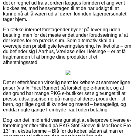
det er regnet ud fra at ordren lægges forinden et angivent
klokkeslæt, med hensynstagen til at de har udsigt til at
kunne nå at få varen ud af døren forinden lagerpersonalet
tager hjem.
En række internet foretagender byder på levering uden
betaling, men for det meste er det under forudsætning af at
der købes for en præcis sum. Som alternativ skal du
overveje den prisbilligste leveringsløsning, hvilket ofte – om
du befinder sig i Aarhus, Værløse eller Helsinge – er at få
fragtmanden til at bringe dine produkter til et
afhentningssted.
Det er efterhånden virkelig nemt for købere at sammenligne
priser (via fx PriceRunner) på forskellige e-handler, og af
den grund har mange PKG e-butikker set sig tvunget til at
presse udsalgspriserne på mange af deres produkter – til
børn, og tillige også til kvinder og mænd – betragteligt, og
endda nogle gange frembyde fragt uden betaling.
Dog kan det imidlertid være gunstigt at efterprøve diverse e-
forretninger efter tilbud på PKG Stof Sleeve til MacBook Pro
13″ m. ekstra lomme – Blå før du køber, sådan at man er