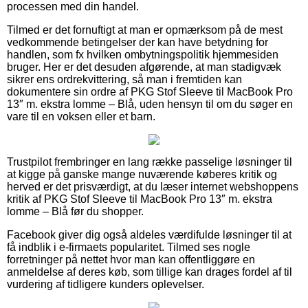
processen med din handel.
Tilmed er det fornuftigt at man er opmærksom på de mest
vedkommende betingelser der kan have betydning for
handlen, som fx hvilken ombytningspolitik hjemmesiden
bruger. Her er det desuden afgørende, at man stadigvæk
sikrer ens ordrekvittering, så man i fremtiden kan
dokumentere sin ordre af PKG Stof Sleeve til MacBook Pro
13″ m. ekstra lomme – Blå, uden hensyn til om du søger en
vare til en voksen eller et barn.
Trustpilot frembringer en lang række passelige løsninger til
at kigge på ganske mange nuværende køberes kritik og
herved er det prisværdigt, at du læser internet webshoppens
kritik af PKG Stof Sleeve til MacBook Pro 13″ m. ekstra
lomme – Blå før du shopper.
Facebook giver dig også aldeles værdifulde løsninger til at
få indblik i e-firmaets popularitet. Tilmed ses nogle
forretninger på nettet hvor man kan offentliggøre en
anmeldelse af deres køb, som tillige kan drages fordel af til
vurdering af tidligere kunders oplevelser.