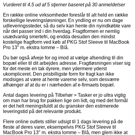
Vurderet til
4.5
ud af 5 stjerner baseret på
30
anmeldelser
En række online virksomheder foreslår til alt held en række
forskellige leveringsløsninger. En yndling er nu om dage
udleveringssteder, så du selv kan hente din nyindkøbte vare
når det passer ind i din hverdag. Fragtformen er nemlig
usædvanlig smertefri, og endda desuden den mindst
kostelige fragtform ved køb af PKG Stof Sleeve til MacBook
Pro 13″ m. ekstra lomme – Blå.
Du bør også afveje for og imod at vælge afsending til din
bopæl eller til dit arbejdes adresse. Fragtløsningen viser sig
for det meste en tak dyrere, men ydermere yderst
ukompliceret. Den prisbilligste form for fragt kan ikke
modsiges at være at hente varerne selv, som desværre
afhænger af at du er i nærheden af e-firmaets bopæl.
Antal dages levering på Tilbehør > Tasker er jo ultra vigtig
om man har brug for pakken lige om lidt, og med det formål
er det helt meningsfuldt at du gransker den estimerede
leveringstid på det relevante produkt.
Flere online outlets stiller udsigt til 1 dags levering på de
fleste af deres varer, eksempelvis PKG Stof Sleeve til
MacBook Pro 13″ m. ekstra lomme – Blå, men glem ikke at