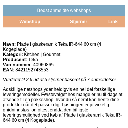
Bedst anmeldte webshops
Webshop
Stjerner
Link
Navn:
Plade i glaskeramik Teka IR-644 60 cm (4
Kogeplade)
Kategori:
Kitchen | Gourmet
Producent:
Teka
Varenummer:
40960865
EAN:
8421152743553
Vurderet til
3.6
ud af 5 stjerner baseret på
7
anmeldelser
Adskillige netshops yder heldigvis en hel del forskellige
leveringsmodeller. Førstevalget hos mange er nu til dags at
afsende til en pakkeshop, hvor du så nemt kan hente dine
produkter når det passer dig. Løsningen er jo virkelig
gnidningsløs, og oftest endda den billigste
leveringsmulighed ved køb af Plade i glaskeramik Teka IR-
644 60 cm (4 Kogeplade).