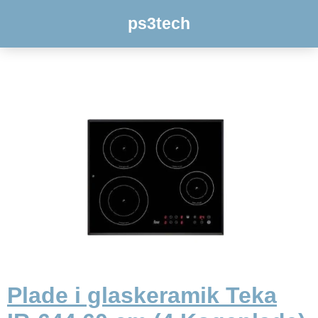
ps3tech
Plade i glaskeramik Teka