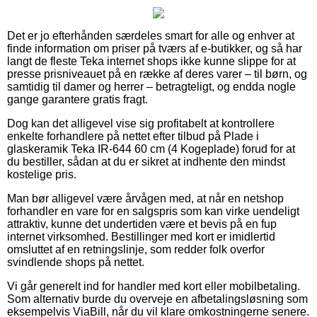
Det er jo efterhånden særdeles smart for alle og enhver at
finde information om priser på tværs af e-butikker, og så har
langt de fleste Teka internet shops ikke kunne slippe for at
presse prisniveauet på en række af deres varer – til børn, og
samtidig til damer og herrer – betragteligt, og endda nogle
gange garantere gratis fragt.
Dog kan det alligevel vise sig profitabelt at kontrollere
enkelte forhandlere på nettet efter tilbud på Plade i
glaskeramik Teka IR-644 60 cm (4 Kogeplade) forud for at
du bestiller, sådan at du er sikret at indhente den mindst
kostelige pris.
Man bør alligevel være årvågen med, at når en netshop
forhandler en vare for en salgspris som kan virke uendeligt
attraktiv, kunne det undertiden være et bevis på en fup
internet virksomhed. Bestillinger med kort er imidlertid
omsluttet af en retningslinje, som redder folk overfor
svindlende shops på nettet.
Vi går generelt ind for handler med kort eller mobilbetaling.
Som alternativ burde du overveje en afbetalingsløsning som
eksempelvis ViaBill, når du vil klare omkostningerne senere.