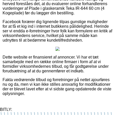
herved foreslåes det, at du evaluerer online forhandlerens
vurderinger af Plade i glaskeramik Teka IR-644 60 cm (4
Kogeplade) før du lægger din bestilling.
Facebook forærer dig lignende tilpas gunstige muligheder
for at få et kig ind i internet butikkens pålidelighed. Herinde
ser vi endda e-forretninger hvor folk kan formulere en kritik af
virksomhedens service, hvilket på samme måde kan
udnyttes til at bedømme kundetilfredsheden.
Dette website er finansieret af annoncer. Vi har et tæt
samarbejde med en række online firmaer i form af at vi
formidler virksomhedernes tilbud, og får godtgørelse under
forudsætning af at du gennemfører et indkøb.
Fakta vedrørende tilbud og forretninger på nettet ajourføres
nu og da, men vi kan ikke stilles ansvarlig for modifikationer
der er blevet lavet efter at vi sidste gang opdaterede de viste
oplysninger.
BITLY:
1
1
1
1
1
1
1
1
1
1
1
1
1
1
1
1
1
1
1
1
1
1
1
1
1
1
1
1
1
1
1
1
1
1