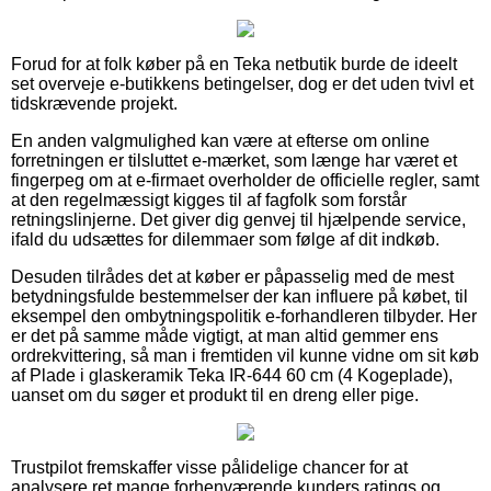
Forud for at folk køber på en Teka netbutik burde de ideelt
set overveje e-butikkens betingelser, dog er det uden tvivl et
tidskrævende projekt.
En anden valgmulighed kan være at efterse om online
forretningen er tilsluttet e-mærket, som længe har været et
fingerpeg om at e-firmaet overholder de officielle regler, samt
at den regelmæssigt kigges til af fagfolk som forstår
retningslinjerne. Det giver dig genvej til hjælpende service,
ifald du udsættes for dilemmaer som følge af dit indkøb.
Desuden tilrådes det at køber er påpasselig med de mest
betydningsfulde bestemmelser der kan influere på købet, til
eksempel den ombytningspolitik e-forhandleren tilbyder. Her
er det på samme måde vigtigt, at man altid gemmer ens
ordrekvittering, så man i fremtiden vil kunne vidne om sit køb
af Plade i glaskeramik Teka IR-644 60 cm (4 Kogeplade),
uanset om du søger et produkt til en dreng eller pige.
Trustpilot fremskaffer visse pålidelige chancer for at
analysere ret mange forhenværende kunders ratings og