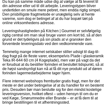
Du kan på samme måde udse dig at vælge at få leveret til
din adresse eller ud til dit arbejde. Leveringstypen bliver
undertiden en smule mere pebret, men endda rigtig simpel.
Den prisbilligste fragtmetode er unægtelig selv at hente
varerne, som dog er betinget af at du har bopæl tæt på
online virksomhedens adresse.
Leveringshastigheden på Kitchen | Gourmet er selvfølgelig
rigtig central om man skal bruge varen om kort tid, så af den
grund er det tydeligvis på sin plads at vi gransker den
forventede leveringsdato ved den vedkommende vare.
Temmelig mange internet selskaber stiller udsigt til dag-til-
dag fragt på de fleste varer, eksempelvis Plade i glaskeramik
Teka IR-644 60 cm (4 Kogeplade), men vær på vagt da det
er forudsat at du bestiller forinden et besluttet tidspunkt, så at
de højst sandsynligt kan nå at få dit nye produkt ud af døren
forinden lagermedarbejderne tager hjem.
Flere internet webshops frembyder gratis fragt, men for det
meste er det under betingelse af at du handler for en bestemt
pris. Desuden bør man beslutte sig for den mindst kostelige
leveringsversion, hvilket oftest – uden hensyn til om du er
ved Køge, Smørumnedre eller Brande – er at få dem til at
bringe bestillingen til et afhentningssted.