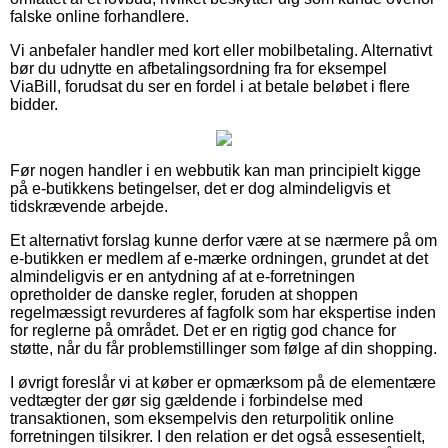
falske online forhandlere.
Vi anbefaler handler med kort eller mobilbetaling. Alternativt
bør du udnytte en afbetalingsordning fra for eksempel
ViaBill, forudsat du ser en fordel i at betale beløbet i flere
bidder.
Før nogen handler i en webbutik kan man principielt kigge
på e-butikkens betingelser, det er dog almindeligvis et
tidskrævende arbejde.
Et alternativt forslag kunne derfor være at se nærmere på om
e-butikken er medlem af e-mærke ordningen, grundet at det
almindeligvis er en antydning af at e-forretningen
opretholder de danske regler, foruden at shoppen
regelmæssigt revurderes af fagfolk som har ekspertise inden
for reglerne på området. Det er en rigtig god chance for
støtte, når du får problemstillinger som følge af din shopping.
I øvrigt foreslår vi at køber er opmærksom på de elementære
vedtægter der gør sig gældende i forbindelse med
transaktionen, som eksempelvis den returpolitik online
forretningen tilsikrer. I den relation er det også essesentielt,