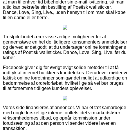
at man til enhver tid bibeholder sin e-mail kvittering, så man
altid kan bekræfte sin bestilling af Poetisk wallsticker.
Dance, Love, Sing, Live., uden hensyn til om man skal købe
til en dame eller herre.
Trustpilot indebærer visse ærlige muligheder for at
gennemstøve en hel del tidligere konsumenters anmeldelser
og derved er det godt, at du undersøger online forretningens
ratings af Poetisk wallsticker. Dance, Love, Sing, Live. før du
køber.
Facebook giver dig for øvrigt evigt solide metoder til at få
indtryk af internet butikkens kundefokus. Derudover møder vi
faktisk online forretninger som gør det muligt at udfærdige en
bedømmelse af ordreforløbet, hvilket lige så vel bør bruges
til at fornemme tidligere kunders oplevelser.
Vores side finansieres af annoncer. Vi har et tæt samarbejde
med nogle forskellige internet outlets idet vi markedsfører
virksomhedernes tilbud, og opnår kommission under
forudsætning af at den person vi sender videre laver en
transaktion.