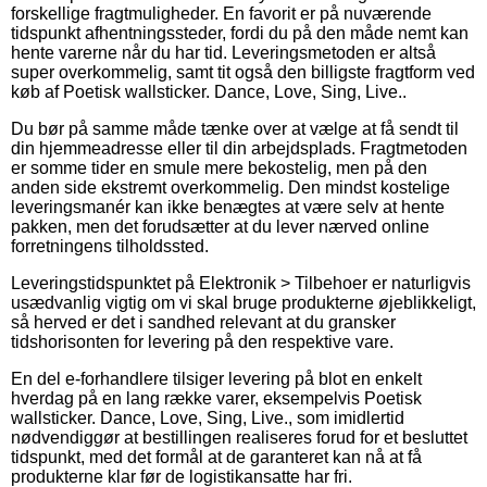
forskellige fragtmuligheder. En favorit er på nuværende
tidspunkt afhentningssteder, fordi du på den måde nemt kan
hente varerne når du har tid. Leveringsmetoden er altså
super overkommelig, samt tit også den billigste fragtform ved
køb af Poetisk wallsticker. Dance, Love, Sing, Live..
Du bør på samme måde tænke over at vælge at få sendt til
din hjemmeadresse eller til din arbejdsplads. Fragtmetoden
er somme tider en smule mere bekostelig, men på den
anden side ekstremt overkommelig. Den mindst kostelige
leveringsmanér kan ikke benægtes at være selv at hente
pakken, men det forudsætter at du lever nærved online
forretningens tilholdssted.
Leveringstidspunktet på Elektronik > Tilbehoer er naturligvis
usædvanlig vigtig om vi skal bruge produkterne øjeblikkeligt,
så herved er det i sandhed relevant at du gransker
tidshorisonten for levering på den respektive vare.
En del e-forhandlere tilsiger levering på blot en enkelt
hverdag på en lang række varer, eksempelvis Poetisk
wallsticker. Dance, Love, Sing, Live., som imidlertid
nødvendiggør at bestillingen realiseres forud for et besluttet
tidspunkt, med det formål at de garanteret kan nå at få
produkterne klar før de logistikansatte har fri.