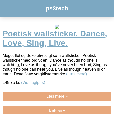
ps3tech
Poetisk wallsticker. Dance,
Love, Sing, Live.
Meget flot og dekorativt digt som wallsticker. Poetisk
wallsticker med ordlyden: Dance as though no one is
watching, Love as though you´ve never been hurt, Sing as
though no one can hear you, Live as though heaven is on
earth. Dette flotte vægklistermærke
(Læs mere)
148.75
kr.
(Vis fragtpris)
Læs mere »
Køb nu »