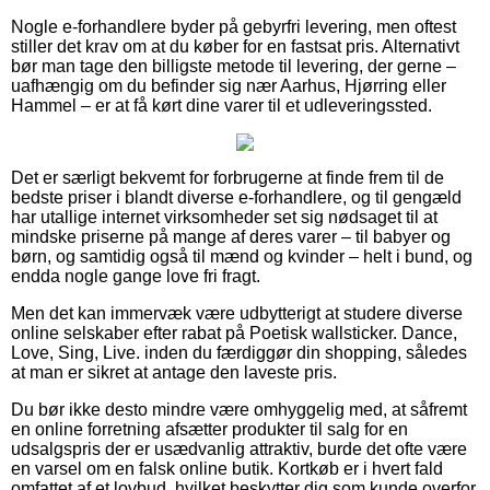
Nogle e-forhandlere byder på gebyrfri levering, men oftest
stiller det krav om at du køber for en fastsat pris. Alternativt
bør man tage den billigste metode til levering, der gerne –
uafhængig om du befinder sig nær Aarhus, Hjørring eller
Hammel – er at få kørt dine varer til et udleveringssted.
Det er særligt bekvemt for forbrugerne at finde frem til de
bedste priser i blandt diverse e-forhandlere, og til gengæld
har utallige internet virksomheder set sig nødsaget til at
mindske priserne på mange af deres varer – til babyer og
børn, og samtidig også til mænd og kvinder – helt i bund, og
endda nogle gange love fri fragt.
Men det kan immervæk være udbytterigt at studere diverse
online selskaber efter rabat på Poetisk wallsticker. Dance,
Love, Sing, Live. inden du færdiggør din shopping, således
at man er sikret at antage den laveste pris.
Du bør ikke desto mindre være omhyggelig med, at såfremt
en online forretning afsætter produkter til salg for en
udsalgspris der er usædvanlig attraktiv, burde det ofte være
en varsel om en falsk online butik. Kortkøb er i hvert fald
omfattet af et lovbud, hvilket beskytter dig som kunde overfor