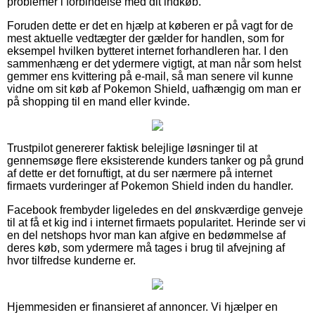
problemer i forbindelse med dit indkøb.
Foruden dette er det en hjælp at køberen er på vagt for de
mest aktuelle vedtægter der gælder for handlen, som for
eksempel hvilken bytteret internet forhandleren har. I den
sammenhæng er det ydermere vigtigt, at man når som helst
gemmer ens kvittering på e-mail, så man senere vil kunne
vidne om sit køb af Pokemon Shield, uafhængig om man er
på shopping til en mand eller kvinde.
Trustpilot genererer faktisk belejlige løsninger til at
gennemsøge flere eksisterende kunders tanker og på grund
af dette er det fornuftigt, at du ser nærmere på internet
firmaets vurderinger af Pokemon Shield inden du handler.
Facebook frembyder ligeledes en del ønskværdige genveje
til at få et kig ind i internet firmaets popularitet. Herinde ser vi
en del netshops hvor man kan afgive en bedømmelse af
deres køb, som ydermere må tages i brug til afvejning af
hvor tilfredse kunderne er.
Hjemmesiden er finansieret af annoncer. Vi hjælper en