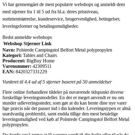
Vi har gennemgået de mest populære webshops og anmeldt dem
med stjerner fra 1 til 5 ud fra bl.a. deres prisniveau,
sortimentstørrelse, kundeservice, brugervenlighed, betingelser,
leveringsformer og betalingsmuligheder.
Bedst anmeldte webshops
Webshop
Stjerner
Link
Navn:
Polstrede Campingstol Belfort Metal polypropylen
Kategori:
Tables and Chairs
Producent:
BigBuy Home
Varenummer:
42309511
EAN:
8420327331229
Vurderet til
4.4
ud af 5 stjerner baseret på
50
anmeldelser
Flere online forhandlere tildeler på nuværende tidspunkt diverse
forskellige leveringsmodeller. En der er meget anvendt er nu om
stunder udleveringssteder, som gør at du kan hente dine nye varer
lige præcis når det passer ind i din kalender. Leveringstypen er altså
usædvanlig problemfri, samt endda tillige den mest betalelige
leveringsmulighed ved køb af Polstrede Campingstol Belfort Metal
polypropylen.
Du burde også prøve at få varerne sendt til din bolig eller til når du