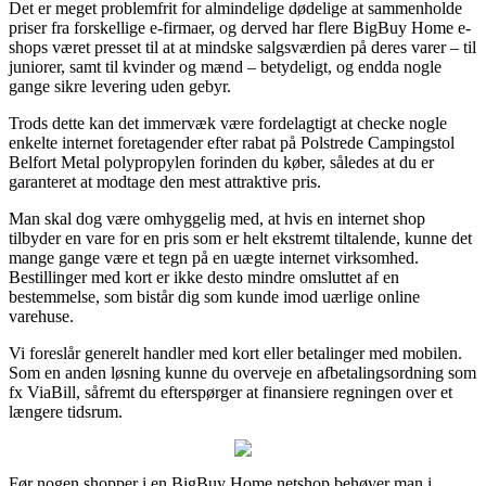
Det er meget problemfrit for almindelige dødelige at sammenholde
priser fra forskellige e-firmaer, og derved har flere BigBuy Home e-
shops været presset til at at mindske salgsværdien på deres varer – til
juniorer, samt til kvinder og mænd – betydeligt, og endda nogle
gange sikre levering uden gebyr.
Trods dette kan det immervæk være fordelagtigt at checke nogle
enkelte internet foretagender efter rabat på Polstrede Campingstol
Belfort Metal polypropylen forinden du køber, således at du er
garanteret at modtage den mest attraktive pris.
Man skal dog være omhyggelig med, at hvis en internet shop
tilbyder en vare for en pris som er helt ekstremt tiltalende, kunne det
mange gange være et tegn på en uægte internet virksomhed.
Bestillinger med kort er ikke desto mindre omsluttet af en
bestemmelse, som bistår dig som kunde imod uærlige online
varehuse.
Vi foreslår generelt handler med kort eller betalinger med mobilen.
Som en anden løsning kunne du overveje en afbetalingsordning som
fx ViaBill, såfremt du efterspørger at finansiere regningen over et
længere tidsrum.
Før nogen shopper i en BigBuy Home netshop behøver man i