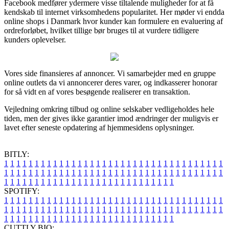
Facebook medfører ydermere visse tiltalende muligheder for at få
kendskab til internet virksomhedens popularitet. Her møder vi endda
online shops i Danmark hvor kunder kan formulere en evaluering af
ordreforløbet, hvilket tillige bør bruges til at vurdere tidligere
kunders oplevelser.
Vores side finansieres af annoncer. Vi samarbejder med en gruppe
online outlets da vi annoncerer deres varer, og indkasserer honorar
for så vidt en af vores besøgende realiserer en transaktion.
Vejledning omkring tilbud og online selskaber vedligeholdes hele
tiden, men der gives ikke garantier imod ændringer der muligvis er
lavet efter seneste opdatering af hjemmesidens oplysninger.
BITLY:
1
1
1
1
1
1
1
1
1
1
1
1
1
1
1
1
1
1
1
1
1
1
1
1
1
1
1
1
1
1
1
1
1
1
1
1
1
1
1
1
1
1
1
1
1
1
1
1
1
1
1
1
1
1
1
1
1
1
1
1
1
1
1
1
1
1
1
1
1
1
1
1
1
1
1
1
1
1
1
1
1
1
1
1
1
1
1
1
1
1
1
1
1
1
1
1
1
1
1
1
SPOTIFY:
1
1
1
1
1
1
1
1
1
1
1
1
1
1
1
1
1
1
1
1
1
1
1
1
1
1
1
1
1
1
1
1
1
1
1
1
1
1
1
1
1
1
1
1
1
1
1
1
1
1
1
1
1
1
1
1
1
1
1
1
1
1
1
1
1
1
1
1
1
1
1
1
1
1
1
1
1
1
1
1
1
1
1
1
1
1
1
1
1
1
1
1
1
1
1
1
1
1
1
1
CUTTLY BIO: