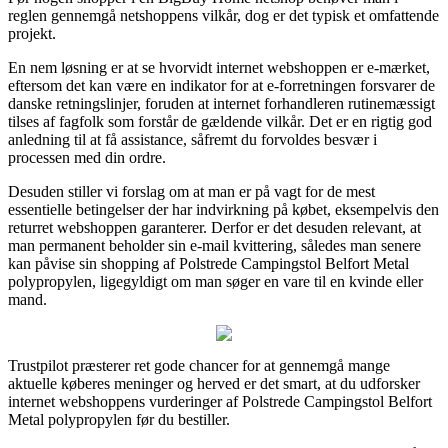
reglen gennemgå netshoppens vilkår, dog er det typisk et omfattende
projekt.
En nem løsning er at se hvorvidt internet webshoppen er e-mærket,
eftersom det kan være en indikator for at e-forretningen forsvarer de
danske retningslinjer, foruden at internet forhandleren rutinemæssigt
tilses af fagfolk som forstår de gældende vilkår. Det er en rigtig god
anledning til at få assistance, såfremt du forvoldes besvær i
processen med din ordre.
Desuden stiller vi forslag om at man er på vagt for de mest
essentielle betingelser der har indvirkning på købet, eksempelvis den
returret webshoppen garanterer. Derfor er det desuden relevant, at
man permanent beholder sin e-mail kvittering, således man senere
kan påvise sin shopping af Polstrede Campingstol Belfort Metal
polypropylen, ligegyldigt om man søger en vare til en kvinde eller
mand.
Trustpilot præsterer ret gode chancer for at gennemgå mange
aktuelle køberes meninger og herved er det smart, at du udforsker
internet webshoppens vurderinger af Polstrede Campingstol Belfort
Metal polypropylen før du bestiller.