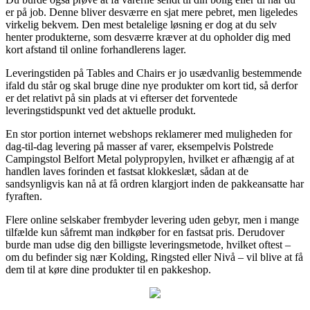
er på job. Denne bliver desværre en sjat mere pebret, men ligeledes
virkelig bekvem. Den mest betalelige løsning er dog at du selv
henter produkterne, som desværre kræver at du opholder dig med
kort afstand til online forhandlerens lager.
Leveringstiden på Tables and Chairs er jo usædvanlig bestemmende
ifald du står og skal bruge dine nye produkter om kort tid, så derfor
er det relativt på sin plads at vi efterser det forventede
leveringstidspunkt ved det aktuelle produkt.
En stor portion internet webshops reklamerer med muligheden for
dag-til-dag levering på masser af varer, eksempelvis Polstrede
Campingstol Belfort Metal polypropylen, hvilket er afhængig af at
handlen laves forinden et fastsat klokkeslæt, sådan at de
sandsynligvis kan nå at få ordren klargjort inden de pakkeansatte har
fyraften.
Flere online selskaber frembyder levering uden gebyr, men i mange
tilfælde kun såfremt man indkøber for en fastsat pris. Derudover
burde man udse dig den billigste leveringsmetode, hvilket oftest –
om du befinder sig nær Kolding, Ringsted eller Nivå – vil blive at få
dem til at køre dine produkter til en pakkeshop.