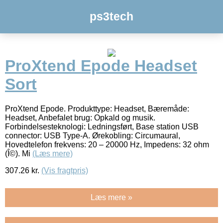
ps3tech
ProXtend Epode Headset
Sort
ProXtend Epode. Produkttype: Headset, Bæremåde:
Headset, Anbefalet brug: Opkald og musik.
Forbindelsesteknologi: Ledningsført, Base station USB
connector: USB Type-A. Ørekobling: Circumaural,
Hovedtelefon frekvens: 20 – 20000 Hz, Impedens: 32 ohm
(Î©). Mi
(Læs mere)
307.26
kr.
(Vis fragtpris)
Læs mere »