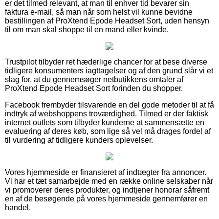
er det tilmed relevant, at man til enhver tid bevarer sin
faktura e-mail, så man når som helst vil kunne bevidne
bestillingen af ProXtend Epode Headset Sort, uden hensyn
til om man skal shoppe til en mand eller kvinde.
Trustpilot tilbyder ret hæderlige chancer for at bese diverse
tidligere konsumenters iagttagelser og af den grund slår vi et
slag for, at du gennemsøger netbutikkens omtaler af
ProXtend Epode Headset Sort forinden du shopper.
Facebook frembyder tilsvarende en del gode metoder til at få
indtryk af webshoppens troværdighed. Tilmed er der faktisk
internet outlets som tilbyder kunderne at sammensætte en
evaluering af deres køb, som lige så vel må drages fordel af
til vurdering af tidligere kunders oplevelser.
Vores hjemmeside er finansieret af indtægter fra annoncer.
Vi har et tæt samarbejde med en række online selskaber når
vi promoverer deres produkter, og indtjener honorar såfremt
en af de besøgende på vores hjemmeside gennemfører en
handel.