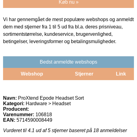
Køb nu »
Vi har gennemgået de mest populære webshops og anmeldt
dem med stjerner fra 1 til 5 ud fra bl.a. deres prisniveau,
sortimentstørrelse, kundeservice, brugervenlighed,
betingelser, leveringsformer og betalingsmuligheder.
Bedst anmeldte webshops
Webshop
Stjerner
Link
Navn:
ProXtend Epode Headset Sort
Kategori:
Hardware > Headset
Producent:
Varenummer:
106818
EAN:
5714590008449
Vurderet til
4.1
ud af 5 stjerner baseret på
18
anmeldelser