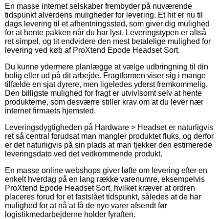
En masse internet selskaber frembyder på nuværende
tidspunkt alverdens muligheder for levering. Et hit er nu til
dags levering til et afhentningssted, som giver dig mulighed
for at hente pakken når du har lyst. Leveringstypen er altså
ret simpel, og tit endvidere den mest betalelige mulighed for
levering ved køb af ProXtend Epode Headset Sort.
Du kunne ydermere planlægge at vælge udbringning til din
bolig eller ud på dit arbejde. Fragtformen viser sig i mange
tilfælde en sjat dyrere, men ligeledes yderst fremkommelig.
Den billigste mulighed for fragt er utvivlsomt selv at hente
produkterne, som desværre stiller krav om at du lever nær
internet firmaets hjemsted.
Leveringsdygtigheden på Hardware > Headset er naturligvis
ret så central forudsat man mangler produktet fluks, og derfor
er det naturligvis på sin plads at man tjekker den estimerede
leveringsdato ved det vedkommende produkt.
En masse online webshops giver løfte om levering efter en
enkelt hverdag på en lang række varenumre, eksempelvis
ProXtend Epode Headset Sort, hvilket kræver at ordren
placeres forud for et fastslået tidspunkt, således at de har
mulighed for at nå at få de nye varer afsendt før
logistikmedarbejderne holder fyraften.