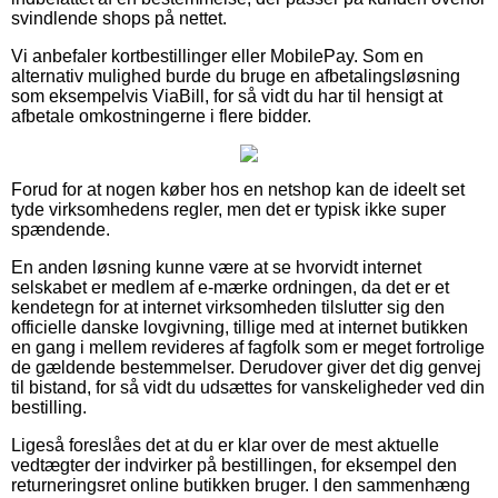
svindlende shops på nettet.
Vi anbefaler kortbestillinger eller MobilePay. Som en
alternativ mulighed burde du bruge en afbetalingsløsning
som eksempelvis ViaBill, for så vidt du har til hensigt at
afbetale omkostningerne i flere bidder.
Forud for at nogen køber hos en netshop kan de ideelt set
tyde virksomhedens regler, men det er typisk ikke super
spændende.
En anden løsning kunne være at se hvorvidt internet
selskabet er medlem af e-mærke ordningen, da det er et
kendetegn for at internet virksomheden tilslutter sig den
officielle danske lovgivning, tillige med at internet butikken
en gang i mellem revideres af fagfolk som er meget fortrolige
de gældende bestemmelser. Derudover giver det dig genvej
til bistand, for så vidt du udsættes for vanskeligheder ved din
bestilling.
Ligeså foreslåes det at du er klar over de mest aktuelle
vedtægter der indvirker på bestillingen, for eksempel den
returneringsret online butikken bruger. I den sammenhæng