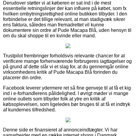
Derudover støtter vi at køberen er sat ind i de mest
essentielle retningslinjer der kan influere på købet, som fx
hvilken ombytningsrettighed online butikken tilbyder. I den
forbindelse er det tillige relevant, at man stadigvæk sikrer
ens faktura, således man fremadrettet vil kunne
dokumentere sin ordre af Pude Macapa Blå, uden hensyn til
om du skal shoppe til en kvinde eller mand.
Trustpilot frembringer forholdsvis relevante chancer for at
verificere mange forhenværende forbrugeres iagttagelser og
på grund af dette slår vi et slag for, at du gennemgår online
virksomhedens kritik af Pude Macapa Blå forinden du
placerer din ordre.
Facebook leverer ydermere ret så fine genveje til at få et kig
ind i e-forhandlerens pålidelighed. I øvrigt møder vi mange
online outlets som tilbyder folk at ytre en kritik af
købsoplevelsen, som ligeledes bør bruges til at få et indtryk
af kundernes tilfredshed.
Denne side er finansieret af annonceindtægter. Vi har
samarbejder med en række internet shops i Danmark