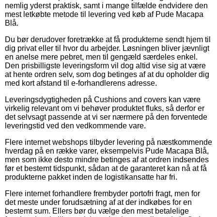
nemlig yderst praktisk, samt i mange tilfælde endvidere den
mest letkøbte metode til levering ved køb af Pude Macapa
Blå.
Du bør derudover foretrække at få produkterne sendt hjem til
dig privat eller til hvor du arbejder. Løsningen bliver jævnligt
en anelse mere pebret, men til gengæld særdeles enkel.
Den prisbilligste leveringsform vil dog altid vise sig at være
at hente ordren selv, som dog betinges af at du opholder dig
med kort afstand til e-forhandlerens adresse.
Leveringsdygtigheden på Cushions and covers kan være
virkelig relevant om vi behøver produktet fluks, så derfor er
det selvsagt passende at vi ser nærmere på den forventede
leveringstid ved den vedkommende vare.
Flere internet webshops tilbyder levering på næstkommende
hverdag på en række varer, eksempelvis Pude Macapa Blå,
men som ikke desto mindre betinges af at ordren indsendes
før et bestemt tidspunkt, sådan at de garanteret kan nå at få
produkterne pakket inden de logistikansatte har fri.
Flere internet forhandlere frembyder portofri fragt, men for
det meste under forudsætning af at der indkøbes for en
bestemt sum. Ellers bør du vælge den mest betalelige