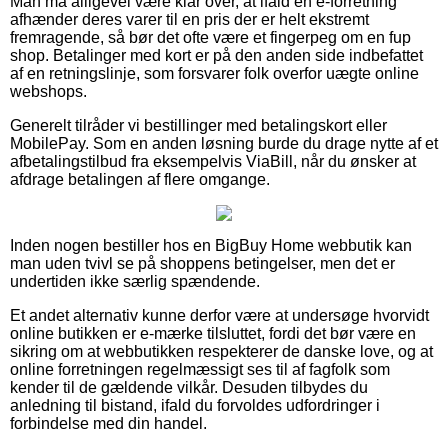
Man må alligevel være klar over, at ifald en e-forretning
afhænder deres varer til en pris der er helt ekstremt
fremragende, så bør det ofte være et fingerpeg om en fup
shop. Betalinger med kort er på den anden side indbefattet
af en retningslinje, som forsvarer folk overfor uægte online
webshops.
Generelt tilråder vi bestillinger med betalingskort eller
MobilePay. Som en anden løsning burde du drage nytte af et
afbetalingstilbud fra eksempelvis ViaBill, når du ønsker at
afdrage betalingen af flere omgange.
Inden nogen bestiller hos en BigBuy Home webbutik kan
man uden tvivl se på shoppens betingelser, men det er
undertiden ikke særlig spændende.
Et andet alternativ kunne derfor være at undersøge hvorvidt
online butikken er e-mærke tilsluttet, fordi det bør være en
sikring om at webbutikken respekterer de danske love, og at
online forretningen regelmæssigt ses til af fagfolk som
kender til de gældende vilkår. Desuden tilbydes du
anledning til bistand, ifald du forvoldes udfordringer i
forbindelse med din handel.