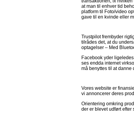
transaktionen, fx hvilke
at man til enhver tid be
platform til Foto/video 
gave til en kvinde eller 
Trustpilot frembyder rigt
tilrådes det, at du under
optagelser – Med Bluetoo
Facebook yder ligeledes f
ses endda internet virk
må benyttes til at danne 
Vores website er finansie
vi annoncerer deres prod
Orientering omkring produ
der er blevet udført efte