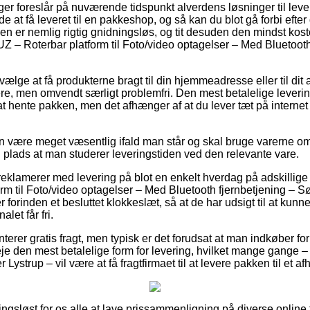
nger foreslår på nuværende tidspunkt alverdens løsninger til lev
 at få leveret til en pakkeshop, og så kan du blot gå forbi efter 
typen er nemlig rigtig gnidningsløs, og tit desuden den mindst kos
Z – Roterbar platform til Foto/video optagelser – Med Bluetooth
ge at få produkterne bragt til din hjemmeadresse eller til dit
re, men omvendt særligt problemfri. Den mest betalelige leveri
v at hente pakken, men det afhænger af at du lever tæt på inter
an være meget væsentlig ifald man står og skal bruge varerne 
n plads at man studerer leveringstiden ved den relevante vare.
 reklamerer med levering på blot en enkelt hverdag på adskillig
m til Foto/video optagelser – Med Bluetooth fjernbetjening – Sø
r forinden et besluttet klokkeslæt, så at de har udsigt til at kunne
alet får fri.
nterer gratis fragt, men typisk er det forudsat at man indkøber for
den mest betalelige form for levering, hvilket mange gange – 
ystrup – vil være at få fragtfirmaet til at levere pakken til et a
ngsløst for os alle at lave prissammenligning på diverse online 