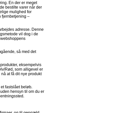
ering. En der er meget
de bestilte varer når der
telige mulighed for
 fjernbetjening –
 arbejdes adresse. Denne
ngsmetode vil dog i de
net webshoppens
omgående, så med det
e produkter, eksempelvis
lv/Rød, som alligevel er
 nå at få dit nye produkt
 et fastslået beløb.
uden hensyn til om du er
fhentningssted.
firmaer, og til gengæld