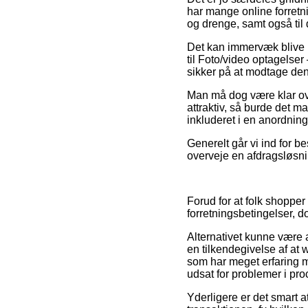
har mange online forretni
og drenge, samt også til
Det kan immervæk blive ny
til Foto/video optagelser
sikker på at modtage den
Man må dog være klar over
attraktiv, så burde det m
inkluderet i en anordning
Generelt går vi ind for b
overveje en afdragsløsni
Forud for at folk shoppe
forretningsbetingelser, do
Alternativet kunne være
en tilkendegivelse af at 
som har meget erfaring m
udsat for problemer i pr
Yderligere er det smart 