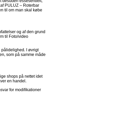
et desuden essesentielt,
en af PULUZ – Roterbar
yn til om man skal købe
pfattelser og af den grund
m til Foto/video
pålidelighed. I øvrigt
elsen, som på samme måde
ige shops på nettet idet
aver en handel.
svar for modifikationer