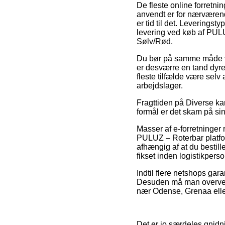
De fleste online forretni
anvendt er for nærværende
er tid til det. Leverings
levering ved køb af PULU
Sølv/Rød.
Du bør på samme måde væl
er desværre en tand dyre
fleste tilfælde være sel
arbejdslager.
Fragttiden på Diverse k
formål er det skam på si
Masser af e-forretninger
PULUZ – Roterbar platfor
afhængig af at du bestille
fikset inden logistikperson
Indtil flere netshops gara
Desuden må man overveje 
nær Odense, Grenaa eller L
Det er jo særdeles gnidni