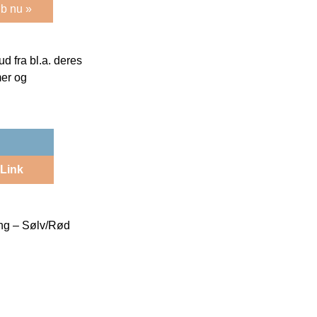
b nu »
 fra bl.a. deres
mer og
Link
ing – Sølv/Rød