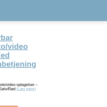
rbar
to/video
Med
nbetjening
oto/video optagelser –
– Sølv/Rød
(Læs mere)