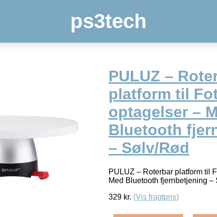
ps3tech
PULUZ – Rote
platform til Fo
optagelser – 
Bluetooth fjer
– Sølv/Rød
PULUZ – Roterbar platform til F
Med Bluetooth fjernbetjening 
329
kr.
(Vis fragtpris)