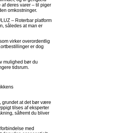
f deres varer – til piger
uden omkostninger.
 PULUZ – Roterbar platform
en, således at man er
 som virker overordentlig
ortbestillinger er dog
tiv mulighed bør du
ngere tidsrum.
tikkens
 grundet at det bør være
ppigt tilses af eksperter
ning, såfremt du bliver
 forbindelse med