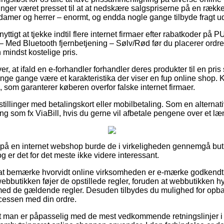
nger været presset til at at nedskære salgspriserne på en række a
 damer og herrer – enormt, og endda nogle gange tilbyde fragt 
ttigt at tjekke indtil flere internet firmaer efter rabatkoder på
 – Med Bluetooth fjernbetjening – Sølv/Rød før du placerer ordr
 mindst kostelige pris.
, at ifald en e-forhandler forhandler deres produkter til en pris
ange gange være et karakteristika der viser en fup online shop. K
, som garanterer køberen overfor falske internet firmaer.
estillinger med betalingskort eller mobilbetaling. Som en alterna
ng som fx ViaBill, hvis du gerne vil afbetale pengene over et læ
r på en internet webshop burde de i virkeligheden gennemgå bu
g er det for det meste ikke videre interessant.
 at bemærke hvorvidt online virksomheden er e-mærke godkendt,
webbutikken føjer de opstillede regler, foruden at webbutikken hy
ed de gældende regler. Desuden tilbydes du mulighed for opbak
ocessen med din ordre.
at man er påpasselig med de mest vedkommende retningslinjer i