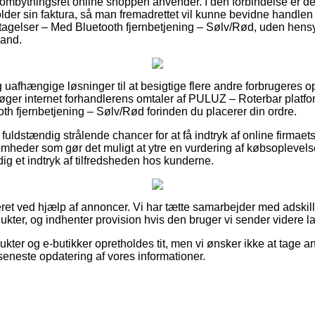
n ombytningsret online shoppen anvender. I den forbindelse er d
holder sin faktura, så man fremadrettet vil kunne bevidne handl
optagelser – Med Bluetooth fjernbetjening – Sølv/Rød, uden hens
mand.
ig uafhængige løsninger til at besigtige flere andre forbrugeres o
søger internet forhandlerens omtaler af PULUZ – Roterbar platfor
th fjernbetjening – Sølv/Rød forinden du placerer din ordre.
uldstændig strålende chancer for at få indtryk af online firmaets 
somheder som gør det muligt at ytre en vurdering af købsoplev
dig et indtryk af tilfredsheden hos kunderne.
ret ved hjælp af annoncer. Vi har tætte samarbejder med adskill
ukter, og indhenter provision hvis den bruger vi sender videre l
kter og e-butikker opretholdes tit, men vi ønsker ikke at tage an
r seneste opdatering af vores informationer.