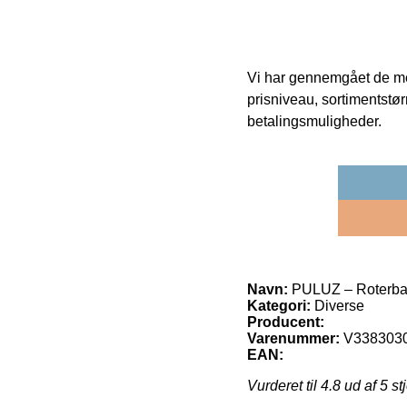
Vi har gennemgået de mes
prisniveau, sortimentstø
betalingsmuligheder.
Navn:
PULUZ – Roterbar 
Kategori:
Diverse
Producent:
Varenummer:
V338303
EAN:
Vurderet til
4.8
ud af 5 st