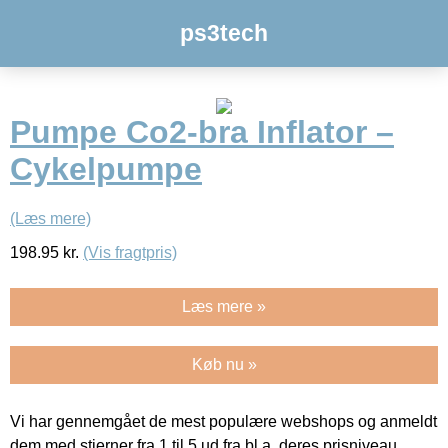
ps3tech
Pumpe Co2-bra Inflator –
Cykelpumpe
(Læs mere)
198.95
kr.
(Vis fragtpris)
Læs mere »
Køb nu »
Vi har gennemgået de mest populære webshops og anmeldt
dem med stjerner fra 1 til 5 ud fra bl.a. deres prisniveau,