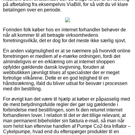
på afbetaling fra eksempelvis ViaBill, for så vidt du vil klare
betalingen over en periode.
Forinden folk køber hos en internet forhandler behøver de
når alt kommer til alt betragte virksomhedens
forretningsvilkår, det er dog for det meste ikke særlig sjovt.
En anden valgmulighed er at se nærmere på hvorvidt online
forretningen er medlem af e-mærke ordningen, fordi det
almindeligvis er en erklæring om at internet shoppen
opfylder gældende dansk lovgivning, foruden at
webbutikken jævnligt tilses af specialister der er meget
fortrolige vilkårene. Dette er en god lejlighed til en
håndsrækning, ifald du bliver udsat for besvær i processen
med din bestilling.
For øvrigt kan det være til hjælp at køber er påpasselig med
de mest betydningsfulde regler der gør sig gældende i
forbindelse med bestillingen, som fx den returret internet
forhandleren lover. I relation til det er det tillige relevant, at
man permanent bibeholder sin faktura e-mail, så man når
som helst kan eftervise handlen af Pumpe Co2-bra Inflator –
Cykelpumpe, hvad end du efterspørger produkter til en