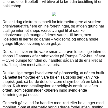
Lillerød eller Ebeltoft – vil blive at få kørt din bestilling til en
pakkeshop.
Det er i dag ekstremt simpelt for internetbrugere at vurdere
prisniveauet fra flere online forretninger, og af den grund har
utallige internet shops været tvunget til at sænke
prisniveauet på mange af deres varer – til børn, men
ligeledes til herrer og damer – voldsomt, og endda nogle
gange tilbyde levering uden gebyr.
Det kan til hver en tid være smart at prøve forskellige internet
shops i Danmark efter rabatkoder på Pumpe Co2-bra Inflator
– Cykelpumpe forinden du handler, sådan at du er sikret at
skaffe sig den mest attraktive pris.
Du skal lige meget hvad være så påpasselig, at når en butik
på nettet frembyder en vare for en salgspris der kan virke
utopisk god, så burde det ofte være et symbol på en falsk e-
shop. Køb med betalingskort er heldigvis omsluttet af en
orden, som begunstiger køberen imod svindlende
forretninger på nettet.
Generelt går vi ind for handler med kort eller betalinger med
mobilen. Som et alternativ bør du drage fordel af en løsning