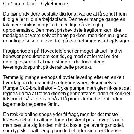
Co2-bra Inflator – Cykelpumpe.
Du bør endvidere beslutte dig for at vælge at få sendt hjem
til dig eller til din arbejdsplads. Denne er mange gange en
tak mere omkostningsfuld, men lige så vel rigtig
uproblematisk. Den mest prisbevidste fragtform kan ikke
modsiges at være selv at hente pakken, men den mulighed
er betinget af at du lever tæt på e-forretningens arbejdslager.
Fragtperioden på Hovedtelefoner er meget aktuel ifald vi
behøver produktet om kort tid, og med det formål er det
nemlig essentielt at man studerer det forventede
leveringstidspunkt på det aktuelle produkt.
Temmelig mange e-shops tilbyder levering efter en enkelt
hverdag på deres bedst sælgende varer, eksempelvis
Pumpe Co2-bra Inflator – Cykelpumpe, men glem ikke at det
regnes ud fra at transaktionen gennemføres inden et konkret
tidspunkt, så at de kan nå at få produkterne betjent inden
lagermedarbejderne får fri.
En række online shops yder fri fragt, men for det meste
kræves det at du aftager for en bestemt pris. I øvrigt skulle
man beslutte sig for den mindst kostelige leveringsmodel,
som typisk – uafhængig om du befinder sig nær Odense,