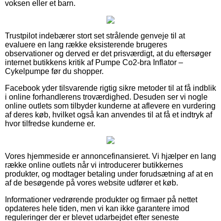
voksen eller et barn.
Trustpilot indebærer stort set strålende genveje til at
evaluere en lang række eksisterende brugeres
observationer og derved er det prisværdigt, at du eftersøger
internet butikkens kritik af Pumpe Co2-bra Inflator –
Cykelpumpe før du shopper.
Facebook yder tilsvarende rigtig sikre metoder til at få indblik
i online forhandlerens troværdighed. Desuden ser vi nogle
online outlets som tilbyder kunderne at aflevere en vurdering
af deres køb, hvilket også kan anvendes til at få et indtryk af
hvor tilfredse kunderne er.
Vores hjemmeside er annoncefinansieret. Vi hjælper en lang
række online outlets når vi introducerer butikkernes
produkter, og modtager betaling under forudsætning af at en
af de besøgende på vores website udfører et køb.
Informationer vedrørende produkter og firmaer på nettet
opdateres hele tiden, men vi kan ikke garantere imod
reguleringer der er blevet udarbejdet efter seneste