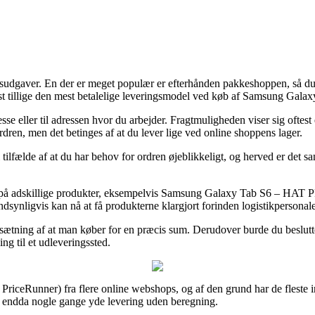
ingsudgaver. En der er meget populær er efterhånden pakkeshoppen, så du 
ftest tillige den mest betalelige leveringsmodel ved køb af Samsung 
esse eller til adressen hvor du arbejder. Fragtmuligheden viser sig ofte
rdren, men det betinges af at du lever lige ved online shoppens lager.
tilfælde af at du har behov for ordren øjeblikkeligt, og herved er det sa
ing på adskillige produkter, eksempelvis Samsung Galaxy Tab S6 – HA
ndsynligvis kan nå at få produkterne klargjort forinden logistikpersonalet
sætning af at man køber for en præcis sum. Derudover burde du beslutte 
ing til et udleveringssted.
 PriceRunner) fra flere online webshops, og af den grund har de fleste in
, og endda nogle gange yde levering uden beregning.