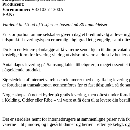
Producent:
Varenummer:
V33103511300A
EAN:
Vurderet til
4.5
ud af 5 stjerner baseret på
30
anmeldelser
En stor portion online selskaber giver i dag et bredt udvalg af lever
tidspunkt. Leveringstypen er nemlig i høj grad let gængelig, samt o
Du kan endvidere planlægge at få varerne sendt hjem til din privatadr
kostelige form for levering vil dog utvivlsomt være at du selv henter o
Antal dages levering på Samsung tablet tilbehør er jo meget essentiel i 
pågældende produkt.
Størstedelen af internet varehuse reklamerer med dag-til-dag lever
er forudsat at transaktionen gennemføres før et fast tidspunkt, så de sa
Nogle shops på nettet byder på gratis levering, men oftest under forud
i Kolding, Odder eller Ribe – vil være at få dem til at levere din bestill
Det er særdeles nemt for internetbrugere at sammenligne priser (via fx
varerne – til juniorer, og ligeså til damer og herrer – eftertrykkeligt