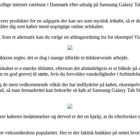
orskellige internet varehuse i Danmark efter udsalg på Samsung Gala
erer produkter for en salgspris der kan ses som mystisk letkøbt, så er de
redder dig som køber imod uoprigtige online selskaber.
 Som et alternativ kan du vælge en afdragsordning fra for eksempel ViaBi
tikkens regler, det er dog i mange tilfælde et tidskrævende arbejde.
bet er e-mærke tilsluttet, eftersom det almindeligvis er et billede på at i
n god genvej til støtte, hvis du forvoldes vanskeligheder i forbindelse
de mest vedkommende vilkår der har indflydelse på købet, eksempelvis 
ngsmail, så man fremadrettet kan bekræfte sit køb af Samsung Galaxy T
tidligere køberes bedømmelser og derved er det en hjælp, at du efterfo
ine virksomhedens popularitet. Her er der faktisk butikker på nettet hvor