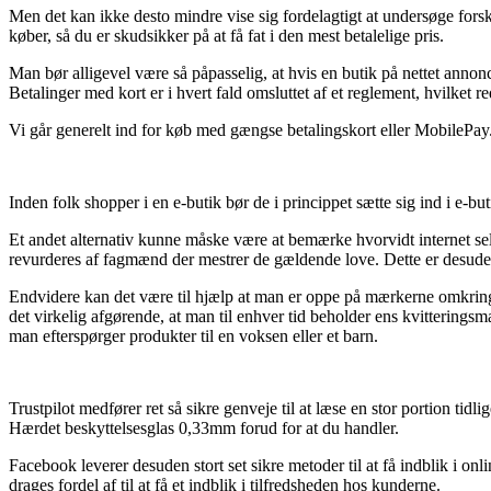
Men det kan ikke desto mindre vise sig fordelagtigt at undersøge f
køber, så du er skudsikker på at få fat i den mest betalelige pris.
Man bør alligevel være så påpasselig, at hvis en butik på nettet annonc
Betalinger med kort er i hvert fald omsluttet af et reglement, hvilket 
Vi går generelt ind for køb med gængse betalingskort eller MobilePay.
Inden folk shopper i en e-butik bør de i princippet sætte sig ind i e-bu
Et andet alternativ kunne måske være at bemærke hvorvidt internet selska
revurderes af fagmænd der mestrer de gældende love. Dette er desuden e
Endvidere kan det være til hjælp at man er oppe på mærkerne omkring 
det virkelig afgørende, at man til enhver tid beholder ens kvitteri
man efterspørger produkter til en voksen eller et barn.
Trustpilot medfører ret så sikre genveje til at læse en stor portion 
Hærdet beskyttelsesglas 0,33mm forud for at du handler.
Facebook leverer desuden stort set sikre metoder til at få indblik i onl
drages fordel af til at få et indblik i tilfredsheden hos kunderne.