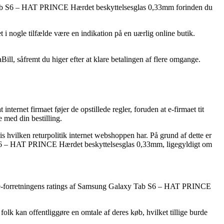
xy Tab S6 – HAT PRINCE Hærdet beskyttelsesglas 0,33mm forinden du
t i nogle tilfælde være en indikation på en uærlig online butik.
ll, såfremt du higer efter at klare betalingen af flere omgange.
nternet firmaet føjer de opstillede regler, foruden at e-firmaet tit
 med din bestilling.
hvilken returpolitik internet webshoppen har. På grund af dette er
ab S6 – HAT PRINCE Hærdet beskyttelsesglas 0,33mm, ligegyldigt om
rsker e-forretningens ratings af Samsung Galaxy Tab S6 – HAT PRINCE
 folk kan offentliggøre en omtale af deres køb, hvilket tillige burde