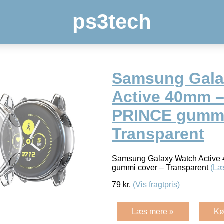
ps3tech
Samsung Gala
Active 40mm 
PRINCE gummi
Transparent
Samsung Galaxy Watch Activ
gummi cover – Transparent
(Læ
79
kr.
(Vis fragtpris)
Læs mere »
Kø