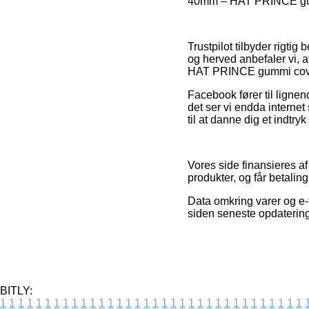
40mm – HAT PRINCE gummi 
Trustpilot tilbyder rigt
og herved anbefaler vi, 
HAT PRINCE gummi cover 
Facebook fører til lignen
det ser vi endda internet
til at danne dig et indtry
Vores side finansieres af
produkter, og får betalin
Data omkring varer og e-
siden seneste opdatering
BITLY:
1
1
1
1
1
1
1
1
1
1
1
1
1
1
1
1
1
1
1
1
1
1
1
1
1
1
1
1
1
1
1
1
1
1