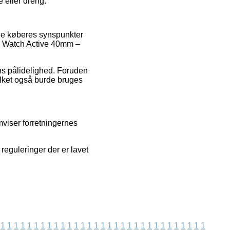
 eller dreng.
nde køberes synspunkter
xy Watch Active 40mm –
ens pålidelighed. Foruden
vilket også burde bruges
mviser forretningernes
reguleringer der er lavet
1
1
1
1
1
1
1
1
1
1
1
1
1
1
1
1
1
1
1
1
1
1
1
1
1
1
1
1
1
1
1