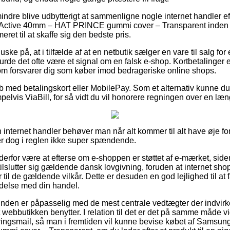
indre blive udbytterigt at sammenligne nogle internet handler ef
ctive 40mm – HAT PRINCE gummi cover – Transparent inden d
ret til at skaffe sig den bedste pris.
ke på, at i tilfælde af at en netbutik sælger en vare til salg fo
burde det ofte være et signal om en falsk e-shop. Kortbetalinger e
om forsvarer dig som køber imod bedrageriske online shops.
øb med betalingskort eller MobilePay. Som et alternativ kunne d
elvis ViaBill, for så vidt du vil honorere regningen over en læ
 internet handler behøver man når alt kommer til alt have øje fo
er dog i reglen ikke super spændende.
n derfor være at efterse om e-shoppen er støttet af e-mærket, si
tilslutter sig gældende dansk lovgivning, foruden at internet sh
til de gældende vilkår. Dette er desuden en god lejlighed til at få
ndelse med din handel.
kunden er påpasselig med de mest centrale vedtægter der indvirk
 webbutikken benytter. I relation til det er det på samme måde v
eringsmail, så man i fremtiden vil kunne bevise købet af Samsu