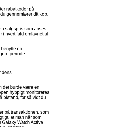
ter rabatkoder på
u gennemfører dit køb,
r en salgspris som anses
r i hvert fald omfavnet af
u benytte en
ngere periode.
r dens
den det burde være en
oppen hyppigt monitoreres
 bistand, for så vidt du
er på transaktionen, som
igtigt, at man når som
ng Galaxy Watch Active