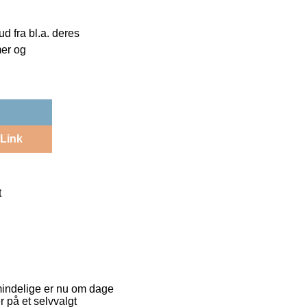
 fra bl.a. deres
mer og
Link
t
lmindelige er nu om dage
er på et selvvalgt