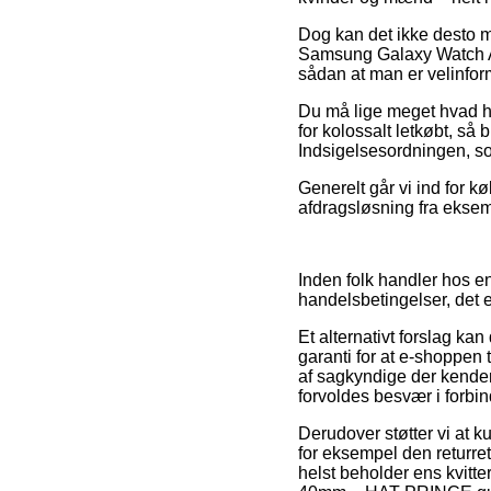
Dog kan det ikke desto m
Samsung Galaxy Watch A
sådan at man er velinforme
Du må lige meget hvad hus
for kolossalt letkøbt, så 
Indsigelsesordningen, s
Generelt går vi ind for k
afdragsløsning fra eksemp
Inden folk handler hos en
handelsbetingelser, det 
Et alternativt forslag ka
garanti for at e-shoppen 
af sagkyndige der kender 
forvoldes besvær i forbi
Derudover støtter vi at 
for eksempel den returret
helst beholder ens kvitt