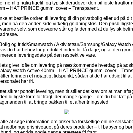
r nemlig rigtig ligetil, og typisk derudover den billigste fragtf
mm – HAT PRINCE gummi cover – Transparent.
 at bestille ordren til levering til din privatbolig eller ud på d
, men på den anden side virkelig gnidningsløs. Den prisbilligste f
varerne selv, som desværre står og falder med at du fysisk befi
 adresse.
olig og fritid/Smartwatch / Aktivitetsur/Samsung/Galaxy Watch A
is du har behov for produktet inden for få dage, og af den grund e
merede leveringsdato på den respektive vare.
lets giver løfte om levering på næstkommende hverdag på adski
laxy Watch Active 40mm – HAT PRINCE gummi cover – Transpar
ller forinden et nøjagtigt tidspunkt, sådan at de har udsigt til a
ersonalet har fri.
tet sikrer portofri levering, men tit stiller det krav om at man af
n billigste form for fragt, der mange gange – om du bor tæt p
fragtmanden til at bringe pakken til et afhentningssted.
alle at søge information om priser fra forskellige online selskabe
at nedbringe prisniveauet på deres produkter – til babyer og bør
 bund, og endda nogle gange præstere fri fragt.