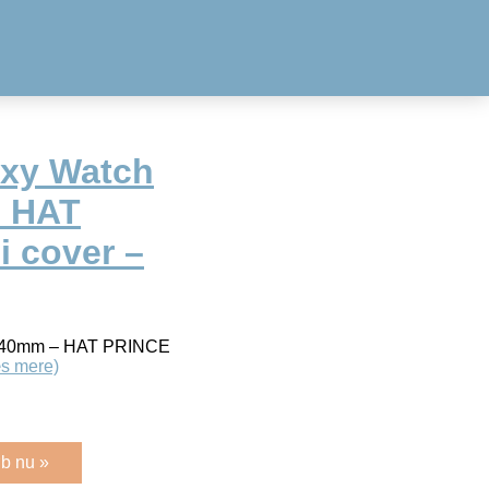
xy Watch
– HAT
 cover –
e 40mm – HAT PRINCE
s mere)
b nu »