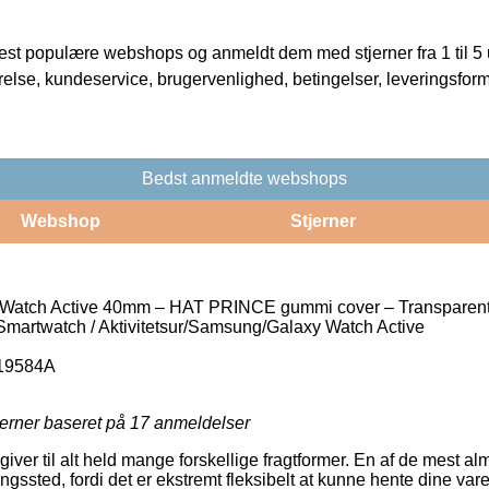
t populære webshops og anmeldt dem med stjerner fra 1 til 5 ud
rrelse, kundeservice, brugervenlighed, betingelser, leveringsfor
Bedst anmeldte webshops
Webshop
Stjerner
atch Active 40mm – HAT PRINCE gummi cover – Transparen
d/Smartwatch / Aktivitetsur/Samsung/Galaxy Watch Active
19584A
jerner baseret på
17
anmeldelser
iver til alt held mange forskellige fragtformer. En af de mest a
eringssted, fordi det er ekstremt fleksibelt at kunne hente dine var