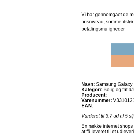
Vi har gennemgået de mes
prisniveau, sortimentstø
betalingsmuligheder.
Navn:
Samsung Galaxy W
Kategori:
Bolig og friti
Producent:
Varenummer:
V331012
EAN:
Vurderet til
3.7
ud af 5 st
En række internet shops g
at få leveret til et udlev