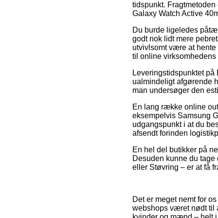
tidspunkt. Fragtmetoden e
Galaxy Watch Active 40
Du burde ligeledes påtænke
godt nok lidt mere pebret
utvivlsomt være at hente 
til online virksomhedens
Leveringstidspunktet på B
ualmindeligt afgørende hv
man undersøger den esti
En lang række online out
eksempelvis Samsung Ga
udgangspunkt i at du besti
afsendt forinden logistikp
En hel del butikker på net
Desuden kunne du tage de
eller Støvring – er at få 
Det er meget nemt for os 
webshops været nødt til 
kvinder og mænd – helt i