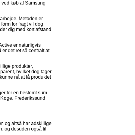
orm ved køb af Samsung
it arbejde. Metoden er
orm for fragt vil dog
nder dig med kort afstand
ctive er naturligvis
r det ret så centralt at
llige produkter,
ent, hvilket dog tager
t kunne nå at få produktet
tager for en bestemt sum.
å Køge, Frederikssund
r, og altså har adskillige
n, og desuden også til