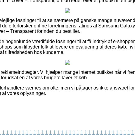
cover – Transparent, om du leder efter et produkt til en pige
ig belejlige løsninger til at se nærmere på ganske mange nuvære
at du efterforsker online forretningens ratings af Samsung Gala
– Transparent forinden du bestiller.
de nogenlunde værdifulde løsninger til at få indtryk af e-shopp
 shops som tilbyder folk at levere en evaluering af deres køb, h
k af tilfredsheden hos kunderne.
 reklameindtægter. Vi hjælper mange internet butikker når vi fre
g forudsat en af vores brugere laver et køb.
forhandlere værnes om ofte, men vi påtager os ikke ansvaret for 
 af vores oplysninger.
1
1
1
1
1
1
1
1
1
1
1
1
1
1
1
1
1
1
1
1
1
1
1
1
1
1
1
1
1
1
1
1
1
1
1