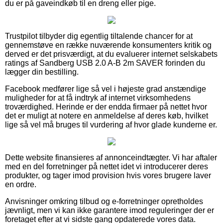
du er på gaveindkøb til en dreng eller pige.
Trustpilot tilbyder dig egentlig tiltalende chancer for at
gennemstøve en række nuværende konsumenters kritik og
derved er det prisværdigt, at du evaluerer internet selskabets
ratings af Sandberg USB 2.0 A-B 2m SAVER forinden du
lægger din bestilling.
Facebook medfører lige så vel i højeste grad anstændige
muligheder for at få indtryk af internet virksomhedens
troværdighed. Herinde er der endda firmaer på nettet hvor
det er muligt at notere en anmeldelse af deres køb, hvilket
lige så vel må bruges til vurdering af hvor glade kunderne er.
Dette website finansieres af annonceindtægter. Vi har aftaler
med en del forretninger på nettet idet vi introducerer deres
produkter, og tager imod provision hvis vores brugere laver
en ordre.
Anvisninger omkring tilbud og e-forretninger opretholdes
jævnligt, men vi kan ikke garantere imod reguleringer der er
foretaget efter at vi sidste gang opdaterede vores data.