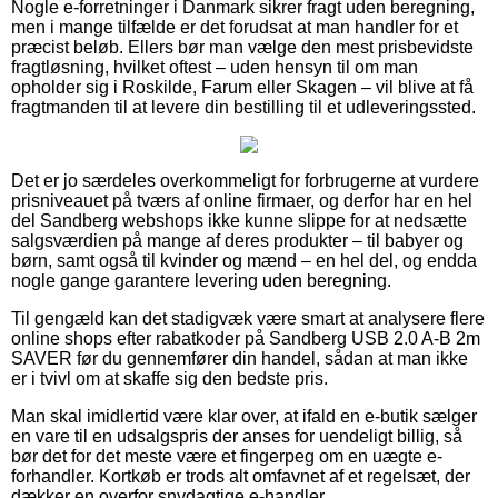
Nogle e-forretninger i Danmark sikrer fragt uden beregning,
men i mange tilfælde er det forudsat at man handler for et
præcist beløb. Ellers bør man vælge den mest prisbevidste
fragtløsning, hvilket oftest – uden hensyn til om man
opholder sig i Roskilde, Farum eller Skagen – vil blive at få
fragtmanden til at levere din bestilling til et udleveringssted.
Det er jo særdeles overkommeligt for forbrugerne at vurdere
prisniveauet på tværs af online firmaer, og derfor har en hel
del Sandberg webshops ikke kunne slippe for at nedsætte
salgsværdien på mange af deres produkter – til babyer og
børn, samt også til kvinder og mænd – en hel del, og endda
nogle gange garantere levering uden beregning.
Til gengæld kan det stadigvæk være smart at analysere flere
online shops efter rabatkoder på Sandberg USB 2.0 A-B 2m
SAVER før du gennemfører din handel, sådan at man ikke
er i tvivl om at skaffe sig den bedste pris.
Man skal imidlertid være klar over, at ifald en e-butik sælger
en vare til en udsalgspris der anses for uendeligt billig, så
bør det for det meste være et fingerpeg om en uægte e-
forhandler. Kortkøb er trods alt omfavnet af et regelsæt, der
dækker en overfor snydagtige e-handler.