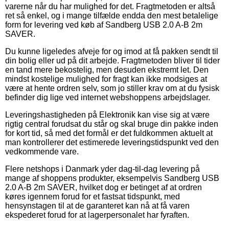
varerne når du har mulighed for det. Fragtmetoden er altså
ret så enkel, og i mange tilfælde endda den mest betalelige
form for levering ved køb af Sandberg USB 2.0 A-B 2m
SAVER.
Du kunne ligeledes afveje for og imod at få pakken sendt til
din bolig eller ud på dit arbejde. Fragtmetoden bliver til tider
en tand mere bekostelig, men desuden ekstremt let. Den
mindst kostelige mulighed for fragt kan ikke modsiges at
være at hente ordren selv, som jo stiller krav om at du fysisk
befinder dig lige ved internet webshoppens arbejdslager.
Leveringshastigheden på Elektronik kan vise sig at være
rigtig central forudsat du står og skal bruge din pakke inden
for kort tid, så med det formål er det fuldkommen aktuelt at
man kontrollerer det estimerede leveringstidspunkt ved den
vedkommende vare.
Flere netshops i Danmark yder dag-til-dag levering på
mange af shoppens produkter, eksempelvis Sandberg USB
2.0 A-B 2m SAVER, hvilket dog er betinget af at ordren
køres igennem forud for et fastsat tidspunkt, med
hensynstagen til at de garanteret kan nå at få varen
ekspederet forud for at lagerpersonalet har fyraften.