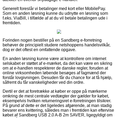
Generelt foreslår vi betalinger med kort eller MobilePay.
Som en anden løsning kunne du udnytte en løsning som
f.eks. ViaBill, i tilfælde af at du vil betale betalingen ude i
fremtiden.
Forinden nogen bestiller på en Sandberg e-forretning
behøver de principielt studere netshoppens handelsvilkår,
dog er det oftest en omfattende opgave.
En anden løsning kunne være at kontrollere om internet
selskabet er støttet af e-mærket, da det kan være en sikring
om at e-handlen respekterer de danske regler, foruden at
online virksomheden løbende besøges af fagmænd der
forstår lovgivningen. Desuden får du chance for at få hjælp,
såfremt du får vanskeligheder ved din ordre.
Dertil er det at foretrække at køber er oppe på mærkerne
omkring de mest centrale vedtægter der gælder for købet,
eksempelvis hvilken returneringsret e-forretningen tilsikrer.
På grund af dette er det ligeledes afgørende, at man stadig
bevarer ens kvittering, således man i fremtiden kan eftervise
købet af Sandberg USB 2.0 A-B 2m SAVER, ligegyldigt om