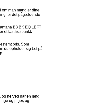
ral om man mangler dine
vering for det pågældende
is Santana B8 BK EQ LEFT
r et fast tidspunkt,
 bestemt pris. Som
 om du opholder sig tæt på
p.
e, og herved har en lang
enge og piger, og