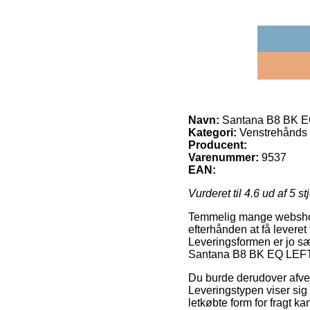
Navn:
Santana B8 BK EQ 
Kategori:
Venstrehånds 
Producent:
Varenummer:
9537
EAN:
Vurderet til
4.6
ud af 5 st
Temmelig mange webshops
efterhånden at få leveret
Leveringsformen er jo sær
Santana B8 BK EQ LEFT v
Du burde derudover afveje
Leveringstypen viser si
letkøbte form for fragt k