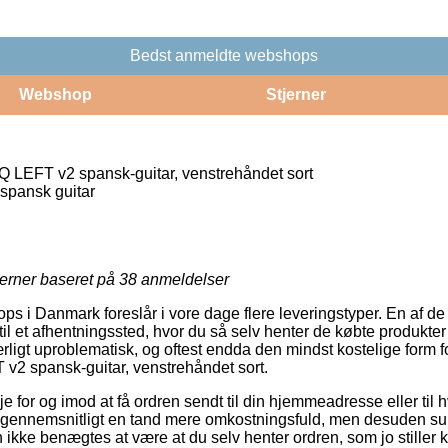
Bedst anmeldte webshops
Webshop
Stjerner
LEFT v2 spansk-guitar, venstrehåndet sort
spansk guitar
jerner baseret på
38
anmeldelser
 i Danmark foreslår i vore dage flere leveringstyper. En af d
 til et afhentningssted, hvor du så selv henter de købte produkter
ligt uproblematisk, og oftest endda den mindst kostelige form f
2 spansk-guitar, venstrehåndet sort.
 for og imod at få ordren sendt til din hjemmeadresse eller til h
g gennemsnitligt en tand mere omkostningsfuld, men desuden su
an ikke benægtes at være at du selv henter ordren, som jo stiller 