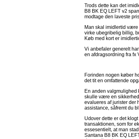
Trods dette kan det imidle
B8 BK EQ LEFT v2 spansk-g
modtage den laveste pris
Man skal imidlertid være 
virke ubegribelig billig, 
Køb med kort er imidlerti
Vi anbefaler generelt h
en afdragsordning fra fx 
Forinden nogen køber hos
det tit en omfattende opg
En anden valgmulighed 
skulle være en sikkerhed 
evalueres af jurister der
assistance, såfremt du b
Udover dette er det klog
transaktionen, som for ek
essesentielt, at man sta
Santana B8 BK EQ LEFT v2