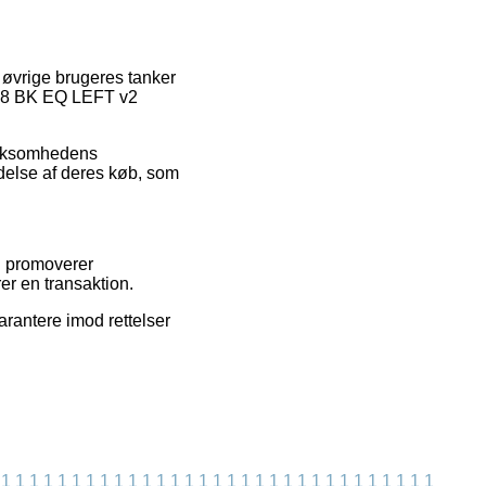
 øvrige brugeres tanker
a B8 BK EQ LEFT v2
virksomhedens
delse af deres køb, som
vi promoverer
er en transaktion.
arantere imod rettelser
1
1
1
1
1
1
1
1
1
1
1
1
1
1
1
1
1
1
1
1
1
1
1
1
1
1
1
1
1
1
1