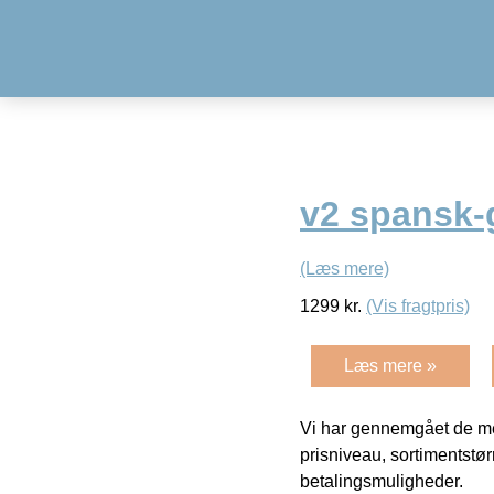
v2 spansk-g
(Læs mere)
1299
kr.
(Vis fragtpris)
Læs mere »
Vi har gennemgået de mes
prisniveau, sortimentstø
betalingsmuligheder.