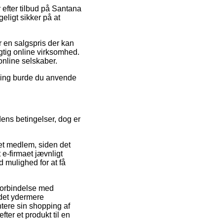
r efter tilbud på Santana
eligt sikker på at
r en salgspris der kan
igtig online virksomhed.
online selskaber.
sning burde du anvende
ens betingelser, dog er
t medlem, siden det
 e-firmaet jævnligt
d mulighed for at få
 forbindelse med
 det ydermere
tere sin shopping af
er et produkt til en