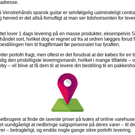
 adresse.
 Venstrehånds spansk guitar er selvfølgelig ualmindeligt cent
og herved er det altså fornuftigt at man ser tidshorisonten for le
nettet lover 1 dags levering på en masse produkter, eksempelv
åndet sort, hvilket dog er regnet ud fra at ordren lægges forud fo
estillingen hen til fragtfirmaet før personalet har fyraften.
er portofri fragt, men oftest er det forudsat at der købes for en
 dig den prisbilligste leveringsmanér, hvilket i mange tilfælde –
 – vil blive at få dem til at levere din bestilling til en pakkesho
rnetbrugere at finde de laveste priser på tværs af online varehus
t uundgåeligt at nedbringe salgspriserne på deres varer – til dr
rer – betragteligt, og endda nogle gange sikre portofri levering.