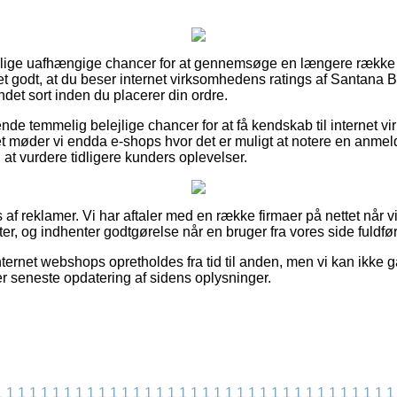
killige uafhængige chancer for at gennemsøge en længere række
det godt, at du beser internet virksomhedens ratings af Santan
det sort inden du placerer din ordre.
de temmelig belejlige chancer for at få kendskab til internet 
t møder vi endda e-shops hvor det er muligt at notere en anmel
 at vurdere tidligere kunders oplevelser.
 af reklamer. Vi har aftaler med en række firmaer på nettet når 
r, og indhenter godtgørelse når en bruger fra vores side fuldfør
ernet webshops opretholdes fra tid til anden, men vi kan ikke g
ter seneste opdatering af sidens oplysninger.
1
1
1
1
1
1
1
1
1
1
1
1
1
1
1
1
1
1
1
1
1
1
1
1
1
1
1
1
1
1
1
1
1
1
1