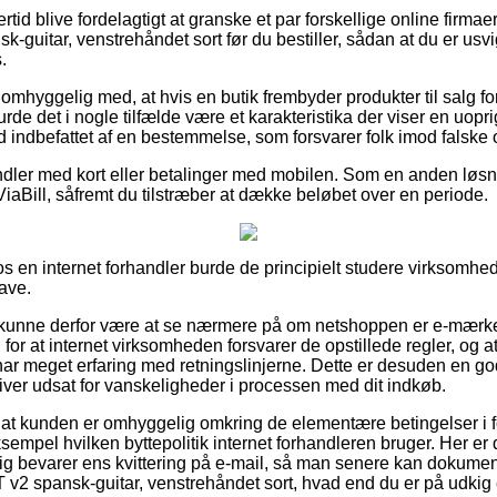
rtid blive fordelagtigt at granske et par forskellige online firmae
uitar, venstrehåndet sort før du bestiller, sådan at du er usvig
.
omhyggelig med, at hvis en butik frembyder produkter til salg fo
burde det i nogle tilfælde være et karakteristika der viser en uopr
d indbefattet af en bestemmelse, som forsvarer folk imod falske 
andler med kort eller betalinger med mobilen. Som en anden lø
ViaBill, såfremt du tilstræber at dække beløbet over en periode.
 en internet forhandler burde de principielt studere virksomhed
ave.
kunne derfor være at se nærmere på om netshoppen er e-mærke
for at internet virksomheden forsvarer de opstillede regler, og at
 har meget erfaring med retningslinjerne. Dette er desuden en go
liver udsat for vanskeligheder i processen med dit indkøb.
t at kunden er omhyggelig omkring de elementære betingelser i
sempel hvilken byttepolitik internet forhandleren bruger. Her er
dig bevarer ens kvittering på e-mail, så man senere kan dokumen
 spansk-guitar, venstrehåndet sort, hvad end du er på udkig eft