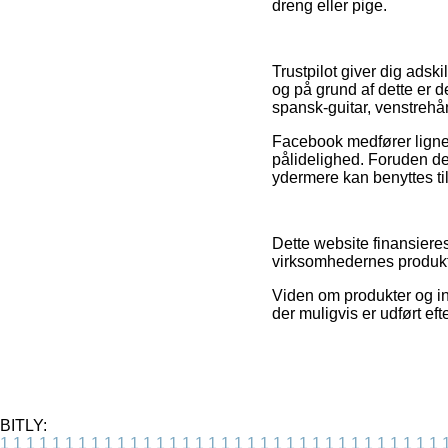
dreng eller pige.
Trustpilot giver dig ads
og på grund af dette er 
spansk-guitar, venstrehån
Facebook medfører lignen
pålidelighed. Foruden de
ydermere kan benyttes til
Dette website finansieres
virksomhedernes produkte
Viden om produkter og int
der muligvis er udført ef
BITLY:
1
1
1
1
1
1
1
1
1
1
1
1
1
1
1
1
1
1
1
1
1
1
1
1
1
1
1
1
1
1
1
1
1
1