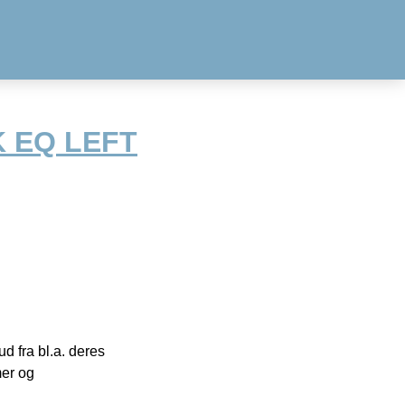
K EQ LEFT
 fra bl.a. deres
mer og