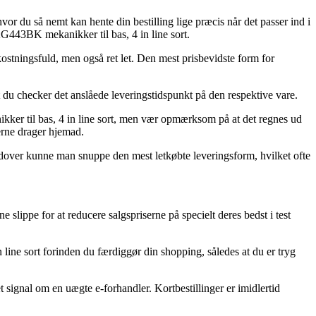
or du så nemt kan hente din bestilling lige præcis når det passer ind i
G443BK mekanikker til bas, 4 in line sort.
kostningsfuld, men også ret let. Den mest prisbevidste form for
 du checker det anslåede leveringstidspunkt på den respektive vare.
ker til bas, 4 in line sort, men vær opmærksom på at det regnes ud
derne drager hjemad.
erudover kunne man snuppe den mest letkøbte leveringsform, hvilket ofte
slippe for at reducere salgspriserne på specielt deres bedst i test
n line sort forinden du færdiggør din shopping, således at du er tryg
et signal om en uægte e-forhandler. Kortbestillinger er imidlertid