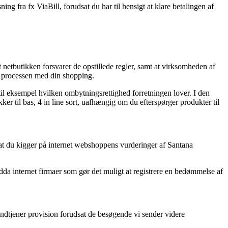
ng fra fx ViaBill, forudsat du har til hensigt at klare betalingen af
etbutikken forsvarer de opstillede regler, samt at virksomheden af
i processen med din shopping.
l eksempel hvilken ombytningsrettighed forretningen lover. I den
er til bas, 4 in line sort, uafhængig om du efterspørger produkter til
at du kigger på internet webshoppens vurderinger af Santana
dda internet firmaer som gør det muligt at registrere en bedømmelse af
 indtjener provision forudsat de besøgende vi sender videre