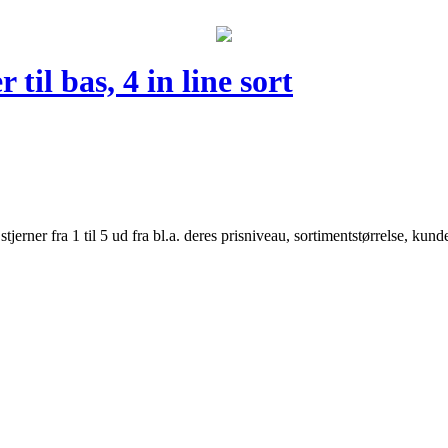
l bas, 4 in line sort
er fra 1 til 5 ud fra bl.a. deres prisniveau, sortimentstørrelse, kunde