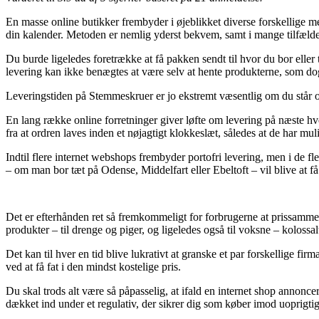
En masse online butikker frembyder i øjeblikket diverse forskellige me
din kalender. Metoden er nemlig yderst bekvem, samt i mange tilfæld
Du burde ligeledes foretrække at få pakken sendt til hvor du bor eller
levering kan ikke benægtes at være selv at hente produkterne, som dog 
Leveringstiden på Stemmeskruer er jo ekstremt væsentlig om du står og
En lang række online forretninger giver løfte om levering på næste 
fra at ordren laves inden et nøjagtigt klokkeslæt, således at de har m
Indtil flere internet webshops frembyder portofri levering, men i de f
– om man bor tæt på Odense, Middelfart eller Ebeltoft – vil blive at få
Det er efterhånden ret så fremkommeligt for forbrugerne at prissammenli
produkter – til drenge og piger, og ligeledes også til voksne – kolossa
Det kan til hver en tid blive lukrativt at granske et par forskellige f
ved at få fat i den mindst kostelige pris.
Du skal trods alt være så påpasselig, at ifald en internet shop annoncer
dækket ind under et regulativ, der sikrer dig som køber imod uoprigtig