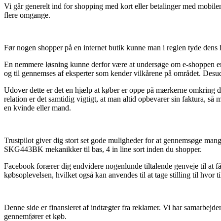
Vi går generelt ind for shopping med kort eller betalinger med mobilen.
flere omgange.
Før nogen shopper på en internet butik kunne man i reglen tyde dens h
En nemmere løsning kunne derfor være at undersøge om e-shoppen er me
og til gennemses af eksperter som kender vilkårene på området. Desu
Udover dette er det en hjælp at køber er oppe på mærkerne omkring d
relation er det samtidig vigtigt, at man altid opbevarer sin faktura, 
en kvinde eller mand.
Trustpilot giver dig stort set gode muligheder for at gennemsøge man
SKG443BK mekanikker til bas, 4 in line sort inden du shopper.
Facebook forærer dig endvidere nogenlunde tiltalende genveje til at f
købsoplevelsen, hvilket også kan anvendes til at tage stilling til hvor t
Denne side er finansieret af indtægter fra reklamer. Vi har samarbejde
gennemfører et køb.