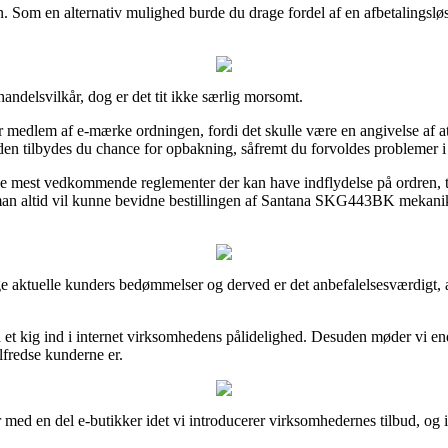
 Som en alternativ mulighed burde du drage fordel af en afbetalingsløsni
andelsvilkår, dog er det tit ikke særlig morsomt.
dlem af e-mærke ordningen, fordi det skulle være en angivelse af at n
den tilbydes du chance for opbakning, såfremt du forvoldes problemer 
e mest vedkommende reglementer der kan have indflydelse på ordren, ti
så man altid vil kunne bevidne bestillingen af Santana SKG443BK mekanikk
ge aktuelle kunders bedømmelser og derved er det anbefalelsesværdigt, 
å et kig ind i internet virksomhedens pålidelighed. Desuden møder vi en
ilfredse kunderne er.
r med en del e-butikker idet vi introducerer virksomhedernes tilbud, og