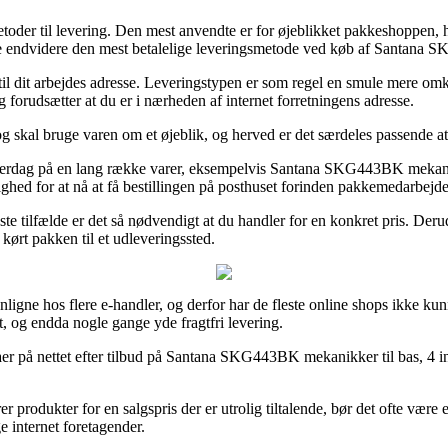
toder til levering. Den mest anvendte er for øjeblikket pakkeshoppen, hv
e endvidere den mest betalelige leveringsmetode ved køb af Santana SK
 til dit arbejdes adresse. Leveringstypen er som regel en smule mere om
forudsætter at du er i nærheden af internet forretningens adresse.
 skal bruge varen om et øjeblik, og herved er det særdeles passende at
hverdag på en lang række varer, eksempelvis Santana SKG443BK mekanik
ulighed for at nå at få bestillingen på posthuset forinden pakkemedarbej
leste tilfælde er det så nødvendigt at du handler for en konkret pris. D
 kørt pakken til et udleveringssted.
gne hos flere e-handler, og derfor har de fleste online shops ikke kunne 
lt, og endda nogle gange yde fragtfri levering.
irmaer på nettet efter tilbud på Santana SKG443BK mekanikker til bas, 4 i
er produkter for en salgspris der er utrolig tiltalende, bør det ofte være 
e internet foretagender.