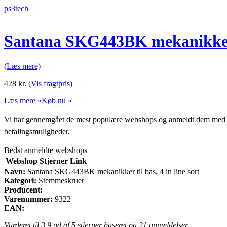
ps3tech
Santana SKG443BK mekanikker ti
(Læs mere)
428
kr.
(Vis fragtpris)
Læs mere »
Køb nu »
Vi har gennemgået de mest populære webshops og anmeldt dem med stjern
betalingsmuligheder.
Bedst anmeldte webshops
Webshop
Stjerner
Link
Navn:
Santana SKG443BK mekanikker til bas, 4 in line sort
Kategori:
Stemmeskruer
Producent:
Varenummer:
9322
EAN:
Vurderet til
3.9
ud af 5 stjerner baseret på
21
anmeldelser