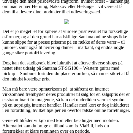
udvælge den mest prisbevidste fragtform, hvilket oftest – uafhængig
om man er nær Herning, Nakskov eller Helsinge – vil være at få
dem til at levere dine produkter til et udleveringssted.
Det er jo meget let for købere at vurdere prisniveauet fra forskellige
e-firmaer, og af den grund har adskillige Santana online shops ikke
kunne slippe for at presse priserne på en række af deres varer – til
juniorer, samt også til herrer og damer – markant, og endda nogle
gange sikre portofri levering.
Dog kan det stadigvæk blive lukrativt at efterse diverse shops på
nettet efter udsalg på Santana ST-SG100 – Western guitar med
pickup – Sunburst forinden du placerer ordren, så man er sikret at få
den mindst kostelige pris.
Man må bare være opmærksom på, at såfremt en internet
virksomhed frembyder deres produkter til salg for en salgspris der er
ekstraordinært fremragende, så kan det undertiden være et symbol
på en uoprigtig internet handler. Handler med kort er dog inkluderet
i en forordning, hvilket hjælper en overfor falske online forretninger.
Generelt tilråder vi køb med kort eller betalinger med mobilen.
Alternativt kan du bruge et tilbud som fx ViaBill, hvis du
foretrækker at klare regningen over en periode.