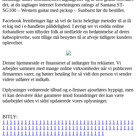
det, at du iagttager internet forretningens ratings af Santana ST-
SG100 – Western guitar med pickup – Sunburst før du bestiller.
Facebook frembringer lige så vel de facto belejlige metoder til at få
et kig ind i e-handlens pålidelighed. I øvrigt ser vi endda online
forhandlere som tilbyder folk at nedfælde en bedømmelse af deres
købsoplevelse, som tillige må benyttes til at afveje tidligere kunders
oplevelser.
Denne hjemmeside er finansieret af indtægter fra reklamer. Vi
arbejder sammen med mange online virksomheder når vi publicerer
firmaernes varer, og høster betaling for så vidt den person vi sender
videre udfører et indkøb.
Oplysninger vedrørende tilbud og e-firmaer ajourføres hyppigt, men
vi kan desværre ikke garantere imod forandringer der kan være
udarbejdet siden vi sidst opdaterede vores oplysninger.
BITLY:
1
1
1
1
1
1
1
1
1
1
1
1
1
1
1
1
1
1
1
1
1
1
1
1
1
1
1
1
1
1
1
1
1
1
1
1
1
1
1
1
1
1
1
1
1
1
1
1
1
1
1
1
1
1
1
1
1
1
1
1
1
1
1
1
1
1
1
1
1
1
1
1
1
1
1
1
1
1
1
1
1
1
1
1
1
1
1
1
1
1
1
1
1
1
1
1
1
1
1
1