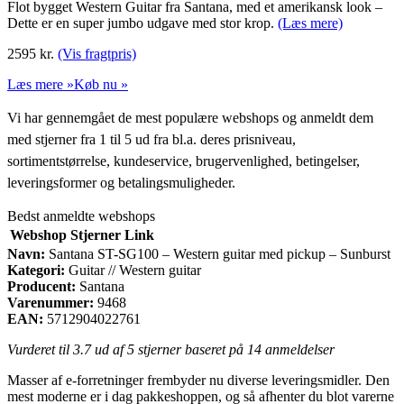
Flot bygget Western Guitar fra Santana, med et amerikansk look –
Dette er en super jumbo udgave med stor krop.
(Læs mere)
2595
kr.
(Vis fragtpris)
Læs mere »
Køb nu »
Vi har gennemgået de mest populære webshops og anmeldt dem
med stjerner fra 1 til 5 ud fra bl.a. deres prisniveau,
sortimentstørrelse, kundeservice, brugervenlighed, betingelser,
leveringsformer og betalingsmuligheder.
Bedst anmeldte webshops
Webshop
Stjerner
Link
Navn:
Santana ST-SG100 – Western guitar med pickup – Sunburst
Kategori:
Guitar // Western guitar
Producent:
Santana
Varenummer:
9468
EAN:
5712904022761
Vurderet til
3.7
ud af 5 stjerner baseret på
14
anmeldelser
Masser af e-forretninger frembyder nu diverse leveringsmidler. Den
mest moderne er i dag pakkeshoppen, og så afhenter du blot varerne