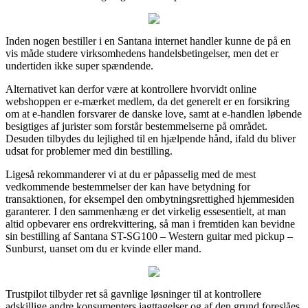
Inden nogen bestiller i en Santana internet handler kunne de på en
vis måde studere virksomhedens handelsbetingelser, men det er
undertiden ikke super spændende.
Alternativet kan derfor være at kontrollere hvorvidt online
webshoppen er e-mærket medlem, da det generelt er en forsikring
om at e-handlen forsvarer de danske love, samt at e-handlen løbende
besigtiges af jurister som forstår bestemmelserne på området.
Desuden tilbydes du lejlighed til en hjælpende hånd, ifald du bliver
udsat for problemer med din bestilling.
Ligeså rekommanderer vi at du er påpasselig med de mest
vedkommende bestemmelser der kan have betydning for
transaktionen, for eksempel den ombytningsrettighed hjemmesiden
garanterer. I den sammenhæng er det virkelig essesentielt, at man
altid opbevarer ens ordrekvittering, så man i fremtiden kan bevidne
sin bestilling af Santana ST-SG100 – Western guitar med pickup –
Sunburst, uanset om du er kvinde eller mand.
Trustpilot tilbyder ret så gavnlige løsninger til at kontrollere
adskillige andre konsumenters iagttagelser og af den grund foreslåes