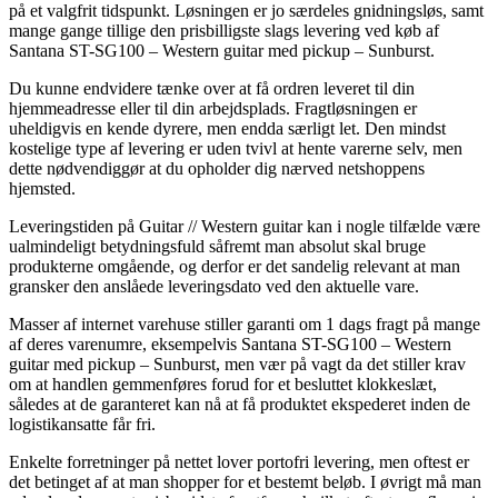
på et valgfrit tidspunkt. Løsningen er jo særdeles gnidningsløs, samt
mange gange tillige den prisbilligste slags levering ved køb af
Santana ST-SG100 – Western guitar med pickup – Sunburst.
Du kunne endvidere tænke over at få ordren leveret til din
hjemmeadresse eller til din arbejdsplads. Fragtløsningen er
uheldigvis en kende dyrere, men endda særligt let. Den mindst
kostelige type af levering er uden tvivl at hente varerne selv, men
dette nødvendiggør at du opholder dig nærved netshoppens
hjemsted.
Leveringstiden på Guitar // Western guitar kan i nogle tilfælde være
ualmindeligt betydningsfuld såfremt man absolut skal bruge
produkterne omgående, og derfor er det sandelig relevant at man
gransker den anslåede leveringsdato ved den aktuelle vare.
Masser af internet varehuse stiller garanti om 1 dags fragt på mange
af deres varenumre, eksempelvis Santana ST-SG100 – Western
guitar med pickup – Sunburst, men vær på vagt da det stiller krav
om at handlen gemmenføres forud for et besluttet klokkeslæt,
således at de garanteret kan nå at få produktet ekspederet inden de
logistikansatte får fri.
Enkelte forretninger på nettet lover portofri levering, men oftest er
det betinget af at man shopper for et bestemt beløb. I øvrigt må man