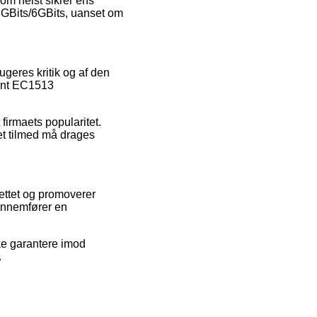
om helst sikrer ens
3GBits/6GBits, uanset om
ugeres kritik og af den
went EC1513
firmaets popularitet.
ket tilmed må drages
ettet og promoverer
gennemfører en
kke garantere imod
.