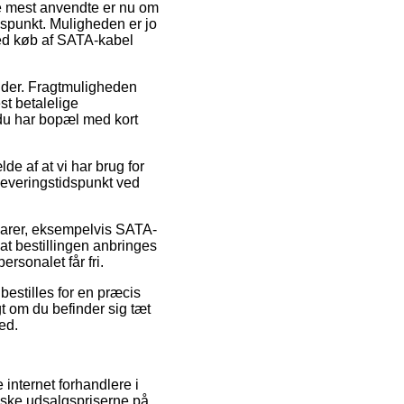
 de mest anvendte er nu om
idspunkt. Muligheden er jo
ved køb af SATA-kabel
bejder. Fragtmuligheden
st betalelige
 du har bopæl med kort
de af at vi har brug for
 leveringstidspunkt ved
 varer, eksempelvis SATA-
t bestillingen anbringes
rsonalet får fri.
bestilles for en præcis
gt om du befinder sig tæt
ed.
 internet forhandlere i
dske udsalgspriserne på