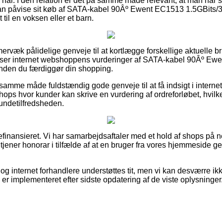
 har. I den relation er det på samme måde relevant, at man når s
 kan påvise sit køb af SATA-kabel 90Âº Ewent EC1513 1.5GBits/
 til en voksen eller et barn.
mervæk pålidelige genveje til at kortlægge forskellige aktuelle br
u læser internet webshoppens vurderinger af SATA-kabel 90Âº E
inden du færdiggør din shopping.
mme måde fuldstændig gode genveje til at få indsigt i internet 
shops hvor kunder kan skrive en vurdering af ordreforløbet, hvil
 kundetilfredsheden.
finansieret. Vi har samarbejdsaftaler med et hold af shops på n
dtjener honorar i tilfælde af at en bruger fra vores hjemmeside 
og internet forhandlere understøttes tit, men vi kan desværre i
 er implementeret efter sidste opdatering af de viste oplysninger