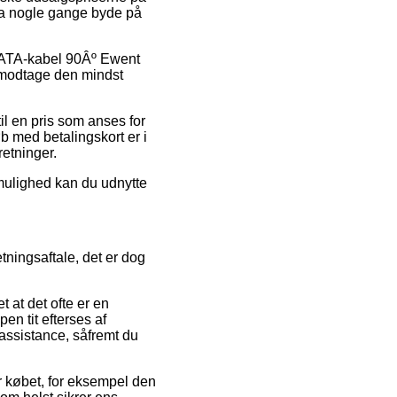
ndda nogle gange byde på
 SATA-kabel 90Âº Ewent
t modtage den mindst
l en pris som anses for
b med betalingskort er i
retninger.
 mulighed kan du udnytte
ningsaftale, det er dog
t at det ofte er en
en tit efterses af
 assistance, såfremt du
r købet, for eksempel den