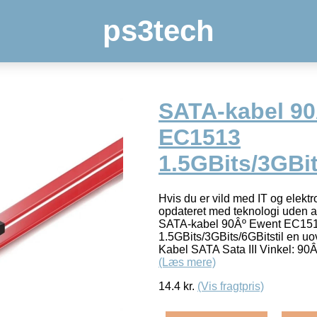
ps3tech
SATA-kabel 90
EC1513
1.5GBits/3GBi
Hvis du er vild med IT og elektr
opdateret med teknologi uden at
SATA-kabel 90Âº Ewent EC15
1.5GBits/3GBits/6GBitstil en uov
Kabel SATA Sata III Vinkel: 90Â
(Læs mere)
14.4
kr.
(Vis fragtpris)