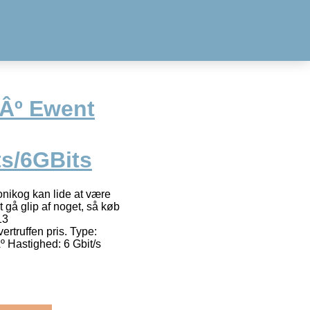
Âº Ewent
ts/6GBits
onikog kan lide at være
 gå glip af noget, så køb
13
ertruffen pris. Type:
º Hastighed: 6 Gbit/s