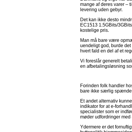
mange af deres varer – ti
levering uden gebyr.
Det kan ikke desto mindr
EC1513 1.5GBits/3GBits/6
kostelige pris.
Man må bare være opmærks
uendeligt god, burde det
hvert fald en del af et r
Vi foreslår generelt bet
en afbetalingsløsning som
Forinden folk handler ho
bare ikke særlig spænde
Et andet alternativ kunne
indikator for at e-forhand
specialister som er indfø
møder udfordringer med d
Ydermere er det fornufti