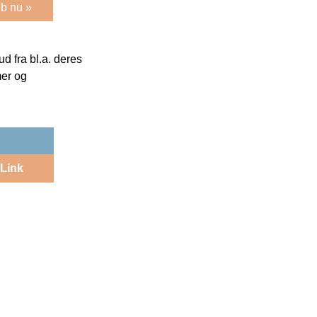
b nu »
 fra bl.a. deres
mer og
Link