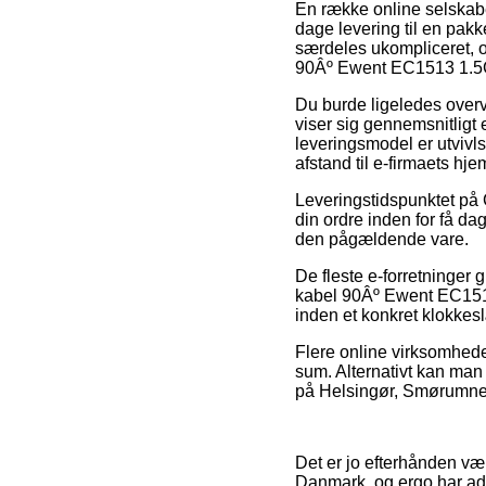
En række online selskaber
dage levering til en pakk
særdeles ukompliceret, 
90Âº Ewent EC1513 1.5G
Du burde ligeledes overve
viser sig gennemsnitligt 
leveringsmodel er utvivls
afstand til e-firmaets hje
Leveringstidspunktet på C
din ordre inden for få da
den pågældende vare.
De fleste e-forretninger
kabel 90Âº Ewent EC1513 
inden et konkret klokkesl
Flere online virksomheder
sum. Alternativt kan man 
på Helsingør, Smørumnedre
Det er jo efterhånden væl
Danmark, og ergo har ads