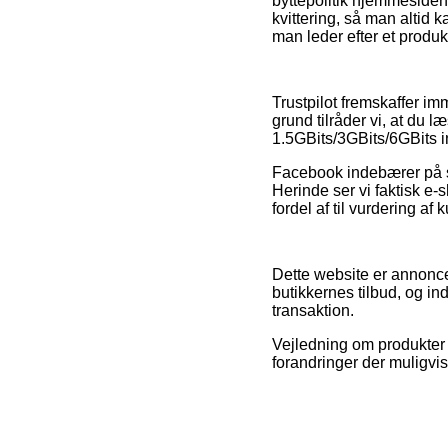
byttepolitik hjemmesiden
kvittering, så man altid
man leder efter et produkt
Trustpilot fremskaffer im
grund tilråder vi, at d
1.5GBits/3GBits/6GBits 
Facebook indebærer på sa
Herinde ser vi faktisk e-
fordel af til vurdering af
Dette website er annonce
butikkernes tilbud, og in
transaktion.
Vejledning om produkter 
forandringer der muligvis