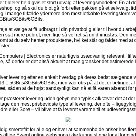
 tildeler heldigvis et stort udvalg af leveringsmodeller. En af
eshop, og så skal du blot gå forbi efter pakken på et selvvalgt t
og i mange tilfælde ydermere den mest letkøbte leveringsform 
Bits/3GBits/6GBits.
je at vælge at få udbragt til din privatbolig eller til hvor du ar
en sjat mere pebret, men lige så vel ret så gnidningsløs. Den me
omt at du selv henter produkterne, hvilket står og falder med at
msted.
omputers | Electronics er naturligvis usædvanlig relevant i tilfæl
ge, så derfor er det altså aktuelt at man gransker det estimerede
 giver levering efter en enkelt hverdag på deres bedst sælgende
1.5GBits/3GBits/6GBits, men vær obs på at det er betinget af a
æt, sådan at de højst sandsynligt kan nå at få varen afsendt før pe
 præsterer levering uden gebyr, men typisk afkræver det at der 
tage den mest prisbevidste type af levering, der ofte – ligegyldi
 eller Sorø – vil blive at få leveret varerne til et udleveringsst
dig smertefrit for alle og enhver at sammenholde priser hos flere
killige Ewent online webshops ikke kunne slippe for at formin