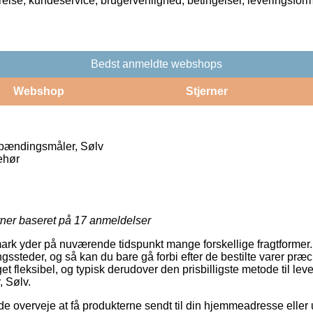
rrelse, kundeservice, brugervenlighed, betingelser, leveringsfor
Bedst anmeldte webshops
Webshop
Stjerner
pændingsmåler, Sølv
ehør
rner baseret på
17
anmeldelser
rk yder på nuværende tidspunkt mange forskellige fragtformer
ngssteder, og så kan du bare gå forbi efter de bestilte varer præc
t fleksibel, og typisk derudover den prisbilligste metode til lev
 Sølv.
verveje at få produkterne sendt til din hjemmeadresse eller ud 