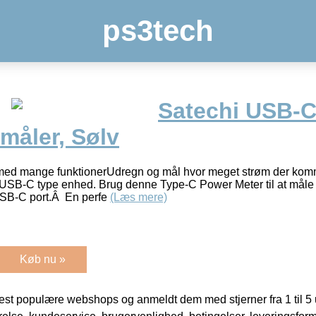
ps3tech
Satechi USB-
åler, Sølv
ed mange funktionerUdregn og mål hvor meget strøm der kom
r USB-C type enhed. Brug denne Type-C Power Meter til at mål
USB-C port.Â En perfe
(Læs mere)
Køb nu »
t populære webshops og anmeldt dem med stjerner fra 1 til 5 ud