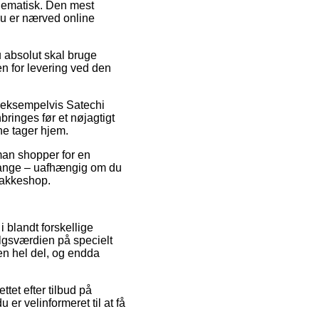
blematisk. Den mest
du er nærved online
 absolut skal bruge
en for levering ved den
r, eksempelvis Satechi
inges før et nøjagtigt
ne tager hjem.
 man shopper for en
 gange – uafhængig om du
 pakkeshop.
i blandt forskellige
algsværdien på specielt
 en hel del, og endda
tet efter tilbud på
r velinformeret til at få