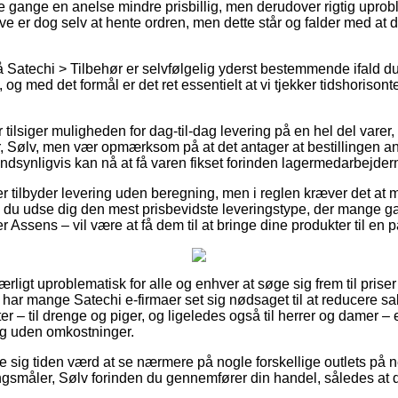
 gange en anelse mindre prisbillig, men derudover rigtig upro
ve er dog selv at hente ordren, men dette står og falder med at 
Satechi > Tilbehør er selvfølgelig yderst bestemmende ifald du
 og med det formål er det ret essentielt at vi tjekker tidshorisont
r tilsiger muligheden for dag-til-dag levering på en hel del vare
ølv, men vær opmærksom på at det antager at bestillingen anbr
andsynligvis kan nå at få varen fikset forinden lagermedarbejder
er tilbyder levering uden beregning, men i reglen kræver det at
an du udse dig den mest prisbevidste leveringstype, der mange
er Assens – vil være at få dem til at bringe dine produkter til en
ærligt uproblematisk for alle og enhver at søge sig frem til priser 
or har mange Satechi e-firmaer set sig nødsaget til at reducere s
ter – til drenge og piger, og ligeledes også til herrer og damer –
ng uden omkostninger.
e sig tiden værd at se nærmere på nogle forskellige outlets på net
åler, Sølv forinden du gennemfører din handel, således at du e