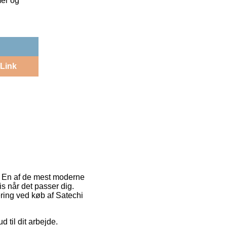
mer og
Link
. En af de mest moderne
is når det passer dig.
ering ved køb af Satechi
til dit arbejde.