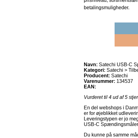
prisniveau, sortimentstø
betalingsmuligheder.
Navn:
Satechi USB-C S
Kategori:
Satechi > Tilb
Producent:
Satechi
Varenummer:
134537
EAN:
Vurderet til
4
ud af 5 stje
En del webshops i Danma
er for øjeblikket udleveri
Leveringstypen er jo mege
USB-C Spændingsmåler,
Du kunne på samme måde o