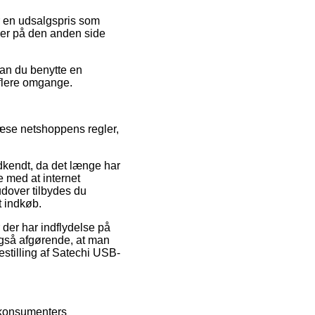
or en udsalgspris som
 er på den anden side
kan du benytte en
 flere omgange.
mlæse netshoppens regler,
kendt, da det længe har
e med at internet
udover tilbydes du
t indkøb.
der har indflydelse på
 også afgørende, at man
estilling af Satechi USB-
e konsumenters