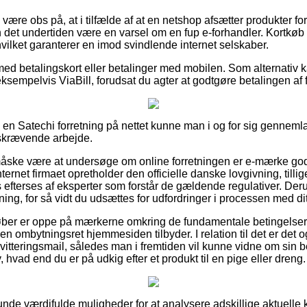
ære obs på, at i tilfælde af at en netshop afsætter produkter f
n det undertiden være en varsel om en fup e-forhandler. Kortkøb
hvilket garanterer en imod svindlende internet selskaber.
 med betalingskort eller betalinger med mobilen. Som alternativ 
ksempelvis ViaBill, forudsat du agter at godtgøre betalingen af
 i en Satechi forretning på nettet kunne man i og for sig genne
idskrævende arbejde.
ske være at undersøge om online forretningen er e-mærke god
ternet firmaet opretholder den officielle danske lovgivning, tillig
s efterses af eksperter som forstår de gældende regulativer. Der
ning, for så vidt du udsættes for udfordringer i processen med di
køber er oppe på mærkerne omkring de fundamentale betingelser 
ken ombytningsret hjemmesiden tilbyder. I relation til det er det
itteringsmail, således man i fremtiden vil kunne vidne om sin b
vad end du er på udkig efter et produkt til en pige eller dreng.
lunde værdifulde muligheder for at analysere adskillige aktuell