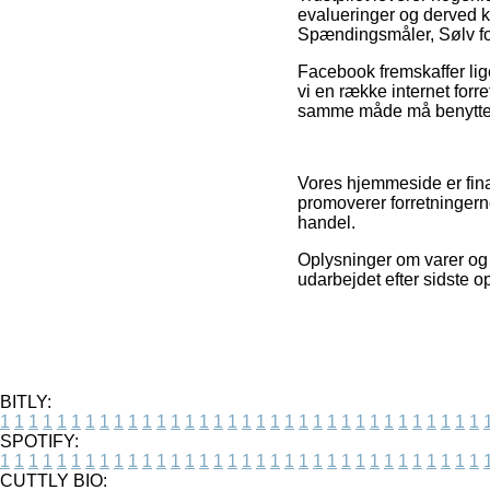
evalueringer og derved 
Spændingsmåler, Sølv fo
Facebook fremskaffer lige
vi en række internet for
samme måde må benyttes t
Vores hjemmeside er fina
promoverer forretningern
handel.
Oplysninger om varer og i
udarbejdet efter sidste o
BITLY:
1
1
1
1
1
1
1
1
1
1
1
1
1
1
1
1
1
1
1
1
1
1
1
1
1
1
1
1
1
1
1
1
1
1
SPOTIFY:
1
1
1
1
1
1
1
1
1
1
1
1
1
1
1
1
1
1
1
1
1
1
1
1
1
1
1
1
1
1
1
1
1
1
CUTTLY BIO: