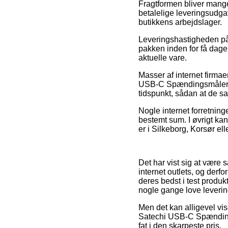
Fragtformen bliver mange
betalelige leveringsudga
butikkens arbejdslager.
Leveringshastigheden på 
pakken inden for få dage,
aktuelle vare.
Masser af internet firmae
USB-C Spændingsmåler, S
tidspunkt, sådan at de s
Nogle internet forretning
bestemt sum. I øvrigt k
er i Silkeborg, Korsør ell
Det har vist sig at være s
internet outlets, og derf
deres bedst i test produk
nogle gange love leveri
Men det kan alligevel vis
Satechi USB-C Spændingsm
fat i den skarpeste pris.