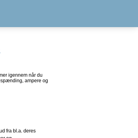
C
mer igennem når du
e spænding, ampere og
 fra bl.a. deres