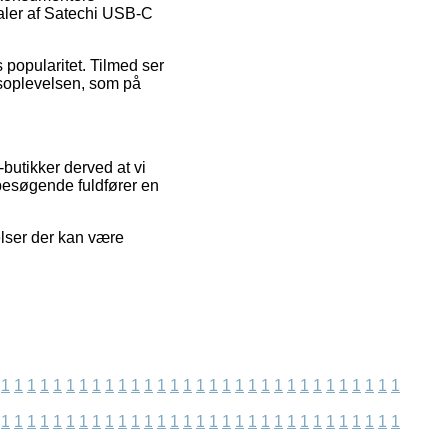
aler af Satechi USB-C
 popularitet. Tilmed ser
bsoplevelsen, som på
butikker derved at vi
 besøgende fuldfører en
elser der kan være
1
1
1
1
1
1
1
1
1
1
1
1
1
1
1
1
1
1
1
1
1
1
1
1
1
1
1
1
1
1
1
1
1
1
1
1
1
1
1
1
1
1
1
1
1
1
1
1
1
1
1
1
1
1
1
1
1
1
1
1
1
1