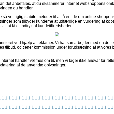
kan det anbefales, at du eksaminerer internet webshoppens omt
rinden du handler.
 så vel rigtig stabile metoder til at få en idé om online shoppens
retninger som tilbyder kunderne at udfærdige en vurdering af kø
il at få et indtryk af kundetilfredsheden.
nsieret ved hjælp af reklamer. Vi har samarbejder med en del e-
es tilbud, og tjener kommission under forudsætning af at vores
nternet handler værnes om tit, men vi tager ikke ansvar for rett
pdatering af de anvendte oplysninger.
1
1
1
1
1
1
1
1
1
1
1
1
1
1
1
1
1
1
1
1
1
1
1
1
1
1
1
1
1
1
1
1
1
1
1
1
1
1
1
1
1
1
1
1
1
1
1
1
1
1
1
1
1
1
1
1
1
1
1
1
1
1
1
1
1
1
1
1
1
1