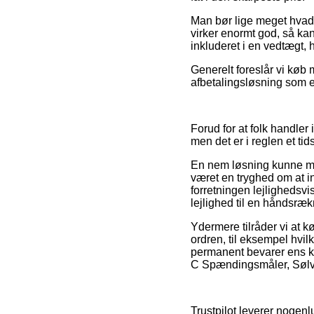
Man bør lige meget hvad v
virker enormt god, så ka
inkluderet i en vedtægt, 
Generelt foreslår vi køb
afbetalingsløsning som e
Forud for at folk handler
men det er i reglen et t
En nem løsning kunne må
været en tryghed om at in
forretningen lejlighedsvi
lejlighed til en håndsræk
Ydermere tilråder vi at 
ordren, til eksempel hvil
permanent bevarer ens kv
C Spændingsmåler, Sølv, h
Trustpilot leverer nogen